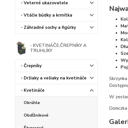
- Veterné ukazovatele
Najwa
- Vtáčie búdky a krmítka
Kol
Mat
- Záhradné sochy a figúrky
Mo
Kol
- KVETINÁČE,ČREPNÍKY A
Dłu
TRUHLÍKY
Sze
Wy
- Črepníky
Poj
- Držiaky a vešiaky na kvetináče
Skrzynka 
Dostępna 
- Kvetináče
W zestaw
Okrúhle
Doniczka
Obdĺžnikové
Galer
Štvorcové