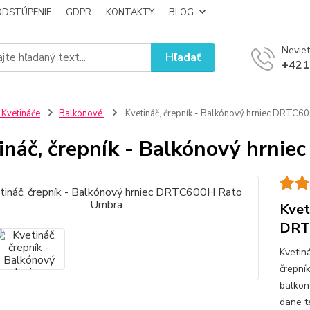
ODSTÚPENIE
GDPR
KONTAKTY
BLOG
Neviet
Hľadať
+421
 Kvetináče
Balkónové
Kvetináč, črepník - Balkónový hrniec DRTC
ináč, črepník - Balkónový hrn
Kvet
DRT
Kvetiná
črepní
balko
dane t