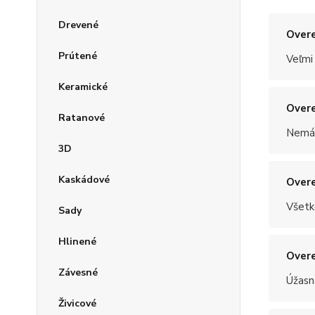
Drevené
Overe
Prútené
Veľmi
Keramické
Overe
Ratanové
Nemám
3D
Kaskádové
Overe
Všetk
Sady
Hlinené
Overe
Závesné
Úžasn
Živicové