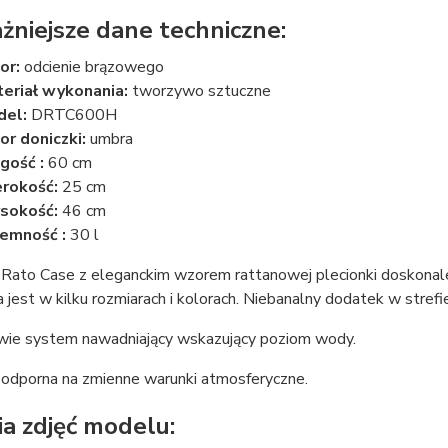
żniejsze dane techniczne:
or:
odcienie brązowego
eriał wykonania:
tworzywo sztuczne
del:
DRTC600H
or doniczki:
umbra
gość :
60 cm
rokość:
25 cm
sokość:
46 cm
emność :
30 l
Rato Case z eleganckim wzorem rattanowej plecionki doskonale 
jest w kilku rozmiarach i kolorach. Niebanalny dodatek w strefie
ie system nawadniający wskazujący poziom wody.
 odporna na zmienne warunki atmosferyczne.
ia zdjęć modelu: