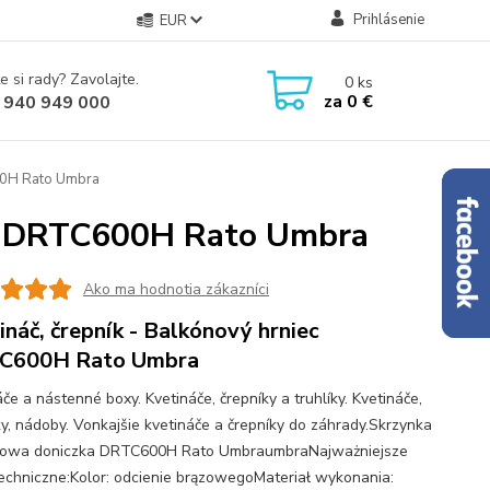
Prihlásenie
EUR
e si rady? Zavolajte.
0
ks
za
0 €
 940 949 000
600H Rato Umbra
iec DRTC600H Rato Umbra
Ako ma hodnotia zákazníci
ináč, črepník - Balkónový hrniec
C600H Rato Umbra
če a nástenné boxy. Kvetináče, črepníky a truhlíky. Kvetináče,
ky, nádoby. Vonkajšie kvetináče a črepníky do záhrady.Skrzynka
nowa doniczka DRTC600H Rato UmbraumbraNajważniejsze
echniczne:Kolor: odcienie brązowegoMateriał wykonania: