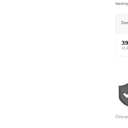
tworzy
Dos
39
31,
Číslo p