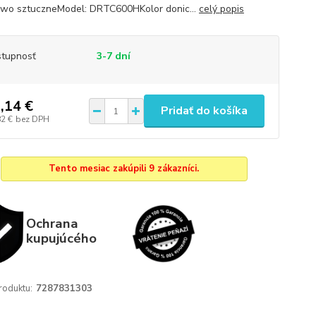
wo sztuczneModel: DRTC600HKolor donic...
celý popis
tupnosť
3-7 dní
,14 €
Pridať do košíka
82 €
bez DPH
Tento mesiac zakúpili 9 zákazníci.
Ochrana
kupujúcého
roduktu:
7287831303