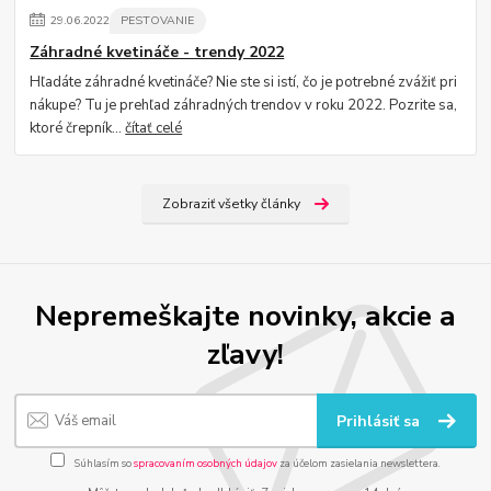
29
.
06
.
2022
PESTOVANIE
Záhradné kvetináče - trendy 2022
Hľadáte záhradné kvetináče? Nie ste si istí, čo je potrebné zvážiť pri
nákupe? Tu je prehľad záhradných trendov v roku 2022. Pozrite sa,
ktoré črepník...
čítať celé
Zobraziť všetky články
Nepremeškajte novinky, akcie a
zľavy!
Prihlásiť sa
Súhlasím so
spracovaním osobných údajov
za účelom zasielania newslettera.