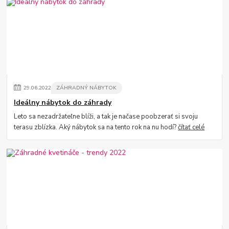
29
.
06
.
2022
ZÁHRADNÝ NÁBYTOK
Ideálny nábytok do záhrady
Leto sa nezadržateľne blíži, a tak je načase poobzerať si svoju
terasu zblízka. Aký nábytok sa na tento rok na nu hodí?
čítať celé