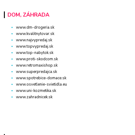
DOM, ZÁHRADA
www.dm-drogeria.sk
www.kvalitnytovar.sk
www.najvypredaj.sk
www.topvypredaj.sk
www.top-nabytok.sk
www.proti-skodcom.sk
www.retromaxishop.sk
www.superpredajca.sk
www.spotrebice-domace.sk
www.osvetlenie-svietidla.eu
www.uni-kozmetika.sk
www.zahradnicek.sk