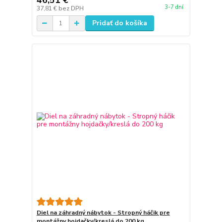
46,51 €
3-7 dní
37,81 €
bez DPH
Pridať do košíka
Diel na záhradný nábytok - Stropný háčik pre
montážny hojdačky/kreslá do 200 kg