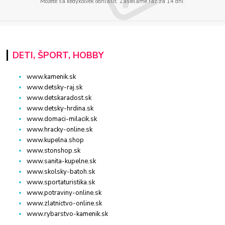
Môžete sa kedykoľvek odhlásiť. Zasielame raz za 14 dní.
DETI, ŠPORT, HOBBY
www.kamenik.sk
www.detsky-raj.sk
www.detskaradost.sk
www.detsky-hrdina.sk
www.domaci-milacik.sk
www.hracky-online.sk
www.kupelna.shop
www.stonshop.sk
www.sanita-kupelne.sk
www.skolsky-batoh.sk
www.sportaturistika.sk
www.potraviny-online.sk
www.zlatnictvo-online.sk
www.rybarstvo-kamenik.sk