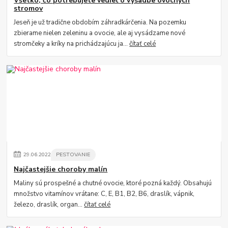
Všetko, čo potrebujete vedieť o výsadbe ovocných
stromov
Jeseň je už tradične obdobím záhradkárčenia. Na pozemku
zbierame nielen zeleninu a ovocie, ale aj vysádzame nové
stromčeky a kríky na prichádzajúcu ja...
čítať celé
29
.
06
.
2022
PESTOVANIE
Najčastejšie choroby malín
Maliny sú prospešné a chutné ovocie, ktoré pozná každý. Obsahujú
množstvo vitamínov vrátane: C, E, B1, B2, B6, draslík, vápnik,
železo, draslík, organ...
čítať celé