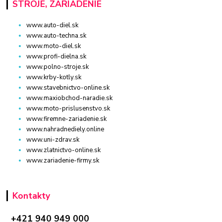
STROJE, ZARIADENIE
www.auto-diel.sk
www.auto-techna.sk
www.moto-diel.sk
www.profi-dielna.sk
www.polno-stroje.sk
www.krby-kotly.sk
www.stavebnictvo-online.sk
www.maxiobchod-naradie.sk
www.moto-prislusenstvo.sk
www.firemne-zariadenie.sk
www.nahradnediely.online
www.uni-zdrav.sk
www.zlatnictvo-online.sk
www.zariadenie-firmy.sk
Kontakty
+421 940 949 000