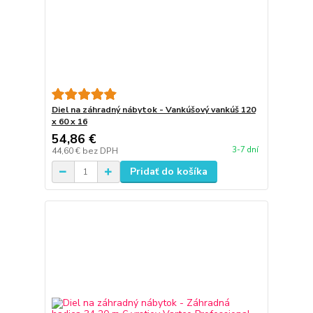
Diel na záhradný nábytok - Vankúšový vankúš 120
x 60 x 16
54,86 €
3-7 dní
44,60 €
bez DPH
Pridať do košíka