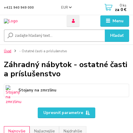
0
ks
EUR
+421 940 949 000
za
0 €
Menu
Hľadať
Úvod
- Ostatné časti a príslušenstvo
Záhradný nábytok - ostatné časti
a príslušenstvo
Stojany na zmrzlinu
Upresniť parametre
Najnovšie
Najlacnejšie
Najdrahšie