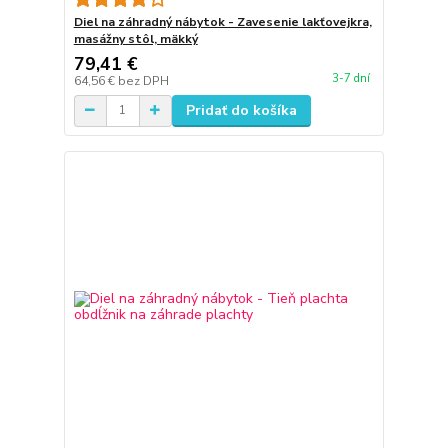
Diel na záhradný nábytok - Zavesenie lakťovejkra,
masážny stôl, mäkký
79,41 €
3-7 dní
64,56 €
bez DPH
Pridať do košíka