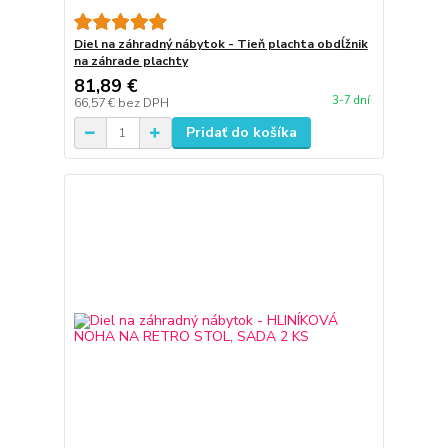
Diel na záhradný nábytok - Tieň plachta obdĺžnik
na záhrade plachty
81,89 €
3-7 dní
66,57 €
bez DPH
Pridať do košíka