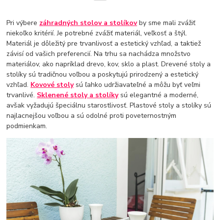
Pri výbere
záhradných stolov a stolíkov
by sme mali zvážiť
niekoľko kritérií. Je potrebné zvážiť materiál, veľkosť a štýl.
Materiál je dôležitý pre trvanlivosť a estetický vzhľad, a taktiež
závisí od vašich preferencií. Na trhu sa nachádza množstvo
materiálov, ako napríklad drevo, kov, sklo a plast. Drevené stoly a
stolíky sú tradičnou voľbou a poskytujú prirodzený a estetický
vzhľad.
Kovové stoly
sú ľahko udržiavateľné a môžu byť veľmi
trvanlivé.
Sklenené stoly a stolíky
sú elegantné a moderné,
avšak vyžadujú špeciálnu starostlivosť. Plastové stoly a stolíky sú
najlacnejšou voľbou a sú odolné proti poveternostným
podmienkam.