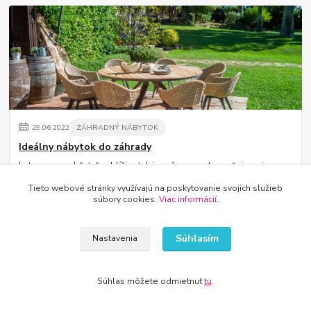
29
.
06
.
2022
ZÁHRADNÝ NÁBYTOK
Ideálny nábytok do záhrady
Leto sa nezadržateľne blíži, a tak je načase poobzerať si svoju
terasu zblízka. Aký nábytok sa na tento rok na nu hodí?
čítať celé
Tieto webové stránky využívajú na poskytovanie svojich služieb
súbory cookies.
Viac informácií
.
Súhlasím
Nastavenia
Súhlas môžete odmietnuť
tu
.