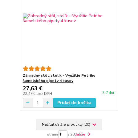
Záhradný stôl, stolík - Využitie Petriho
šamelského pipety 4 kusov
27,63 €
3-7 dní
22,47 €
bez DPH
Pridať do košíka
Načítať ďalšie produkty (20)
strana
z 28
ďalšie