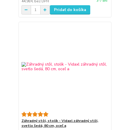
3-7 dní
44,98 €
bez DPH
Pridať do košíka
Záhradný stôl, stolík - Vidaxl záhradný stôl,
svetlo šedá, 80 cm, oceľ a