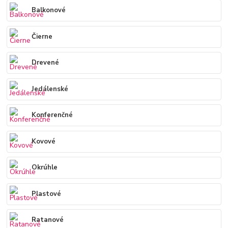
Balkonové
Čierne
Drevené
Jedálenské
Konferenčné
Kovové
Okrúhle
Plastové
Ratanové