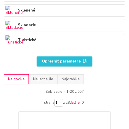
Sklenené
Skladacie
Turistické
Upresniť parametre
Najnovšie
Najlacnejšie
Najdrahšie
Zobrazujem 1-20 z 557
strana
z 28
ďalšie