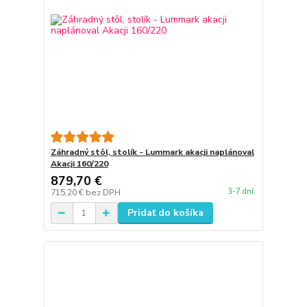
Záhradný stôl, stolík - Lummark akacji naplánoval
Akacji 160/220
879,70 €
3-7 dní
715,20 €
bez DPH
Pridať do košíka