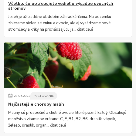
Všetko, čo potrebujete vedieť o výsadbe ovocných
stromov
Jeseň je už tradične obdobím záhradkárčenia. Na pozemku
zbierame nielen zeleninu a ovocie, ale aj vysádzame nové
stromčeky a kríky na prichádzajúcu ja...
čítať celé
29
.
06
.
2022
PESTOVANIE
Najčastejšie choroby malín
Maliny sú prospešné a chutné ovocie, ktoré pozná každý. Obsahujú
množstvo vitamínov vrátane: C, E, B1, B2, B6, draslík, vápnik,
železo, draslík, organ...
čítať celé