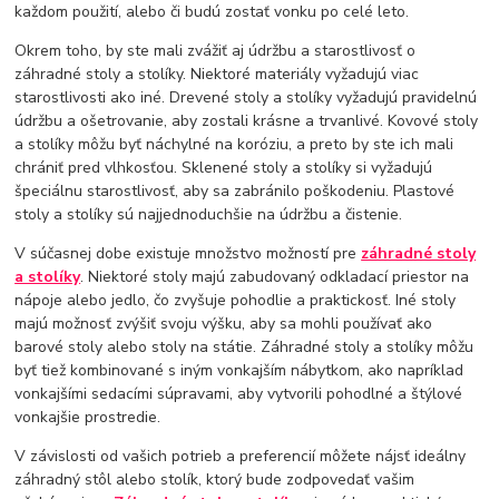
každom použití, alebo či budú zostať vonku po celé leto.
Okrem toho, by ste mali zvážiť aj údržbu a starostlivosť o
záhradné stoly a stolíky. Niektoré materiály vyžadujú viac
starostlivosti ako iné. Drevené stoly a stolíky vyžadujú pravidelnú
údržbu a ošetrovanie, aby zostali krásne a trvanlivé. Kovové stoly
a stolíky môžu byť náchylné na koróziu, a preto by ste ich mali
chrániť pred vlhkosťou. Sklenené stoly a stolíky si vyžadujú
špeciálnu starostlivosť, aby sa zabránilo poškodeniu. Plastové
stoly a stolíky sú najjednoduchšie na údržbu a čistenie.
V súčasnej dobe existuje množstvo možností pre
záhradné stoly
a stolíky
. Niektoré stoly majú zabudovaný odkladací priestor na
nápoje alebo jedlo, čo zvyšuje pohodlie a praktickosť. Iné stoly
majú možnosť zvýšiť svoju výšku, aby sa mohli používať ako
barové stoly alebo stoly na státie. Záhradné stoly a stolíky môžu
byť tiež kombinované s iným vonkajším nábytkom, ako napríklad
vonkajšími sedacími súpravami, aby vytvorili pohodlné a štýlové
vonkajšie prostredie.
V závislosti od vašich potrieb a preferencií môžete nájsť ideálny
záhradný stôl alebo stolík, ktorý bude zodpovedať vašim