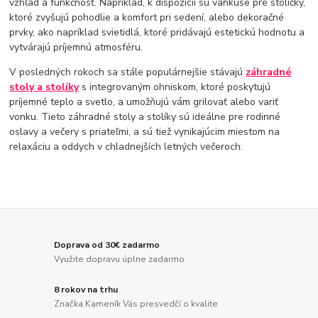
vzhľad a funkčnosť. Napríklad, k dispozícii sú vankúše pre stoličky,
ktoré zvyšujú pohodlie a komfort pri sedení, alebo dekoračné
prvky, ako napríklad svietidlá, ktoré pridávajú estetickú hodnotu a
vytvárajú príjemnú atmosféru.
V posledných rokoch sa stále populárnejšie stávajú
záhradné
stoly a stolíky
s integrovaným ohniskom, ktoré poskytujú
príjemné teplo a svetlo, a umožňujú vám grilovať alebo variť
vonku. Tieto záhradné stoly a stolíky sú ideálne pre rodinné
oslavy a večery s priateľmi, a sú tiež vynikajúcim miestom na
relaxáciu a oddych v chladnejších letných večeroch.
Doprava od 30€ zadarmo
Využite dopravu úplne zadarmo
8 rokov na trhu
Značka Kameník Vás presvedčí o kvalite