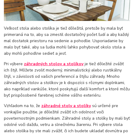
Veľkosť stola alebo stolíka je tiež dôležitá, pretože by mala byť
primeraná na to, aby sa zmestil dostatočný počet ľudí a aby každý
mal dostatok priestoru na sedenie a pohodlie. Usporiadanie by
malo byť také, aby sa ľudia mohli ľahko pohybovať okolo stola a
aby mohli pohodlne sedieť a jesť.
Pri výbere
záhradných stolov a stolíkov
je tiež dôležité zvážiť
ich štýl. Môžete zvoliť moderný, minimalistický alebo rustikálny
štýl, v závislosti od vašich preferencií a štýlu záhrady. Mnoho
záhradných stolov a stolíkov je k dispozícii s rôznymi doplnkami,
ako napríklad vankúše, ktoré poskytujú ďalší komfort a ktoré môžu
byť prispôsobené farebnej schéme vášho exteriéru.
Vzhľadom na to, že
záhradné stoly a stolíky
sú určené pre
vonkajšie použitie, je dôležité zvážiť ich odolnosť voči
poveternostným podmienkam. Záhradné stoly a stolíky by mali byť
odolné voči dažďu, vetru a slnečnému žiareniu. Pri výbere stola
alebo stolíka by ste mali zvážiť, či ich budete ukladať dovnútra po