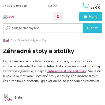
0
ks
EUR
+421 940 949 000
za
0 €
Menu
Hľadať
Úvod
- Záhradné stoly a stolíky
Záhradné stoly a stolíky
Letné mesiace sú ideálnym časom na to, aby sme si užili čas
vonku na záhrade. K užívaniu letných dní a večerov vonku patrí aj
záhradné vybavenie, a najmä
záhradné stoly a stolíky
. Nie je nič
lepšie, ako mať vonku kvalitné stoly a stolíky, kde môžete tráviť
čas s rodinou a priateľmi, grilovať alebo sa jednoducho relaxovať.
Biele