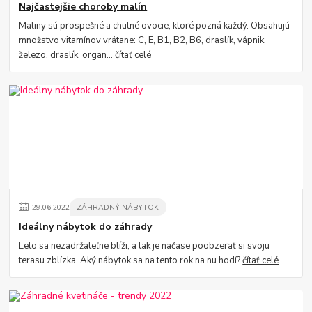
Najčastejšie choroby malín
Maliny sú prospešné a chutné ovocie, ktoré pozná každý. Obsahujú
množstvo vitamínov vrátane: C, E, B1, B2, B6, draslík, vápnik,
železo, draslík, organ...
čítať celé
29
.
06
.
2022
ZÁHRADNÝ NÁBYTOK
Ideálny nábytok do záhrady
Leto sa nezadržateľne blíži, a tak je načase poobzerať si svoju
terasu zblízka. Aký nábytok sa na tento rok na nu hodí?
čítať celé