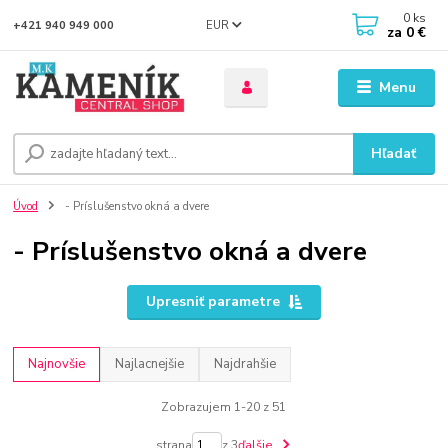
0
ks
EUR
+421 940 949 000
za
0 €
Menu
Hľadať
Úvod
- Príslušenstvo okná a dvere
- Príslušenstvo okná a dvere
Upresniť parametre
Najnovšie
Najlacnejšie
Najdrahšie
Zobrazujem 1-20 z 51
strana
z 3
ďalšie