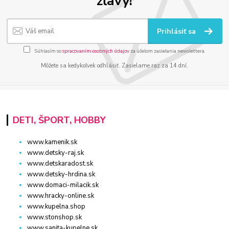
zľavy!
Prihlásiť sa
Súhlasím so
spracovaním osobných údajov
za účelom zasielania newslettera.
Môžete sa kedykoľvek odhlásiť. Zasielame raz za 14 dní.
DETI, ŠPORT, HOBBY
www.kamenik.sk
www.detsky-raj.sk
www.detskaradost.sk
www.detsky-hrdina.sk
www.domaci-milacik.sk
www.hracky-online.sk
www.kupelna.shop
www.stonshop.sk
www.sanita-kupelne.sk