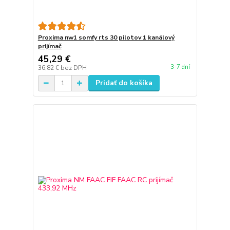
Proxima nw1 somfy rts 30 pilotov 1 kanálový
prijímač
45,29 €
3-7 dní
36,82 €
bez DPH
Pridať do košíka