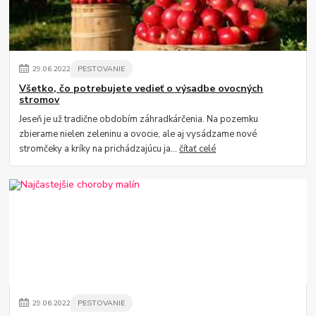
29
.
06
.
2022
PESTOVANIE
Všetko, čo potrebujete vedieť o výsadbe ovocných
stromov
Jeseň je už tradične obdobím záhradkárčenia. Na pozemku
zbierame nielen zeleninu a ovocie, ale aj vysádzame nové
stromčeky a kríky na prichádzajúcu ja...
čítať celé
29
.
06
.
2022
PESTOVANIE