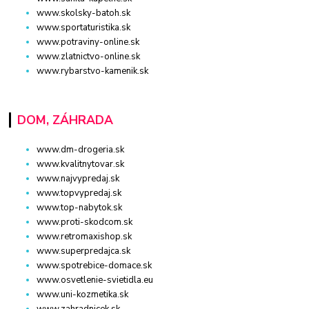
www.skolsky-batoh.sk
www.sportaturistika.sk
www.potraviny-online.sk
www.zlatnictvo-online.sk
www.rybarstvo-kamenik.sk
DOM, ZÁHRADA
www.dm-drogeria.sk
www.kvalitnytovar.sk
www.najvypredaj.sk
www.topvypredaj.sk
www.top-nabytok.sk
www.proti-skodcom.sk
www.retromaxishop.sk
www.superpredajca.sk
www.spotrebice-domace.sk
www.osvetlenie-svietidla.eu
www.uni-kozmetika.sk
www.zahradnicek.sk