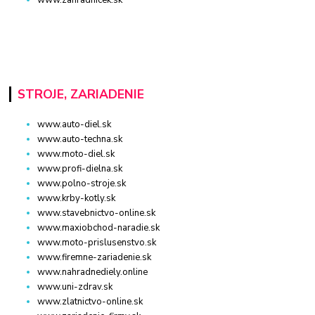
STROJE, ZARIADENIE
www.auto-diel.sk
www.auto-techna.sk
www.moto-diel.sk
www.profi-dielna.sk
www.polno-stroje.sk
www.krby-kotly.sk
www.stavebnictvo-online.sk
www.maxiobchod-naradie.sk
www.moto-prislusenstvo.sk
www.firemne-zariadenie.sk
www.nahradnediely.online
www.uni-zdrav.sk
www.zlatnictvo-online.sk