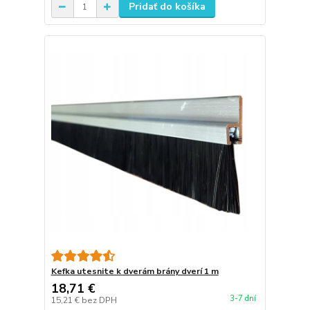
Pridať do košíka
Kefka utesnite k dverám brány dverí 1 m
18,71 €
3-7 dní
15,21 €
bez DPH