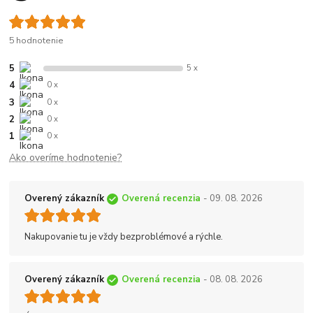
5 hodnotenie
5
5 x
4
0 x
3
0 x
2
0 x
1
0 x
Ako overíme hodnotenie?
Overený zákazník
Overená recenzia
- 09. 08. 2026
Nakupovanie tu je vždy bezproblémové a rýchle.
Overený zákazník
Overená recenzia
- 08. 08. 2026