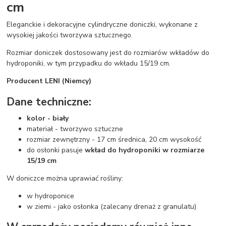
cm
Eleganckie i dekoracyjne cylindryczne doniczki, wykonane z
wysokiej jakości tworzywa sztucznego.
Rozmiar doniczek dostosowany jest do rozmiarów wkładów do
hydroponiki, w tym przypadku do wkładu 15/19 cm.
Producent LENI (Niemcy)
Dane techniczne:
kolor - biały
materiał - tworzywo sztuczne
rozmiar zewnętrzny - 17 cm średnica, 20 cm wysokość
do osłonki pasuje
wkład do hydroponiki w rozmiarze
15/19 cm
W doniczce można uprawiać rośliny:
w hydroponice
w ziemi - jako osłonka (zalecany drenaż z granulatu)