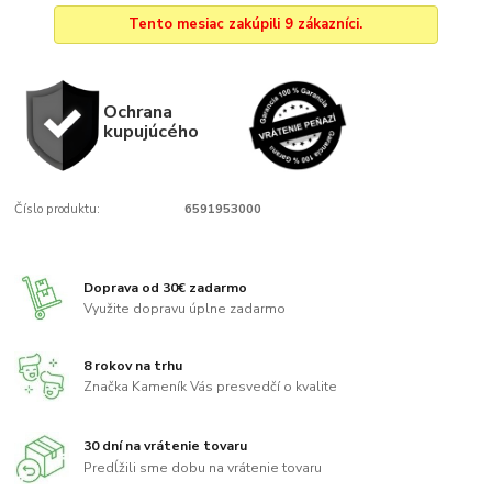
Tento mesiac zakúpili 9 zákazníci.
Ochrana
kupujúcého
Číslo produktu:
6591953000
Doprava od 30€ zadarmo
Využite dopravu úplne zadarmo
8 rokov na trhu
Značka Kameník Vás presvedčí o kvalite
30 dní na vrátenie tovaru
Predĺžili sme dobu na vrátenie tovaru