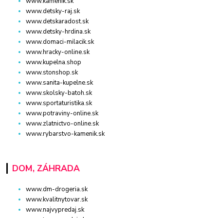
www.kamenik.sk
www.detsky-raj.sk
www.detskaradost.sk
www.detsky-hrdina.sk
www.domaci-milacik.sk
www.hracky-online.sk
www.kupelna.shop
www.stonshop.sk
www.sanita-kupelne.sk
www.skolsky-batoh.sk
www.sportaturistika.sk
www.potraviny-online.sk
www.zlatnictvo-online.sk
www.rybarstvo-kamenik.sk
DOM, ZÁHRADA
www.dm-drogeria.sk
www.kvalitnytovar.sk
www.najvypredaj.sk