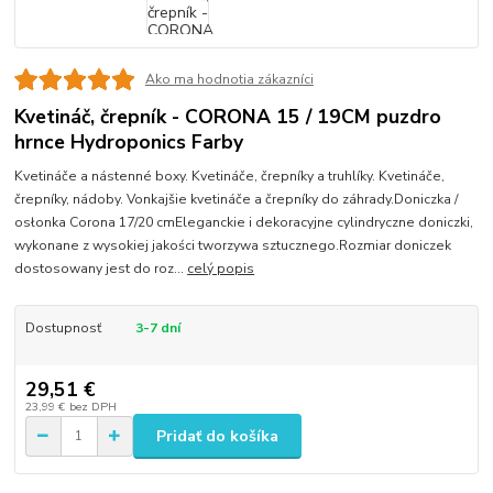
Ako ma hodnotia zákazníci
Kvetináč, črepník - CORONA 15 / 19CM puzdro
hrnce Hydroponics Farby
Kvetináče a nástenné boxy. Kvetináče, črepníky a truhlíky. Kvetináče,
črepníky, nádoby. Vonkajšie kvetináče a črepníky do záhrady.Doniczka /
osłonka Corona 17/20 cmEleganckie i dekoracyjne cylindryczne doniczki,
wykonane z wysokiej jakości tworzywa sztucznego.Rozmiar doniczek
dostosowany jest do roz...
celý popis
Dostupnosť
3-7 dní
29,51 €
23,99 €
bez DPH
Pridať do košíka