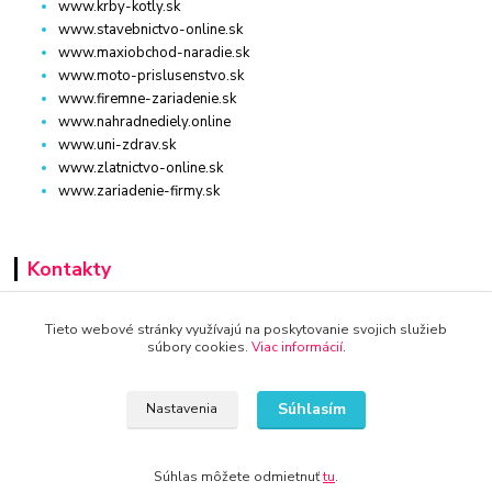
www.krby-kotly.sk
www.stavebnictvo-online.sk
www.maxiobchod-naradie.sk
www.moto-prislusenstvo.sk
www.firemne-zariadenie.sk
www.nahradnediely.online
www.uni-zdrav.sk
www.zlatnictvo-online.sk
www.zariadenie-firmy.sk
Kontakty
+421 940 949 000
Tieto webové stránky využívajú na poskytovanie svojich služieb
súbory cookies.
Viac informácií
.
info@kamenik.sk
Súhlasím
Nastavenia
Súhlas môžete odmietnuť
tu
.