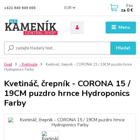
0
ks
EUR
+421 940 949 000
za
0 €
Menu
Hľadať
Úvod
- Kvetináče
Kvetináč, črepník - CORONA 15 / 19CM puzdro hrnce
Hydroponics Farby
Kvetináč, črepník - CORONA 15 /
19CM puzdro hrnce Hydroponics
Farby