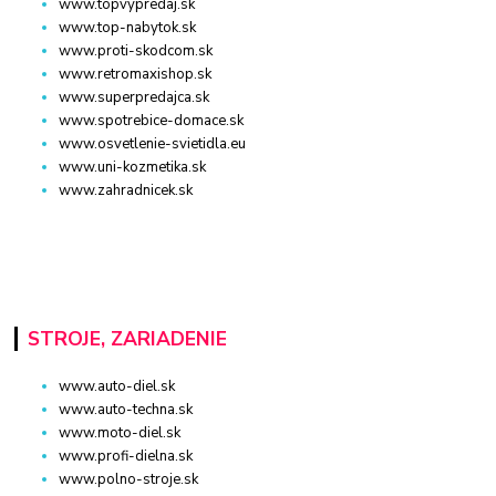
www.topvypredaj.sk
www.top-nabytok.sk
www.proti-skodcom.sk
www.retromaxishop.sk
www.superpredajca.sk
www.spotrebice-domace.sk
www.osvetlenie-svietidla.eu
www.uni-kozmetika.sk
www.zahradnicek.sk
STROJE, ZARIADENIE
www.auto-diel.sk
www.auto-techna.sk
www.moto-diel.sk
www.profi-dielna.sk
www.polno-stroje.sk