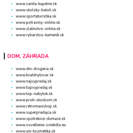
www.sanita-kupelne.sk
www.skolsky-batoh.sk
www.sportaturistika.sk
www.potraviny-online.sk
www.zlatnictvo-online.sk
www.rybarstvo-kamenik.sk
DOM, ZÁHRADA
www.dm-drogeria.sk
www.kvalitnytovar.sk
www.najvypredaj.sk
www.topvypredaj.sk
www.top-nabytok.sk
www.proti-skodcom.sk
www.retromaxishop.sk
www.superpredajca.sk
www.spotrebice-domace.sk
www.osvetlenie-svietidla.eu
www.uni-kozmetika.sk