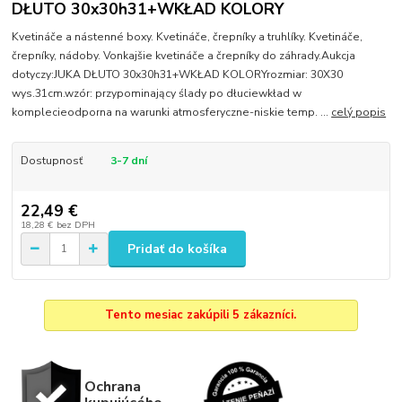
DŁUTO 30x30h31+WKŁAD KOLORY
Kvetináče a nástenné boxy. Kvetináče, črepníky a truhlíky. Kvetináče,
črepníky, nádoby. Vonkajšie kvetináče a črepníky do záhrady.Aukcja
dotyczy:JUKA DŁUTO 30x30h31+WKŁAD KOLORYrozmiar: 30X30
wys.31cm.wzór: przypominający ślady po dłuciewkład w
komplecieodporna na warunki atmosferyczne-niskie temp. ...
celý popis
Dostupnosť
3-7 dní
22,49 €
18,28 €
bez DPH
Pridať do košíka
Tento mesiac zakúpili 5 zákazníci.
Ochrana