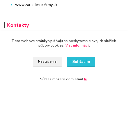
www.zariadenie-firmy.sk
Kontakty
+421 940 949 000
Tieto webové stránky využívajú na poskytovanie svojich služieb
súbory cookies.
Viac informácií
.
info@kamenik.sk
Súhlasím
Nastavenia
Súhlas môžete odmietnuť
tu
.
© 2024 Všetky práva vyhradené KAMENIK.SK
Vytvorené na
Eshop-rychlo.sk