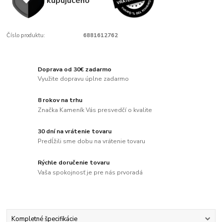
kupujúcého
Číslo produktu:
6881612762
Doprava od 30€ zadarmo
Využite dopravu úplne zadarmo
8 rokov na trhu
Značka Kameník Vás presvedčí o kvalite
30 dní na vrátenie tovaru
Predĺžili sme dobu na vrátenie tovaru
Rýchle doručenie tovaru
Vaša spokojnosť je pre nás prvoradá
Kompletné špecifikácie