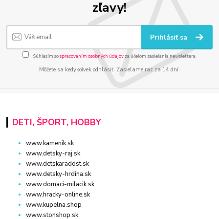
zľavy!
Prihlásiť sa
Súhlasím so
spracovaním osobných údajov
za účelom zasielania newslettera.
Môžete sa kedykoľvek odhlásiť. Zasielame raz za 14 dní.
DETI, ŠPORT, HOBBY
www.kamenik.sk
www.detsky-raj.sk
www.detskaradost.sk
www.detsky-hrdina.sk
www.domaci-milacik.sk
www.hracky-online.sk
www.kupelna.shop
www.stonshop.sk