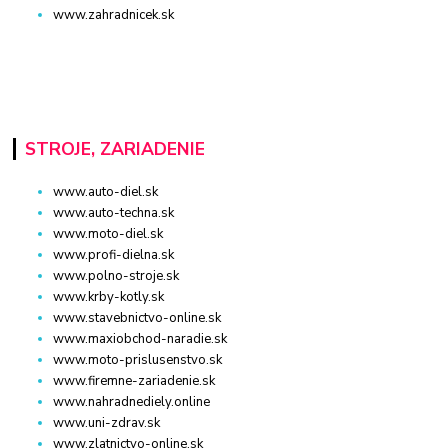
www.zahradnicek.sk
STROJE, ZARIADENIE
www.auto-diel.sk
www.auto-techna.sk
www.moto-diel.sk
www.profi-dielna.sk
www.polno-stroje.sk
www.krby-kotly.sk
www.stavebnictvo-online.sk
www.maxiobchod-naradie.sk
www.moto-prislusenstvo.sk
www.firemne-zariadenie.sk
www.nahradnediely.online
www.uni-zdrav.sk
www.zlatnictvo-online.sk