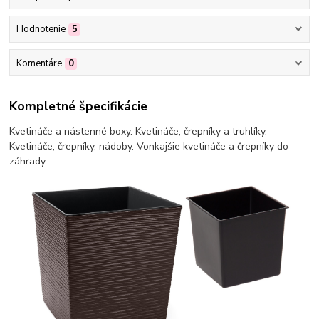
Hodnotenie
5
Komentáre
0
Kompletné špecifikácie
Kvetináče a nástenné boxy. Kvetináče, črepníky a truhlíky.
Kvetináče, črepníky, nádoby. Vonkajšie kvetináče a črepníky do
záhrady.