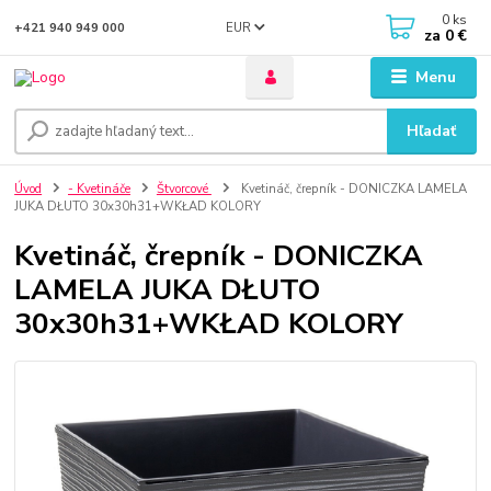
0
ks
EUR
+421 940 949 000
za
0 €
Menu
Hľadať
Úvod
- Kvetináče
Štvorcové
Kvetináč, črepník - DONICZKA LAMELA
JUKA DŁUTO 30x30h31+WKŁAD KOLORY
Kvetináč, črepník - DONICZKA
LAMELA JUKA DŁUTO
30x30h31+WKŁAD KOLORY