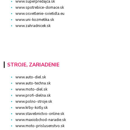
www.superpredajca.sk
www.spotrebice-domace.sk
www.osvetlenie-svietidla.eu
www.uni-kozmetika.sk
www.zahradnicek.sk
STROJE, ZARIADENIE
www.auto-diel.sk
www.auto-techna.sk
www.moto-diel.sk
www.profi-dielna.sk
www.polno-stroje.sk
www.krby-kotly.sk
www.stavebnictvo-online.sk
www.maxiobchod-naradie.sk
www.moto-prislusenstvo.sk