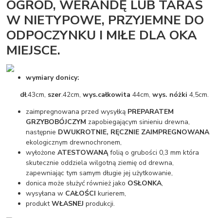
OGRÓD, WERANDĘ LUB TARAS
W NIETYPOWE, PRZYJEMNE DO
ODPOCZYNKU I MIŁE DLA OKA
MIEJSCE.
wymiary donicy:
dł
.43cm,
szer
.42cm,
wys.całkowita
44cm,
wys. nóżki
4,5cm.
zaimpregnowana przed wysyłką
PREPARATEM
GRZYBOBÓJCZYM
zapobiegającym sinieniu drewna,
następnie
DWUKROTNIE, RĘCZNIE ZAIMPREGNOWANA
ekologicznym drewnochronem,
wyłożone
ATESTOWANĄ
folią o grubości 0,3 mm która
skutecznie oddziela wilgotną ziemię od drewna,
zapewniając tym samym długie jej użytkowanie,
donica może służyć również jako
OSŁONKA
,
wysyłana w
CAŁOŚCI
kurierem,
produkt
WŁASNEJ
produkcji.