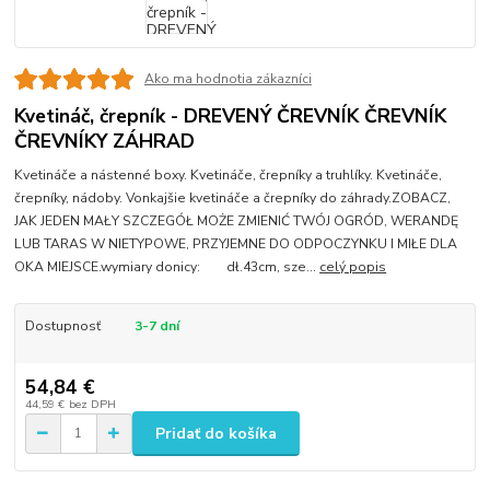
Ako ma hodnotia zákazníci
Kvetináč, črepník - DREVENÝ ČREVNÍK ČREVNÍK
ČREVNÍKY ZÁHRAD
Kvetináče a nástenné boxy. Kvetináče, črepníky a truhlíky. Kvetináče,
črepníky, nádoby. Vonkajšie kvetináče a črepníky do záhrady.ZOBACZ,
JAK JEDEN MAŁY SZCZEGÓŁ MOŻE ZMIENIĆ TWÓJ OGRÓD, WERANDĘ
LUB TARAS W NIETYPOWE, PRZYJEMNE DO ODPOCZYNKU I MIŁE DLA
OKA MIEJSCE.wymiary donicy: dł.43cm, sze...
celý popis
Dostupnosť
3-7 dní
54,84 €
44,59 €
bez DPH
Pridať do košíka