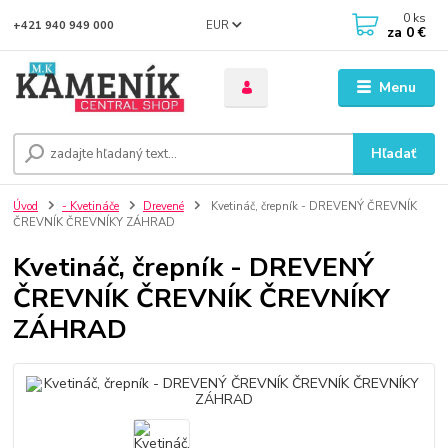
0
ks
EUR
+421 940 949 000
za
0 €
Menu
Hľadať
Úvod
- Kvetináče
Drevené
Kvetináč, črepník - DREVENÝ ČREVNÍK
ČREVNÍK ČREVNÍKY ZÁHRAD
Kvetináč, črepník - DREVENÝ
ČREVNÍK ČREVNÍK ČREVNÍKY
ZÁHRAD