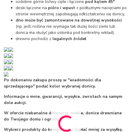
ozdobne górne listwy cięte i łączone
pod kątem 45*
,
deski łączone na
pióro i wpust
z podłużnymi nacięciami po
stronie wewnętrznej zapobiegają odkształceniu się donicy,
dno może być zamontowane na dowolnej wysokości
(np. jeśli roślina nie wymaga tak dużej ilości ziemi lub
donica ma służyć jako osłonka pod konkretny wkład),
drewno pochodzi z
legalnych źródeł
.
Po dokonaniu zakupu proszę w "wiadomości dla
sprzedającego" podać kolor wybranej donicy.
Informacje o mnie, gwarancji, wysyłce, zwrotach na samym
dole aukcji.
W ofercie niebanalne dekoracje, meble, donice drewniane
do Twojego domu i ogrodu.
Wybierz produkty do kompozycji i Zapłać mniej za wysyłkę.