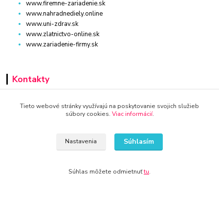
www.firemne-zariadenie.sk
www.nahradnediely.online
www.uni-zdrav.sk
www.zlatnictvo-online.sk
www.zariadenie-firmy.sk
Kontakty
+421 940 949 000
Tieto webové stránky využívajú na poskytovanie svojich služieb
súbory cookies.
Viac informácií
.
info@kamenik.sk
Súhlasím
Nastavenia
Súhlas môžete odmietnuť
tu
.
© 2024 Všetky práva vyhradené KAMENIK.SK
Vytvorené na
Eshop-rychlo.sk