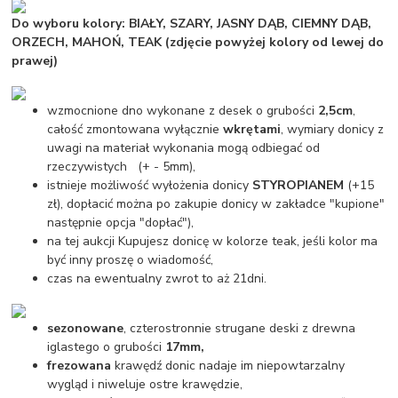
Do wyboru kolory: BIAŁY, SZARY, JASNY DĄB, CIEMNY DĄB,
ORZECH, MAHOŃ, TEAK (zdjęcie powyżej kolory od lewej do
prawej)
wzmocnione dno wykonane z desek o grubości
2,5cm
,
całość zmontowana wyłącznie
wkrętami
, wymiary donicy z
uwagi na materiał wykonania mogą odbiegać od
rzeczywistych (+ - 5mm),
istnieje możliwość wyłożenia donicy
STYROPIANEM
(+15
zł), dopłacić można po zakupie donicy w zakładce "kupione"
następnie opcja "dopłać"),
na tej aukcji Kupujesz donicę w kolorze teak, jeśli kolor ma
być inny proszę o wiadomość,
czas na ewentualny zwrot to aż 21dni.
sezonowane
, czterostronnie strugane deski z drewna
iglastego o grubości
17mm,
frezowana
krawędź donic nadaje im niepowtarzalny
wygląd i niweluje ostre krawędzie,