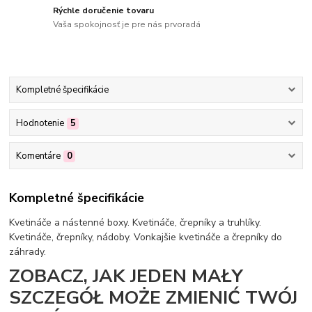
Rýchle doručenie tovaru
Vaša spokojnosť je pre nás prvoradá
Kompletné špecifikácie
Hodnotenie
5
Komentáre
0
Kompletné špecifikácie
Kvetináče a nástenné boxy. Kvetináče, črepníky a truhlíky.
Kvetináče, črepníky, nádoby. Vonkajšie kvetináče a črepníky do
záhrady.
ZOBACZ, JAK JEDEN MAŁY
SZCZEGÓŁ MOŻE ZMIENIĆ TWÓJ