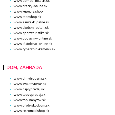
www.domaci-milacik.sk
www.hracky-online.sk
www.kupelna.shop
www.stonshop.sk
www.sanita-kupelne.sk
www.skolsky-batoh.sk
www.sportaturistika.sk
www.potraviny-online.sk
www.zlatnictvo-online.sk
www.rybarstvo-kamenik.sk
DOM, ZÁHRADA
www.dm-drogeria.sk
www.kvalitnytovar.sk
www.najvypredaj.sk
www.topvypredaj.sk
www.top-nabytok.sk
www.proti-skodcom.sk
www.retromaxishop.sk