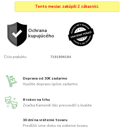
Tento mesiac zakúpili 2 zákazníci.
Ochrana
kupujúcého
Číslo produktu:
7191896184
Doprava od 30€ zadarmo
Využite dopravu úplne zadarmo
8 rokov na trhu
Značka Kameník Vás presvedčí o kvalite
30 dní na vrátenie tovaru
Predĺžili sme dobu na vrátenie tovaru