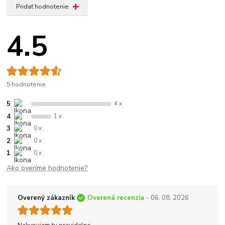
Pridať hodnotenie
4.5
5 hodnotenie
5
4 x
4
1 x
3
0 x
2
0 x
1
0 x
Ako overíme hodnotenie?
Overený zákazník
Overená recenzia
- 06. 08. 2026