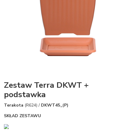
Zestaw Terra DKWT +
podstawka
Terakota
(R624) /
DKWT45_(P)
SKŁAD ZESTAWU