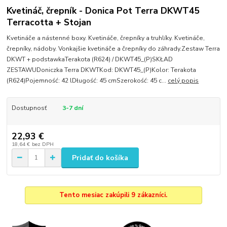
Kvetináč, črepník - Donica Pot Terra DKWT45
Terracotta + Stojan
Kvetináče a nástenné boxy. Kvetináče, črepníky a truhlíky. Kvetináče,
črepníky, nádoby. Vonkajšie kvetináče a črepníky do záhrady.Zestaw Terra
DKWT + podstawkaTerakota (R624) / DKWT45_(P)SKŁAD
ZESTAWUDoniczka Terra DKWTKod: DKWT45_(P)Kolor: Terakota
(R624)Pojemność: 42 lDługość: 45 cmSzerokość: 45 c...
celý popis
Dostupnosť
3-7 dní
22,93 €
18,64 €
bez DPH
Pridať do košíka
Tento mesiac zakúpili 9 zákazníci.