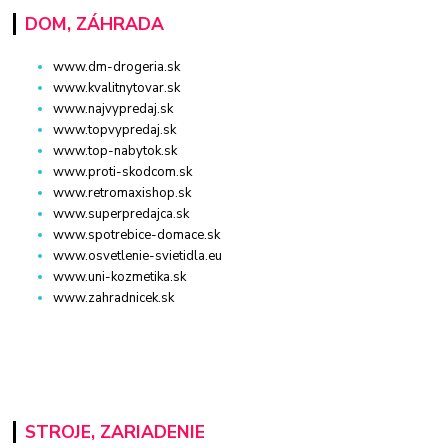
DOM, ZÁHRADA
www.dm-drogeria.sk
www.kvalitnytovar.sk
www.najvypredaj.sk
www.topvypredaj.sk
www.top-nabytok.sk
www.proti-skodcom.sk
www.retromaxishop.sk
www.superpredajca.sk
www.spotrebice-domace.sk
www.osvetlenie-svietidla.eu
www.uni-kozmetika.sk
www.zahradnicek.sk
STROJE, ZARIADENIE