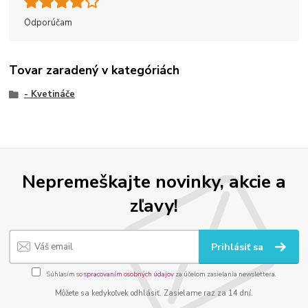
Odporúčam
Tovar zaradený v kategóriách
- Kvetináče
Nepremeškajte novinky, akcie a
zľavy!
Prihlásiť sa
Súhlasím so
spracovaním osobných údajov
za účelom zasielania newslettera.
Môžete sa kedykoľvek odhlásiť. Zasielame raz za 14 dní.