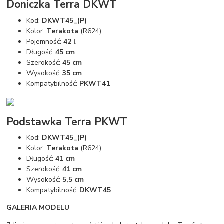
Doniczka Terra DKWT
Kod:
DKWT45_(P)
Kolor:
Terakota
(R624)
Pojemność:
42 l
Długość:
45 cm
Szerokość:
45 cm
Wysokość:
35 cm
Kompatybilność:
PKWT41
Podstawka Terra PKWT
Kod:
DKWT45_(P)
Kolor:
Terakota
(R624)
Długość:
41 cm
Szerokość:
41 cm
Wysokość:
5,5 cm
Kompatybilność:
DKWT45
GALERIA MODELU