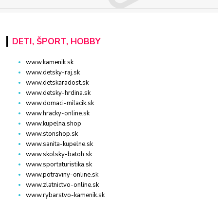
DETI, ŠPORT, HOBBY
www.kamenik.sk
www.detsky-raj.sk
www.detskaradost.sk
www.detsky-hrdina.sk
www.domaci-milacik.sk
www.hracky-online.sk
www.kupelna.shop
www.stonshop.sk
www.sanita-kupelne.sk
www.skolsky-batoh.sk
www.sportaturistika.sk
www.potraviny-online.sk
www.zlatnictvo-online.sk
www.rybarstvo-kamenik.sk