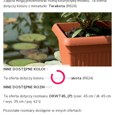
Zdjęcia mogą prezentować różną kolorystykę modelu. Ta oferta
dotyczy koloru z miniaturki:
Terakota
(R624)
INNE DOSTĘPNE KOLORY
Ta oferta dotyczy koloru z miniaturki:
Terakota
(R624)
INNE DOSTĘPNE ROZMIARY
Ta oferta dotyczy rozmiaru:
DKWT45_(P)
(szer. 45 cm / dł. 45 cm
/ wys. 35 cm / poj. 42 l)
Pozostałe rozmiary dostępne w innych ofertach: