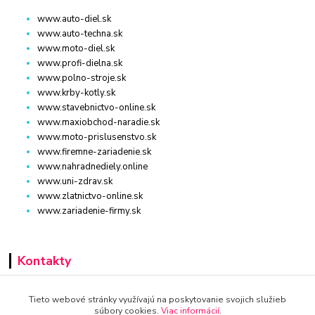
www.auto-diel.sk
www.auto-techna.sk
www.moto-diel.sk
www.profi-dielna.sk
www.polno-stroje.sk
www.krby-kotly.sk
www.stavebnictvo-online.sk
www.maxiobchod-naradie.sk
www.moto-prislusenstvo.sk
www.firemne-zariadenie.sk
www.nahradnediely.online
www.uni-zdrav.sk
www.zlatnictvo-online.sk
www.zariadenie-firmy.sk
Kontakty
+421 940 949 000
Tieto webové stránky využívajú na poskytovanie svojich služieb
súbory cookies.
Viac informácií
.