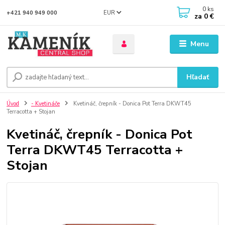
0
ks
EUR
+421 940 949 000
za
0 €
Menu
Hľadať
Úvod
- Kvetináče
Kvetináč, črepník - Donica Pot Terra DKWT45
Terracotta + Stojan
Kvetináč, črepník - Donica Pot
Terra DKWT45 Terracotta +
Stojan