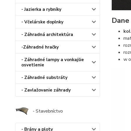
- Jazierka a rybníky
Dane 
- Včelárske doplnky
kol
- Záhradná architektúra
mat
roz
-Záhradné hračky
roz
w o
- Záhradné lampy a vonkajšie
osvetlenie
- Záhradné substráty
- Zavlažovanie záhrady
- Stavebníctvo
- Brány a ploty