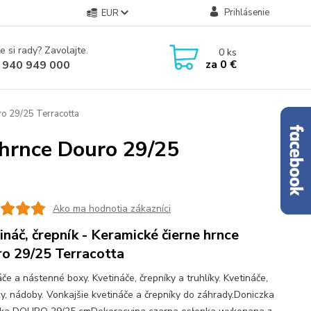
Prihlásenie
EUR
e si rady? Zavolajte.
0
ks
za
0 €
 940 949 000
ro 29/25 Terracotta
e hrnce Douro 29/25
Ako ma hodnotia zákazníci
ináč, črepník - Keramické čierne hrnce
o 29/25 Terracotta
če a nástenné boxy. Kvetináče, črepníky a truhlíky. Kvetináče,
ky, nádoby. Vonkajšie kvetináče a črepníky do záhrady.Doniczka