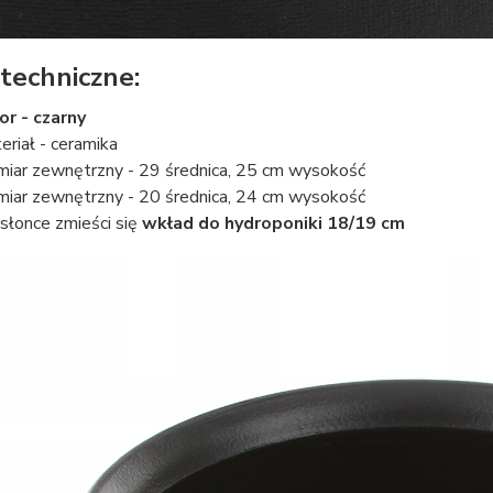
techniczne:
or - czarny
eriał - ceramika
miar zewnętrzny - 29 średnica, 25 cm wysokość
miar zewnętrzny - 20 średnica, 24 cm wysokość
słonce zmieści się
wkład do hydroponiki 18/19 cm