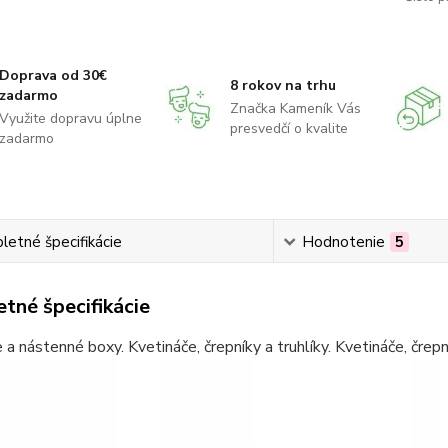
Doprava od 30€
8 rokov na trhu
zadarmo
Značka Kameník Vás
Využite dopravu úplne
presvedčí o kvalite
zadarmo
etné špecifikácie
Hodnotenie
5
tné špecifikácie
 a nástenné boxy. Kvetináče, črepníky a truhlíky. Kvetináče, črepn