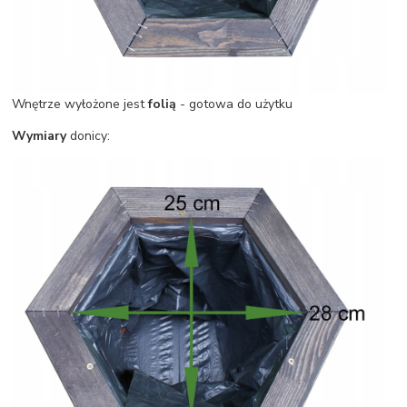
Wnętrze wyłożone jest
folią
- gotowa do użytku
Wymiary
donicy: