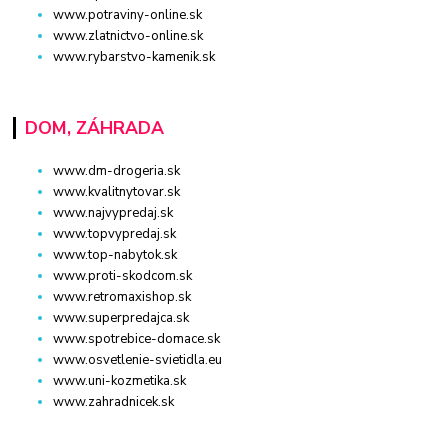
www.potraviny-online.sk
www.zlatnictvo-online.sk
www.rybarstvo-kamenik.sk
DOM, ZÁHRADA
www.dm-drogeria.sk
www.kvalitnytovar.sk
www.najvypredaj.sk
www.topvypredaj.sk
www.top-nabytok.sk
www.proti-skodcom.sk
www.retromaxishop.sk
www.superpredajca.sk
www.spotrebice-domace.sk
www.osvetlenie-svietidla.eu
www.uni-kozmetika.sk
www.zahradnicek.sk