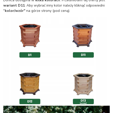
Donica dostępna w
kilku kolorach
. Przedmiotem tej oferty jest
wariant D11
. Aby wybrać inny kolor należy kliknąć odpowiedni
"
kolor/wzór"
na górze strony (pod ceną).