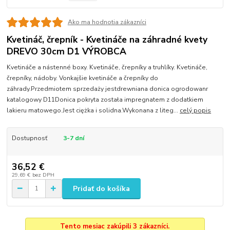
Ako ma hodnotia zákazníci
Kvetináč, črepník - Kvetináče na záhradné kvety
DREVO 30cm D1 VÝROBCA
Kvetináče a nástenné boxy. Kvetináče, črepníky a truhlíky. Kvetináče,
črepníky, nádoby. Vonkajšie kvetináče a črepníky do
záhrady.Przedmiotem sprzedaży jestdrewniana donica ogrodowanr
katalogowy D11Donica pokryta została impregnatem z dodatkiem
lakieru matowego.Jest ciężka i solidna.Wykonana z liteg...
celý popis
Dostupnosť
3-7 dní
36,52 €
29,69 €
bez DPH
Pridať do košíka
Tento mesiac zakúpili 3 zákazníci.