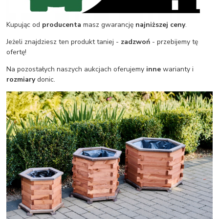
Kupując od
producenta
masz gwarancję
najniższej
ceny
.
Jeżeli znajdziesz ten produkt taniej -
zadzwoń
- przebijemy tę
ofertę!
Na pozostałych naszych aukcjach oferujemy
inne
warianty i
rozmiary
donic.