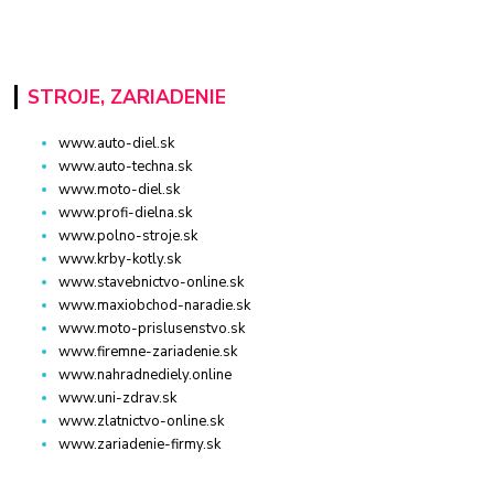
STROJE, ZARIADENIE
www.auto-diel.sk
www.auto-techna.sk
www.moto-diel.sk
www.profi-dielna.sk
www.polno-stroje.sk
www.krby-kotly.sk
www.stavebnictvo-online.sk
www.maxiobchod-naradie.sk
www.moto-prislusenstvo.sk
www.firemne-zariadenie.sk
www.nahradnediely.online
www.uni-zdrav.sk
www.zlatnictvo-online.sk
www.zariadenie-firmy.sk