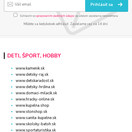
Prihlásiť sa
Súhlasím so
spracovaním osobných údajov
za účelom zasielania newslettera.
Môžete sa kedykoľvek odhlásiť. Zasielame raz za 14 dní.
DETI, ŠPORT, HOBBY
www.kamenik.sk
www.detsky-raj.sk
www.detskaradost.sk
www.detsky-hrdina.sk
www.domaci-milacik.sk
www.hracky-online.sk
www.kupelna.shop
www.stonshop.sk
www.sanita-kupelne.sk
www.skolsky-batoh.sk
www.sportaturistika.sk