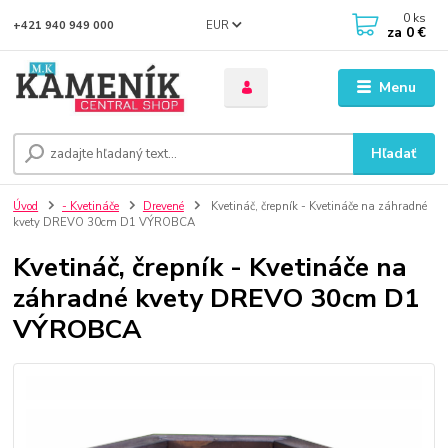
0
ks
EUR
+421 940 949 000
za
0 €
Menu
Hľadať
Úvod
- Kvetináče
Drevené
Kvetináč, črepník - Kvetináče na záhradné
kvety DREVO 30cm D1 VÝROBCA
Kvetináč, črepník - Kvetináče na
záhradné kvety DREVO 30cm D1
VÝROBCA