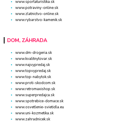
www.sportaturistika.sk
www.potraviny-online.sk
www.zlatnictvo-online.sk
www.rybarstvo-kamenik.sk
DOM, ZÁHRADA
www.dm-drogeria.sk
www.kvalitnytovar.sk
www.najvypredaj.sk
www.topvypredaj.sk
www.top-nabytok.sk
www.proti-skodcom.sk
www.retromaxishop.sk
www.superpredajca.sk
www.spotrebice-domace.sk
www.osvetlenie-svietidla.eu
www.uni-kozmetika.sk
www.zahradnicek.sk