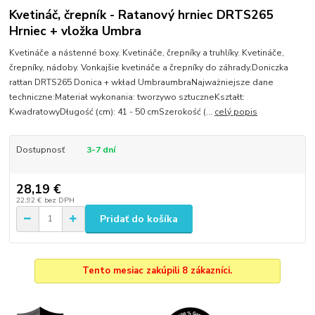
Kvetináč, črepník - Ratanový hrniec DRTS265
Hrniec + vložka Umbra
Kvetináče a nástenné boxy. Kvetináče, črepníky a truhlíky. Kvetináče,
črepníky, nádoby. Vonkajšie kvetináče a črepníky do záhrady.Doniczka
rattan DRTS265 Donica + wkład UmbraumbraNajważniejsze dane
techniczne:Materiał wykonania: tworzywo sztuczneKształt:
KwadratowyDługość (cm): 41 - 50 cmSzerokość (...
celý popis
Dostupnosť
3-7 dní
28,19 €
22,92 €
bez DPH
Pridať do košíka
Tento mesiac zakúpili 8 zákazníci.