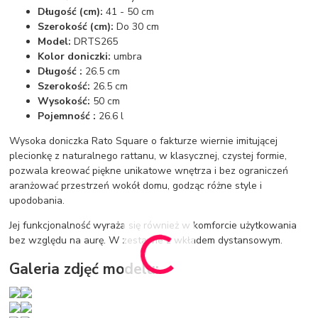
Długość (cm):
41 - 50 cm
Szerokość (cm):
Do 30 cm
Model:
DRTS265
Kolor doniczki:
umbra
Długość :
26.5 cm
Szerokość:
26.5 cm
Wysokość:
50 cm
Pojemność :
26.6 l
Wysoka doniczka Rato Square o fakturze wiernie imitującej
plecionkę z naturalnego rattanu, w klasycznej, czystej formie,
pozwala kreować piękne unikatowe wnętrza i bez ograniczeń
aranżować przestrzeń wokół domu, godząc różne style i
upodobania.
Jej funkcjonalność wyraża się również w komforcie użytkowania
bez względu na aurę. W zestawie z wkładem dystansowym.
Galeria zdjęć modelu: