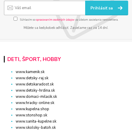
Prihlásiť sa
Súhlasím so
spracovaním osobných údajov
za účelom zasielania newslettera.
Môžete sa kedykoľvek odhlásiť. Zasielame raz za 14 dní.
DETI, ŠPORT, HOBBY
www.kamenik.sk
www.detsky-raj.sk
www.detskaradost.sk
www.detsky-hrdina.sk
www.domaci-milacik.sk
www.hracky-online.sk
www.kupelna.shop
www.stonshop.sk
www.sanita-kupelne.sk
www.skolsky-batoh.sk