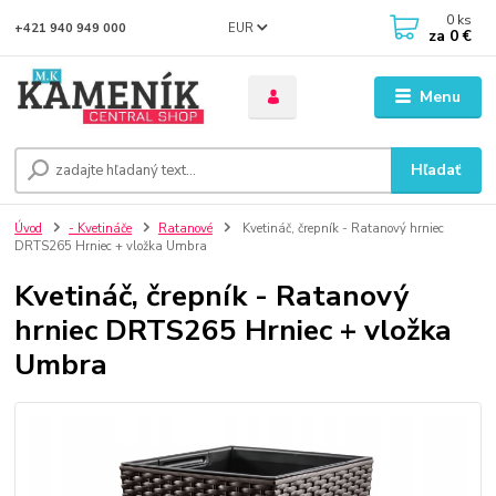
0
ks
EUR
+421 940 949 000
za
0 €
Menu
Hľadať
Úvod
- Kvetináče
Ratanové
Kvetináč, črepník - Ratanový hrniec
DRTS265 Hrniec + vložka Umbra
Kvetináč, črepník - Ratanový
hrniec DRTS265 Hrniec + vložka
Umbra