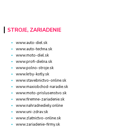
STROJE, ZARIADENIE
www.auto-diel.sk
www.auto-techna.sk
www.moto-diel.sk
www.profi-dielna.sk
www.polno-stroje.sk
www.krby-kotly.sk
www.stavebnictvo-online.sk
www.maxiobchod-naradie.sk
www.moto-prislusenstvo.sk
www.firemne-zariadenie.sk
www.nahradnediely.online
www.uni-zdrav.sk
www.zlatnictvo-online.sk
www.zariadenie-firmy.sk