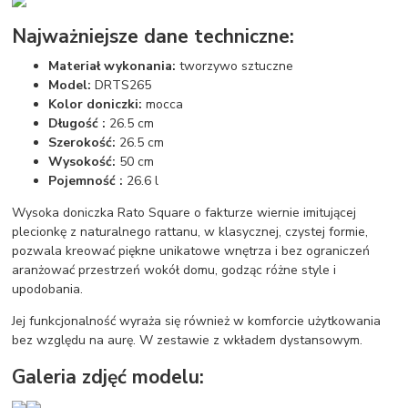
Najważniejsze dane techniczne:
Materiał wykonania:
tworzywo sztuczne
Model:
DRTS265
Kolor doniczki:
mocca
Długość :
26.5 cm
Szerokość:
26.5 cm
Wysokość:
50 cm
Pojemność :
26.6 l
Wysoka doniczka Rato Square o fakturze wiernie imitującej
plecionkę z naturalnego rattanu, w klasycznej, czystej formie,
pozwala kreować piękne unikatowe wnętrza i bez ograniczeń
aranżować przestrzeń wokół domu, godząc różne style i
upodobania.
Jej funkcjonalność wyraża się również w komforcie użytkowania
bez względu na aurę. W zestawie z wkładem dystansowym.
Galeria zdjęć modelu: