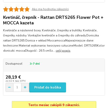
Ako ma hodnotia zákazníci
Kvetináč, črepník - Rattan DRTS265 Flower Pot +
MOCCA kazeta
Kvetináče a nástenné boxy. Kvetináče, črepníky a truhlíky. Kvetináče,
črepníky, nádoby. Vonkajšie kvetináče a črepníky do záhrady.Doniczka
rattan DRTS265 Donica + wkład MoccamoccaNajważniejsze dane
techniczne:Materiał wykonania: tworzywo sztuczneModel: DRTS265Kolor
doniczki: moccaDługość : 26.5 cmSz...
celý popis
Dostupnosť
3-7 dní
28,19 €
22,92 €
bez DPH
Pridať do košíka
Tento mesiac zakúpili 9 zákazníci.