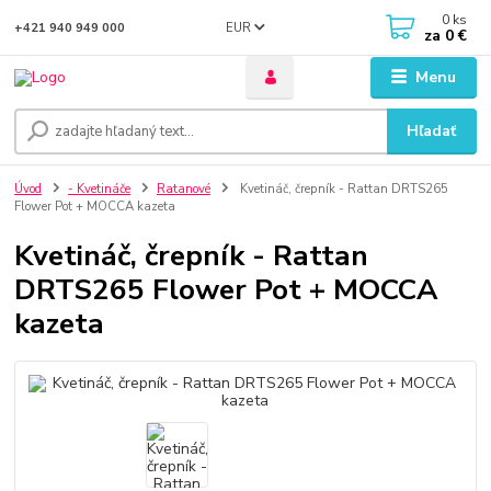
0
ks
EUR
+421 940 949 000
za
0 €
Menu
Hľadať
Úvod
- Kvetináče
Ratanové
Kvetináč, črepník - Rattan DRTS265
Flower Pot + MOCCA kazeta
Kvetináč, črepník - Rattan
DRTS265 Flower Pot + MOCCA
kazeta