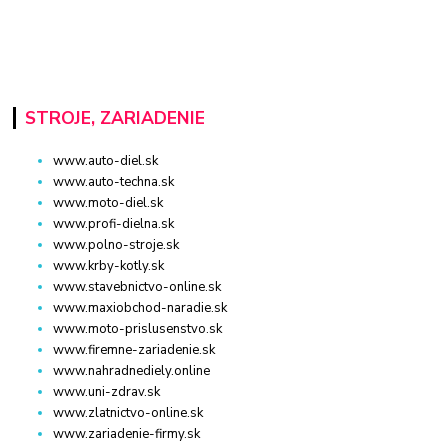
STROJE, ZARIADENIE
www.auto-diel.sk
www.auto-techna.sk
www.moto-diel.sk
www.profi-dielna.sk
www.polno-stroje.sk
www.krby-kotly.sk
www.stavebnictvo-online.sk
www.maxiobchod-naradie.sk
www.moto-prislusenstvo.sk
www.firemne-zariadenie.sk
www.nahradnediely.online
www.uni-zdrav.sk
www.zlatnictvo-online.sk
www.zariadenie-firmy.sk