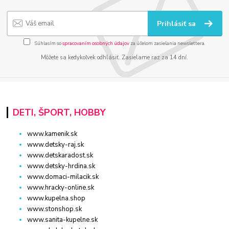
Prihlásiť sa
Súhlasím so
spracovaním osobných údajov
za účelom zasielania newslettera.
Môžete sa kedykoľvek odhlásiť. Zasielame raz za 14 dní.
DETI, ŠPORT, HOBBY
www.kamenik.sk
www.detsky-raj.sk
www.detskaradost.sk
www.detsky-hrdina.sk
www.domaci-milacik.sk
www.hracky-online.sk
www.kupelna.shop
www.stonshop.sk
www.sanita-kupelne.sk