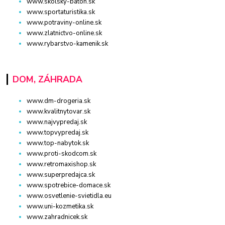
www.skolsky-batoh.sk
www.sportaturistika.sk
www.potraviny-online.sk
www.zlatnictvo-online.sk
www.rybarstvo-kamenik.sk
DOM, ZÁHRADA
www.dm-drogeria.sk
www.kvalitnytovar.sk
www.najvypredaj.sk
www.topvypredaj.sk
www.top-nabytok.sk
www.proti-skodcom.sk
www.retromaxishop.sk
www.superpredajca.sk
www.spotrebice-domace.sk
www.osvetlenie-svietidla.eu
www.uni-kozmetika.sk
www.zahradnicek.sk