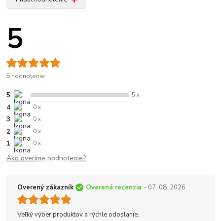
5
5 hodnotenie
5
5 x
4
0 x
3
0 x
2
0 x
1
0 x
Ako overíme hodnotenie?
Overený zákazník
Overená recenzia
- 07. 08. 2026
Veľký výber produktov a rýchle odoslanie.