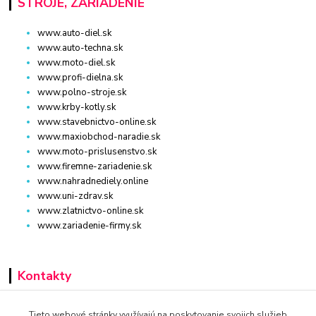
STROJE, ZARIADENIE
www.auto-diel.sk
www.auto-techna.sk
www.moto-diel.sk
www.profi-dielna.sk
www.polno-stroje.sk
www.krby-kotly.sk
www.stavebnictvo-online.sk
www.maxiobchod-naradie.sk
www.moto-prislusenstvo.sk
www.firemne-zariadenie.sk
www.nahradnediely.online
www.uni-zdrav.sk
www.zlatnictvo-online.sk
www.zariadenie-firmy.sk
Kontakty
+421 940 949 000
Tieto webové stránky využívajú na poskytovanie svojich služieb