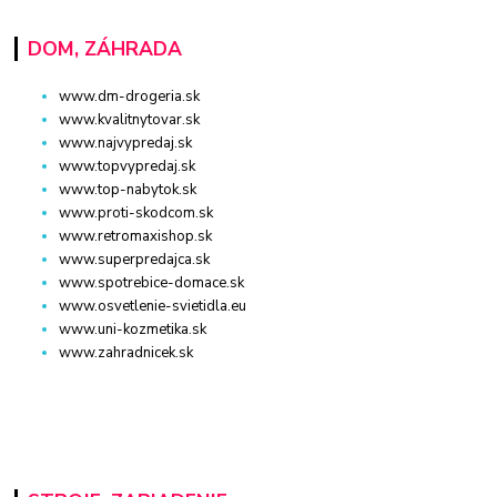
DOM, ZÁHRADA
www.dm-drogeria.sk
www.kvalitnytovar.sk
www.najvypredaj.sk
www.topvypredaj.sk
www.top-nabytok.sk
www.proti-skodcom.sk
www.retromaxishop.sk
www.superpredajca.sk
www.spotrebice-domace.sk
www.osvetlenie-svietidla.eu
www.uni-kozmetika.sk
www.zahradnicek.sk