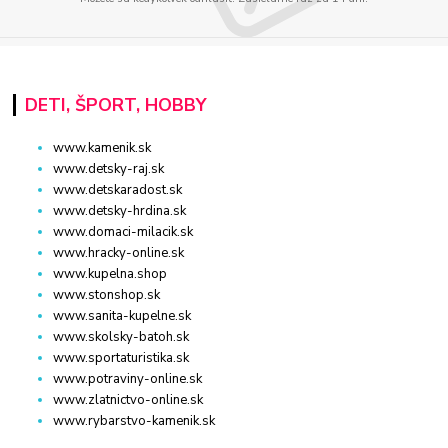
DETI, ŠPORT, HOBBY
www.kamenik.sk
www.detsky-raj.sk
www.detskaradost.sk
www.detsky-hrdina.sk
www.domaci-milacik.sk
www.hracky-online.sk
www.kupelna.shop
www.stonshop.sk
www.sanita-kupelne.sk
www.skolsky-batoh.sk
www.sportaturistika.sk
www.potraviny-online.sk
www.zlatnictvo-online.sk
www.rybarstvo-kamenik.sk