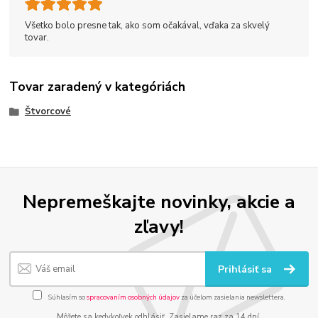
Všetko bolo presne tak, ako som očakával, vďaka za skvelý
tovar.
Tovar zaradený v kategóriách
Štvorcové
Nepremeškajte novinky, akcie a
zľavy!
Prihlásiť sa
Súhlasím so
spracovaním osobných údajov
za účelom zasielania newslettera.
Môžete sa kedykoľvek odhlásiť. Zasielame raz za 14 dní.