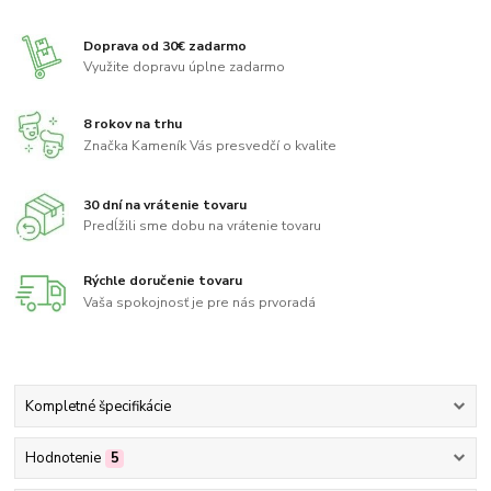
Doprava od 30€ zadarmo
Využite dopravu úplne zadarmo
8 rokov na trhu
Značka Kameník Vás presvedčí o kvalite
30 dní na vrátenie tovaru
Predĺžili sme dobu na vrátenie tovaru
Rýchle doručenie tovaru
Vaša spokojnosť je pre nás prvoradá
Kompletné špecifikácie
Hodnotenie
5