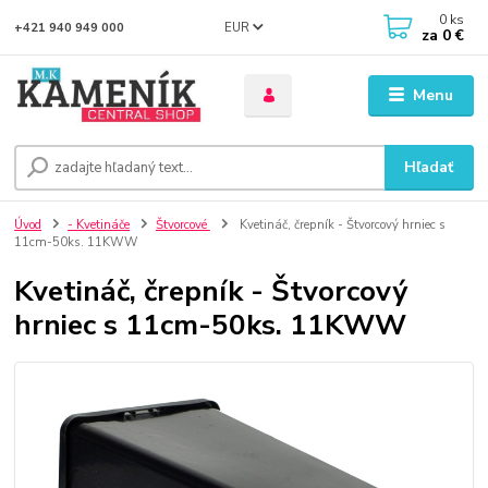
0
ks
EUR
+421 940 949 000
za
0 €
Menu
Hľadať
Úvod
- Kvetináče
Štvorcové
Kvetináč, črepník - Štvorcový hrniec s
11cm-50ks. 11KWW
Kvetináč, črepník - Štvorcový
hrniec s 11cm-50ks. 11KWW