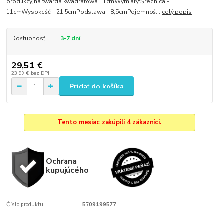
produkcyjna twarda kwadratowa 11cmWymiary:Średnica -
11cmWysokość - 21,5cmPodstawa - 8,5cmPojemnoś...
celý popis
Dostupnosť
3-7 dní
29,51 €
23,99 €
bez DPH
Pridať do košíka
Tento mesiac zakúpili 4 zákazníci.
Ochrana
kupujúcého
Číslo produktu:
5709199577