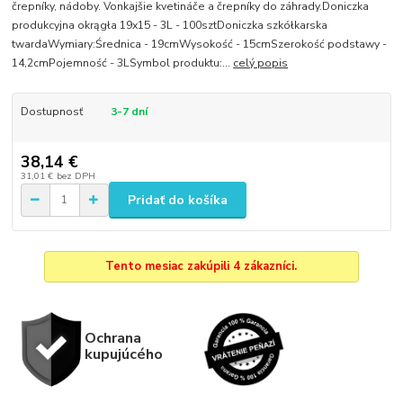
črepníky, nádoby. Vonkajšie kvetináče a črepníky do záhrady.Doniczka
produkcyjna okrągła 19x15 - 3L - 100sztDoniczka szkółkarska
twardaWymiary:Średnica - 19cmWysokość - 15cmSzerokość podstawy -
14,2cmPojemność - 3LSymbol produktu:...
celý popis
Dostupnosť
3-7 dní
38,14 €
31,01 €
bez DPH
Pridať do košíka
Tento mesiac zakúpili 4 zákazníci.
Ochrana
kupujúcého