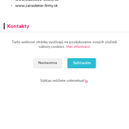
www.zariadenie-firmy.sk
Kontakty
+421 940 949 000
Tieto webové stránky využívajú na poskytovanie svojich služieb
súbory cookies.
Viac informácií
.
info@kamenik.sk
Súhlasím
Nastavenia
Súhlas môžete odmietnuť
tu
.
© 2024 Všetky práva vyhradené KAMENIK.SK
Vytvorené na
Eshop-rychlo.sk