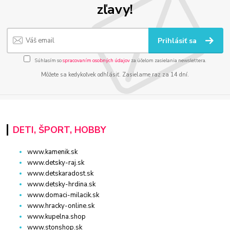
zľavy!
Prihlásiť sa
Súhlasím so
spracovaním osobných údajov
za účelom zasielania newslettera.
Môžete sa kedykoľvek odhlásiť. Zasielame raz za 14 dní.
DETI, ŠPORT, HOBBY
www.kamenik.sk
www.detsky-raj.sk
www.detskaradost.sk
www.detsky-hrdina.sk
www.domaci-milacik.sk
www.hracky-online.sk
www.kupelna.shop
www.stonshop.sk