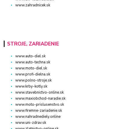
www.zahradnicek.sk
STROJE, ZARIADENIE
www.auto-diel.sk
www.auto-techna.sk
www.moto-diel.sk
www.profi-dielna.sk
www.polno-stroje.sk
www.krby-kotly.sk
www.stavebnictvo-online.sk
www.maxiobchod-naradie.sk
www.moto-prislusenstvo.sk
www.firemne-zariadenie.sk
www.nahradnediely.online
www.uni-zdrav.sk
www.zlatnictvo-online.sk