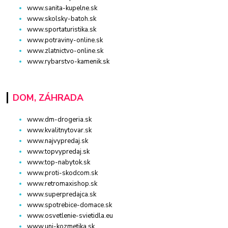
www.sanita-kupelne.sk
www.skolsky-batoh.sk
www.sportaturistika.sk
www.potraviny-online.sk
www.zlatnictvo-online.sk
www.rybarstvo-kamenik.sk
DOM, ZÁHRADA
www.dm-drogeria.sk
www.kvalitnytovar.sk
www.najvypredaj.sk
www.topvypredaj.sk
www.top-nabytok.sk
www.proti-skodcom.sk
www.retromaxishop.sk
www.superpredajca.sk
www.spotrebice-domace.sk
www.osvetlenie-svietidla.eu
www.uni-kozmetika.sk