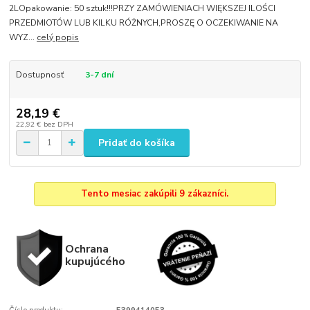
2LOpakowanie: 50 sztuk!!!PRZY ZAMÓWIENIACH WIĘKSZEJ ILOŚCI
PRZEDMIOTÓW LUB KILKU RÓŻNYCH,PROSZĘ O OCZEKIWANIE NA
WYZ...
celý popis
Dostupnosť
3-7 dní
28,19 €
22,92 €
bez DPH
Pridať do košíka
Tento mesiac zakúpili 9 zákazníci.
Ochrana
kupujúcého