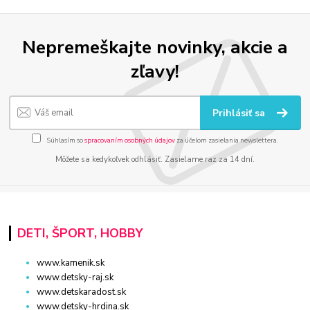
Nepremeškajte novinky, akcie a
zľavy!
Prihlásiť sa
Súhlasím so
spracovaním osobných údajov
za účelom zasielania newslettera.
Môžete sa kedykoľvek odhlásiť. Zasielame raz za 14 dní.
DETI, ŠPORT, HOBBY
www.kamenik.sk
www.detsky-raj.sk
www.detskaradost.sk
www.detsky-hrdina.sk