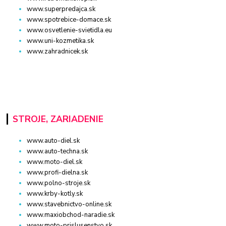
www.superpredajca.sk
www.spotrebice-domace.sk
www.osvetlenie-svietidla.eu
www.uni-kozmetika.sk
www.zahradnicek.sk
STROJE, ZARIADENIE
www.auto-diel.sk
www.auto-techna.sk
www.moto-diel.sk
www.profi-dielna.sk
www.polno-stroje.sk
www.krby-kotly.sk
www.stavebnictvo-online.sk
www.maxiobchod-naradie.sk
www.moto-prislusenstvo.sk