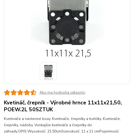
Ako ma hodnotia zákazníci
Kvetináč, črepník - Výrobné hrnce 11x11x21,50,
POEW.2L 50SZTUK
Kvetináče a nástenné boxy. Kvetináče, črepníky a truhlíky. Kvetináče,
črepníky, nádoby. Vonkajšie kvetináče a črepníky do
záhrady.OPIS:Wysokość: 21,50cmSzerokość: 11 x 11 cmPojemność: