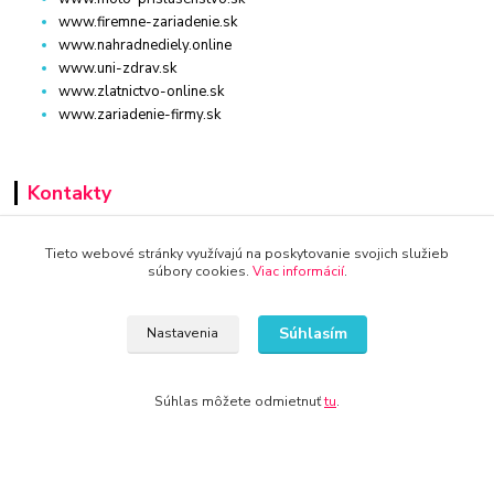
www.firemne-zariadenie.sk
www.nahradnediely.online
www.uni-zdrav.sk
www.zlatnictvo-online.sk
www.zariadenie-firmy.sk
Kontakty
+421 940 949 000
Tieto webové stránky využívajú na poskytovanie svojich služieb
súbory cookies.
Viac informácií
.
info@kamenik.sk
Súhlasím
Nastavenia
Súhlas môžete odmietnuť
tu
.
© 2024 Všetky práva vyhradené KAMENIK.SK
Vytvorené na
Eshop-rychlo.sk