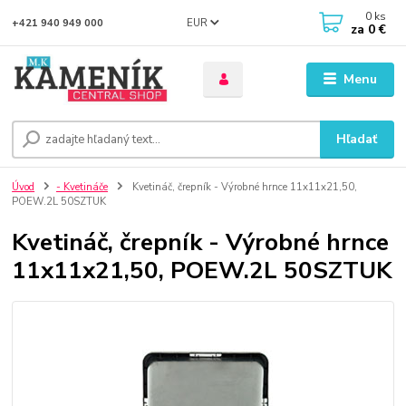
0
ks
EUR
+421 940 949 000
za
0 €
Menu
Hľadať
Úvod
- Kvetináče
Kvetináč, črepník - Výrobné hrnce 11x11x21,50,
POEW.2L 50SZTUK
Kvetináč, črepník - Výrobné hrnce
11x11x21,50, POEW.2L 50SZTUK