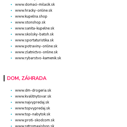
www.domaci-milacik.sk
www.hracky-online.sk
www.kupelna.shop
www.stonshop.sk
www.sanita-kupelne.sk
www.skolsky-batoh.sk
www.sportaturistika.sk
www.potraviny-online.sk
www.zlatnictvo-online.sk
www.rybarstvo-kamenik.sk
DOM, ZÁHRADA
www.dm-drogeria.sk
www.kvalitnytovar.sk
www.najvypredaj.sk
www.topvypredaj.sk
www.top-nabytok.sk
www.proti-skodcom.sk
www.retromaxishop.sk