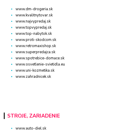
www.dm-drogeria.sk
www.kvalitnytovar.sk
www.najvypredaj.sk
www.topvypredaj.sk
www.top-nabytok.sk
www.proti-skodcom.sk
www.retromaxishop.sk
www.superpredajca.sk
www.spotrebice-domace.sk
www.osvetlenie-svietidla.eu
www.uni-kozmetika.sk
www.zahradnicek.sk
STROJE, ZARIADENIE
www.auto-diel.sk