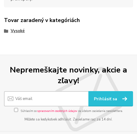
Tovar zaradený v kategóriách
Vysoké
Nepremeškajte novinky, akcie a
zľavy!
Prihlásiť sa
Súhlasím so
spracovaním osobných údajov
za účelom zasielania newslettera.
Môžete sa kedykoľvek odhlásiť. Zasielame raz za 14 dní.