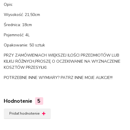
Opis:
Wysokość: 21,50cm
Średnica: 18cm
Pojemność: 4L
Opakowanie: 50 sztuk
PRZY ZAMÓWIENIACH WIĘKSZEJ ILOŚCI PRZEDMIOTÓW LUB
KILKU RÓŻNYCH,PROSZĘ O OCZEKIWANIE NA WYZNACZENIE
KOSZTÓW PRZESYŁKI.
POTRZEBNE INNE WYMIARY? PATRZ INNE MOJE AUKCJE!!!
Hodnotenie
5
Pridať hodnotenie