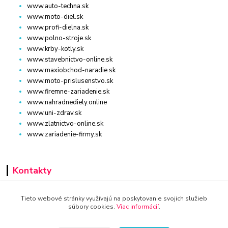
www.auto-techna.sk
www.moto-diel.sk
www.profi-dielna.sk
www.polno-stroje.sk
www.krby-kotly.sk
www.stavebnictvo-online.sk
www.maxiobchod-naradie.sk
www.moto-prislusenstvo.sk
www.firemne-zariadenie.sk
www.nahradnediely.online
www.uni-zdrav.sk
www.zlatnictvo-online.sk
www.zariadenie-firmy.sk
Kontakty
+421 940 949 000
Tieto webové stránky využívajú na poskytovanie svojich služieb
súbory cookies.
Viac informácií
.
info@kamenik.sk