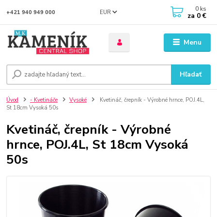
0
ks
EUR
+421 940 949 000
za
0 €
Menu
Hľadať
Úvod
- Kvetináče
Vysoké
Kvetináč, črepník - Výrobné hrnce, POJ.4L,
St 18cm Vysoká 50s
Kvetináč, črepník - Výrobné
hrnce, POJ.4L, St 18cm Vysoká
50s