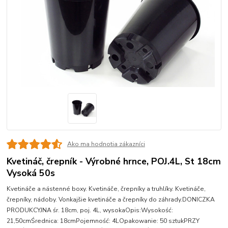
Ako ma hodnotia zákazníci
Kvetináč, črepník - Výrobné hrnce, POJ.4L, St 18cm
Vysoká 50s
Kvetináče a nástenné boxy. Kvetináče, črepníky a truhlíky. Kvetináče,
črepníky, nádoby. Vonkajšie kvetináče a črepníky do záhrady.DONICZKA
PRODUKCYJNA śr. 18cm, poj. 4L, wysokaOpis:Wysokość:
21,50cmŚrednica: 18cmPojemność: 4LOpakowanie: 50 sztukPRZY