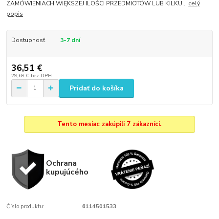
ZAMÓWIENIACH WIĘKSZEJ ILOŚCI PRZEDMIOTÓW LUB KILKU...
celý
popis
Dostupnosť
3-7 dní
36,51 €
29,69 €
bez DPH
Pridať do košíka
Tento mesiac zakúpili 7 zákazníci.
Ochrana
kupujúcého
Číslo produktu:
6114501533