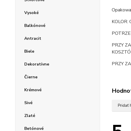
Opakowan
Vysoké
KOLOR:
Balkónové
POTRZEB
Antracit
PRZY Z
Biele
KOSZTÓ
PRZY Z
Dekoratívne
Čierne
Hodno
Krémové
Sivé
Pridať
Zlaté
Betónové