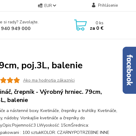
Prihlásenie
EUR
e si rady? Zavolajte.
0
ks
za
0 €
 940 949 000
9cm, poj.3L, balenie
Ako ma hodnotia zákazníci
ináč, črepník - Výrobný hrniec. 79cm,
3L, balenie
če a nástenné boxy. Kvetináče, črepníky a truhlíky. Kvetináče,
ky, nádoby. Vonkajšie kvetináče a črepníky do
y.Opis:Pojemność:3 LWyoskość: 15cmŚrednica:
pakowani : 100 sztukKOLOR: CZARNYPOTRZEBNE INNE