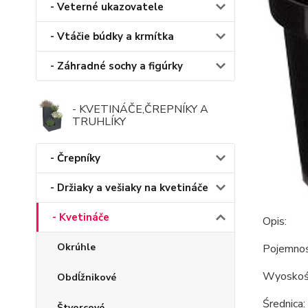
- Veterné ukazovatele
- Vtáčie búdky a krmítka
- Záhradné sochy a figúrky
- KVETINÁČE,ČREPNÍKY A
TRUHLÍKY
- Črepníky
- Držiaky a vešiaky na kvetináče
- Kvetináče
Opis:
Okrúhle
Pojemnoś
Wyoskoś
Obdĺžnikové
Średnica
Štvorcové