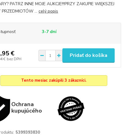
RY? PATRZ INNE MOJE AUKCJE!!!PRZY ZAKUPIE WIĘKSZEJ
Y PRZEDMIOTÓW ...
celý popis
tupnosť
3-7 dní
,95 €
Pridať do košíka
04 €
bez DPH
Tento mesiac zakúpili 3 zákazníci.
Ochrana
kupujúcého
roduktu:
5399393830