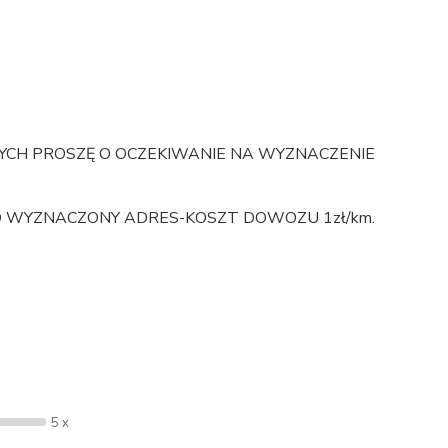
NYCH PROSZĘ O OCZEKIWANIE NA WYZNACZENIE
D WYZNACZONY ADRES-KOSZT DOWOZU 1zł/km.
5 x