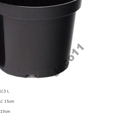
ć:3 L
ć: 15cm
: 19cm