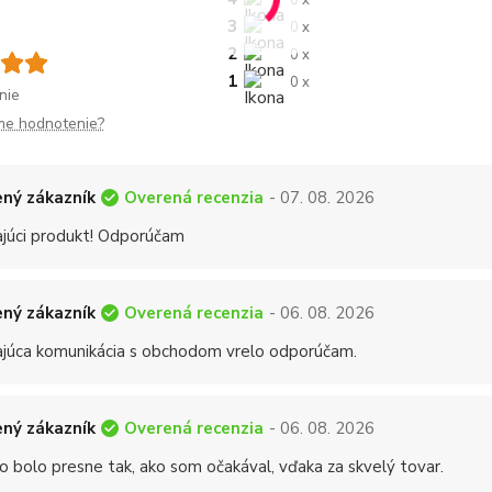
0 x
3
0 x
2
0 x
1
0 x
nie
me hodnotenie?
Overená recenzia
ný zákazník
- 07. 08. 2026
ajúci produkt! Odporúčam
Overená recenzia
ný zákazník
- 06. 08. 2026
ajúca komunikácia s obchodom vrelo odporúčam.
Overená recenzia
ný zákazník
- 06. 08. 2026
o bolo presne tak, ako som očakával, vďaka za skvelý tovar.