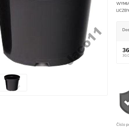
WYMIA
LICZB
Dos
36
30,
Číslo p