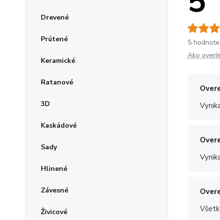
5
Drevené
Prútené
5 hodnote
Ako overí
Keramické
Ratanové
Overe
3D
Vynik
Kaskádové
Overe
Sady
Vynik
Hlinené
Závesné
Overe
Všetk
Živicové