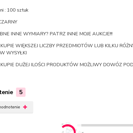
i : 100 sztuk
 CZARNY
NE INNE WYMIARY? PATRZ INNE MOJE AUKCJE!!!
AKUPIE WIĘKSZEJ LICZBY PRZEDMIOTÓW LUB KILKU RÓŻ
W WYSYŁKI
AKUPIE DUŻEJ ILOŚCI PRODUKTÓW MOŻLIWY DOWÓZ PO
tenie
5
 hodnotenie
5
4