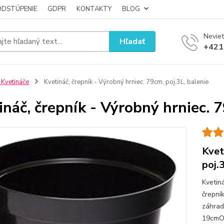
ODSTÚPENIE
GDPR
KONTAKTY
BLOG
Neviet
Hľadať
+421
 Kvetináče
Kvetináč, črepník - Výrobný hrniec. 79cm, poj.3L, balenie
ináč, črepník - Výrobný hrniec. 7
Kvet
poj.
Kvetiná
črepní
záhrad
19cmO