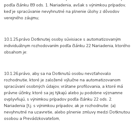
podľa článku 89 ods. 1. Nariadenia, avšak s výnimkou prípadov,
keď je spracúvanie nevyhnutné na plnenie úlohy z dôvodov
verejného záujmu;
10.1.25.právo Dotknutej osoby súvisiace s automatizovaným
individuálnym rozhodovaním podľa článku 22 Nariadenia, ktorého
obsahom je:
10.1.26.právo, aby sa na Dotknutú osobu nevzťahovalo
rozhodnutie, ktoré je založené výlučne na automatizovanom
spracúvaní osobných údajov, vrátane profilovania, a ktoré má
právne účinky, ktoré sa jej týkajú alebo ju podobne významne
ovplyvňujú, s výnimkou prípadov podľa článku 22 ods. 2.
Nariadenia [t.j. s výnimkou prípadov, ak je rozhodnutie: (a)
nevyhnutné na uzavretie, alebo plnenie zmluvy medzi Dotknutou
osobou a Prevádzkovateľom,