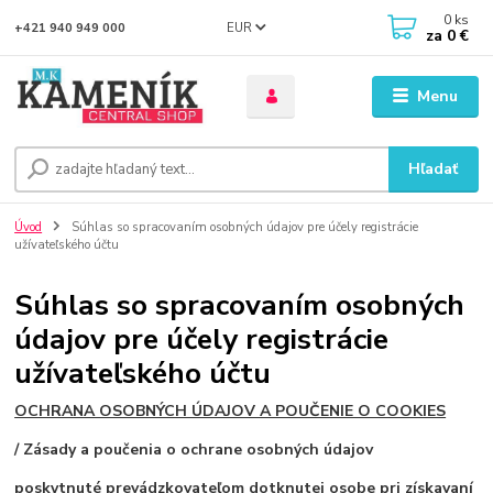
0
ks
EUR
+421 940 949 000
za
0 €
Menu
Hľadať
Úvod
Súhlas so spracovaním osobných údajov pre účely registrácie
užívateľského účtu
Súhlas so spracovaním osobných
údajov pre účely registrácie
užívateľského účtu
OCHRANA OSOBNÝCH ÚDAJOV A POUČENIE O COOKIES
/ Zásady a poučenia o ochrane osobných údajov
poskytnuté prevádzkovateľom dotknutej osobe pri získavaní