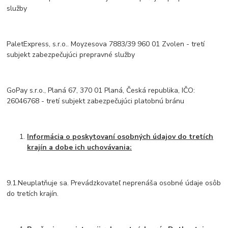
služby
PaletExpress, s.r.o.. Moyzesova 7883/39 960 01 Zvolen - tretí
subjekt zabezpečujúci prepravné služby
GoPay s.r.o., Planá 67, 370 01 Planá, Česká republika, IČO:
26046768 - tretí subjekt zabezpečujúci platobnú bránu
Informácia o poskytovaní osobných údajov do tretích
krajín a dobe ich uchovávania:
9.1.Neuplatňuje sa. Prevádzkovateľ neprenáša osobné údaje osôb
do tretích krajín.