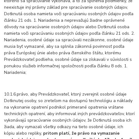
ktorého sa spracúvanie vykonáva, a to za splnenia podmienky, že
neexistuje iný právny základ pre spracúvanie osobných údajov,
Dotknutá osoba namieta voči spracúvaniu osobných údajov podľa
článku 21 ods. 1. Nariadenia a neprevažujú žiadne oprávnené
dôvody na spracúvanie osobných údajov alebo Dotknutá osoba
namieta voči spracúvaniu osobných údajov podľa článku 21 ods. 2.
Nariadenia, osobné údaje sa spracúvali nezákonne, osobné údaje
musia byť vymazané, aby sa splnila zákonná povinnosť podľa
práva Európskej únie alebo práva členského štátu, ktorému
Prevádzkovateľ podlieha, osobné údaje sa získavali v súvislosti s
ponukou služieb informačnej spoločnosti podľa článku 8 ods. 1.
Nariadenia;
10.1.6.právo, aby Prevádzkovateľ, ktorý zverejnil osobné údaje
Dotknutej osoby, so zreteľom na dostupnú technológiu a náklady
na vykonanie opatrení podnikol primerané opatrenia vrátane
technických opatrení, aby informoval iných prevádzkovateľov, ktorí
vykonávajú spracúvanie osobných údajov, že Dotknutá osoba ich
žiada, aby vymazali všetky odkazy na tieto osobné údaje, ich
kópiu alebo repliky,
pritom platí, že právo na vymazanie