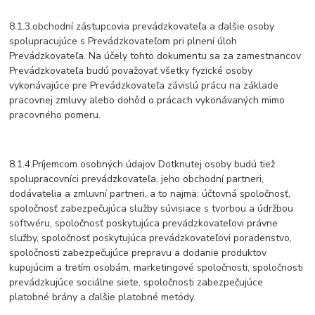
8.1.3.obchodní zástupcovia prevádzkovateľa a ďalšie osoby
spolupracujúce s Prevádzkovateľom pri plnení úloh
Prevádzkovateľa. Na účely tohto dokumentu sa za zamestnancov
Prevádzkovateľa budú považovať všetky fyzické osoby
vykonávajúce pre Prevádzkovateľa závislú prácu na základe
pracovnej zmluvy alebo dohôd o prácach vykonávaných mimo
pracovného pomeru.
8.1.4.Príjemcom osobných údajov Dotknutej osoby budú tiež
spolupracovníci prevádzkovateľa, jeho obchodní partneri,
dodávatelia a zmluvní partneri, a to najmä: účtovná spoločnosť,
spoločnosť zabezpečujúca služby súvisiace s tvorbou a údržbou
softwéru, spoločnosť poskytujúca prevádzkovateľovi právne
služby, spoločnosť poskytujúca prevádzkovateľovi poradenstvo,
spoločnosti zabezpečujúce prepravu a dodanie produktov
kupujúcim a tretím osobám, marketingové spoločnosti, spoločnosti
prevádzkujúce sociálne siete, spoločnosti zabezpečujúce
platobné brány a ďalšie platobné metódy.