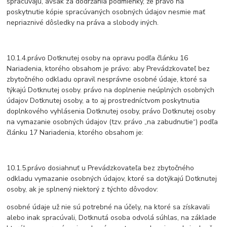
spracúvajú, avšak za dodržania podmienky, že právo na
poskytnutie kópie spracúvaných osobných údajov nesmie mať
nepriaznivé dôsledky na práva a slobody iných.
10.1.4.právo Dotknutej osoby na opravu podľa článku 16
Nariadenia, ktorého obsahom je právo: aby Prevádzkovateľ bez
zbytočného odkladu opravil nesprávne osobné údaje, ktoré sa
týkajú Dotknutej osoby. právo na doplnenie neúplných osobných
údajov Dotknutej osoby, a to aj prostredníctvom poskytnutia
doplnkového vyhlásenia Dotknutej osoby, právo Dotknutej osoby
na vymazanie osobných údajov (tzv. právo „na zabudnutie“) podľa
článku 17 Nariadenia, ktorého obsahom je:
10.1.5.právo dosiahnuť u Prevádzkovateľa bez zbytočného
odkladu vymazanie osobných údajov, ktoré sa dotýkajú Dotknutej
osoby, ak je splnený niektorý z týchto dôvodov:
osobné údaje už nie sú potrebné na účely, na ktoré sa získavali
alebo inak spracúvali, Dotknutá osoba odvolá súhlas, na základe