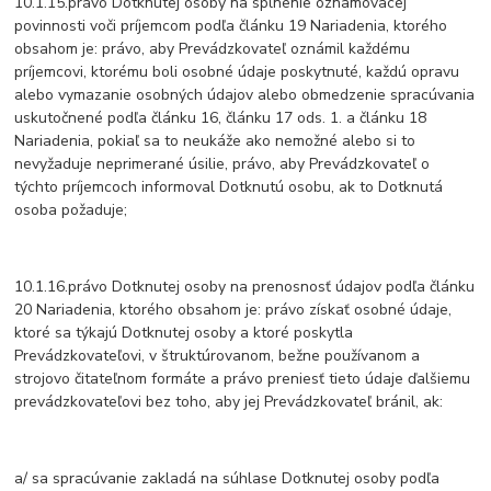
10.1.15.právo Dotknutej osoby na splnenie oznamovacej
povinnosti voči príjemcom podľa článku 19 Nariadenia, ktorého
obsahom je: právo, aby Prevádzkovateľ oznámil každému
príjemcovi, ktorému boli osobné údaje poskytnuté, každú opravu
alebo vymazanie osobných údajov alebo obmedzenie spracúvania
uskutočnené podľa článku 16, článku 17 ods. 1. a článku 18
Nariadenia, pokiaľ sa to neukáže ako nemožné alebo si to
nevyžaduje neprimerané úsilie, právo, aby Prevádzkovateľ o
týchto príjemcoch informoval Dotknutú osobu, ak to Dotknutá
osoba požaduje;
10.1.16.právo Dotknutej osoby na prenosnosť údajov podľa článku
20 Nariadenia, ktorého obsahom je: právo získať osobné údaje,
ktoré sa týkajú Dotknutej osoby a ktoré poskytla
Prevádzkovateľovi, v štruktúrovanom, bežne používanom a
strojovo čitateľnom formáte a právo preniesť tieto údaje ďalšiemu
prevádzkovateľovi bez toho, aby jej Prevádzkovateľ bránil, ak:
a/ sa spracúvanie zakladá na súhlase Dotknutej osoby podľa