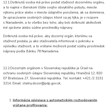
12.1.Dotknutá osoba má právo podať sťažnosť dozornému orgánu,
a to najmä v členskom štáte svojho obvyklého pobytu, mieste
výkonu práce alebo v mieste údajného porušenia, ak sa domnieva,
že spracúvanie osobných údajov, ktoré sa jej týka, je v rozpore
s Nariadením, a to všetko bez toho, aby boli dotknuté akékoľvek
iné správne alebo súdne prostriedky nápravy.
Dotknutá osoba má právo, aby dozorný orgán, ktorému sa
sťažnosť podala, ju ako sťažovateľa informoval o pokroku a
výsledku sťažnosti, a to vrátane možnosti podať súdny prostriedok
nápravy podľa článku 78 Nariadenia.
12.2.Dozorným orgánom v Slovenskej republike je Úrad na
ochranu osobných údajov Slovenskej republiky, Hraničná 12, 820
07 Bratislava 27, Slovenská republika. Tel. kontakt: +421 /2 3231
3214, Email: statny.dozor@pdp.gov.sk,
Informácie súvisiace s automatickým rozhodovaním
vrátane profilovania: