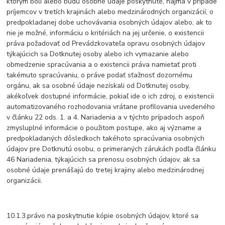
ktorým boli alebo budú osobné údaje poskytnuté, najmä v prípade
príjemcov v tretích krajinách alebo medzinárodných organizácií, o
predpokladanej dobe uchovávania osobných údajov alebo, ak to
nie je možné, informáciu o kritériách na jej určenie, o existencii
práva požadovať od Prevádzkovateľa opravu osobných údajov
týkajúcich sa Dotknutej osoby alebo ich vymazanie alebo
obmedzenie spracúvania a o existencii práva namietať proti
takémuto spracúvaniu, o práve podať sťažnosť dozornému
orgánu, ak sa osobné údaje nezískali od Dotknutej osoby,
akékoľvek dostupné informácie, pokiaľ ide o ich zdroj, o existencii
automatizovaného rozhodovania vrátane profilovania uvedeného
v článku 22 ods. 1. a 4. Nariadenia a v týchto prípadoch aspoň
zmysluplné informácie o použitom postupe, ako aj význame a
predpokladaných dôsledkoch takéhoto spracúvania osobných
údajov pre Dotknutú osobu, o primeraných zárukách podľa článku
46 Nariadenia, týkajúcich sa prenosu osobných údajov, ak sa
osobné údaje prenášajú do tretej krajiny alebo medzinárodnej
organizácii.
10.1.3.právo na poskytnutie kópie osobných údajov, ktoré sa