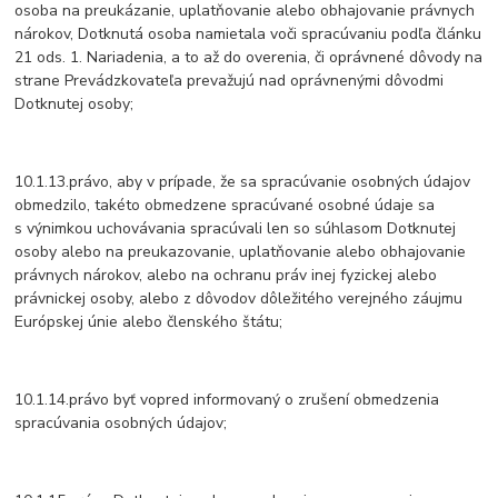
osoba na preukázanie, uplatňovanie alebo obhajovanie právnych
nárokov, Dotknutá osoba namietala voči spracúvaniu podľa článku
21 ods. 1. Nariadenia, a to až do overenia, či oprávnené dôvody na
strane Prevádzkovateľa prevažujú nad oprávnenými dôvodmi
Dotknutej osoby;
10.1.13.právo, aby v prípade, že sa spracúvanie osobných údajov
obmedzilo, takéto obmedzene spracúvané osobné údaje sa
s výnimkou uchovávania spracúvali len so súhlasom Dotknutej
osoby alebo na preukazovanie, uplatňovanie alebo obhajovanie
právnych nárokov, alebo na ochranu práv inej fyzickej alebo
právnickej osoby, alebo z dôvodov dôležitého verejného záujmu
Európskej únie alebo členského štátu;
10.1.14.právo byť vopred informovaný o zrušení obmedzenia
spracúvania osobných údajov;