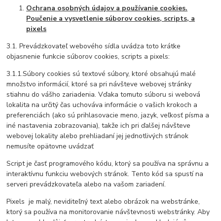
Ochrana osobných údajov a používanie cookies.
Poučenie a vysvetlenie súborov cookies, scripts, a
pixels
3.1. Prevádzkovateľ webového sídla uvádza toto krátke
objasnenie funkcie súborov cookies, scripts a pixels:
3.1.1.Súbory cookies sú textové súbory, ktoré obsahujú malé
množstvo informácií, ktoré sa pri návšteve webovej stránky
stiahnu do vášho zariadenia. Vďaka tomuto súboru si webová
lokalita na určitý čas uchováva informácie o vašich krokoch a
preferenciách (ako sú prihlasovacie meno, jazyk, veľkosť písma a
iné nastavenia zobrazovania), takže ich pri ďalšej návšteve
webovej lokality alebo prehliadaní jej jednotlivých stránok
nemusíte opätovne uvádzať
Script je časť programového kódu, ktorý sa používa na správnu a
interaktívnu funkciu webových stránok. Tento kód sa spustí na
serveri prevádzkovateľa alebo na vašom zariadení.
Pixels je malý, neviditeľný text alebo obrázok na webstránke,
ktorý sa používa na monitorovanie návštevnosti webstránky. Aby