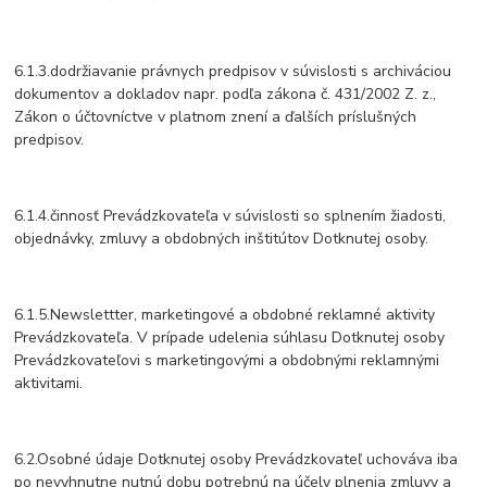
6.1.3.dodržiavanie právnych predpisov v súvislosti s archiváciou
dokumentov a dokladov napr. podľa zákona č. 431/2002 Z. z.,
Zákon o účtovníctve v platnom znení a ďalších príslušných
predpisov.
6.1.4.činnosť Prevádzkovateľa v súvislosti so splnením žiadosti,
objednávky, zmluvy a obdobných inštitútov Dotknutej osoby.
6.1.5.Newslettter, marketingové a obdobné reklamné aktivity
Prevádzkovateľa. V prípade udelenia súhlasu Dotknutej osoby
Prevádzkovateľovi s marketingovými a obdobnými reklamnými
aktivitami.
6.2.Osobné údaje Dotknutej osoby Prevádzkovateľ uchováva iba
po nevyhnutne nutnú dobu potrebnú na účely plnenia zmluvy a