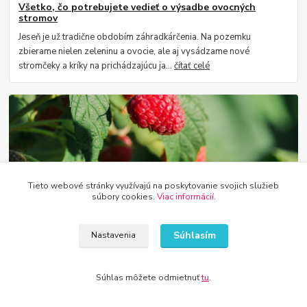
Všetko, čo potrebujete vedieť o výsadbe ovocných
stromov
Jeseň je už tradične obdobím záhradkárčenia. Na pozemku
zbierame nielen zeleninu a ovocie, ale aj vysádzame nové
stromčeky a kríky na prichádzajúcu ja...
čítať celé
Tieto webové stránky využívajú na poskytovanie svojich služieb
súbory cookies.
Viac informácií
.
29
.
06
.
2022
PESTOVANIE
Najčastejšie choroby malín
Súhlasím
Nastavenia
Maliny sú prospešné a chutné ovocie, ktoré pozná každý. Obsahujú
množstvo vitamínov vrátane: C, E, B1, B2, B6, draslík, vápnik,
Súhlas môžete odmietnuť
tu
.
železo, draslík, organ...
čítať celé