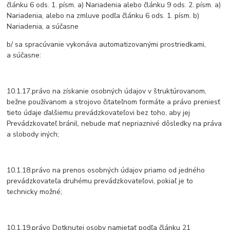
článku 6 ods. 1. písm. a) Nariadenia alebo článku 9 ods. 2. písm. a)
Nariadenia, alebo na zmluve podľa článku 6 ods. 1. písm. b)
Nariadenia, a súčasne
b/ sa spracúvanie vykonáva automatizovanými prostriedkami,
a súčasne:
10.1.17.právo na získanie osobných údajov v štruktúrovanom,
bežne používanom a strojovo čitateľnom formáte a právo preniesť
tieto údaje ďalšiemu prevádzkovateľovi bez toho, aby jej
Prevádzkovateľ bránil, nebude mať nepriaznivé dôsledky na práva
a slobody iných;
10.1.18.právo na prenos osobných údajov priamo od jedného
prevádzkovateľa druhému prevádzkovateľovi, pokiaľ je to
technicky možné;
10.1.19.právo Dotknutej osoby namietať podľa článku 21