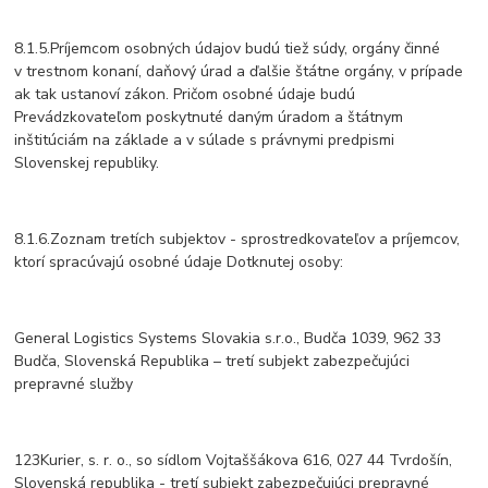
8.1.5.Príjemcom osobných údajov budú tiež súdy, orgány činné
v trestnom konaní, daňový úrad a ďalšie štátne orgány, v prípade
ak tak ustanoví zákon. Pričom osobné údaje budú
Prevádzkovateľom poskytnuté daným úradom a štátnym
inštitúciám na základe a v súlade s právnymi predpismi
Slovenskej republiky.
8.1.6.Zoznam tretích subjektov - sprostredkovateľov a príjemcov,
ktorí spracúvajú osobné údaje Dotknutej osoby:
General Logistics Systems Slovakia s.r.o., Budča 1039, 962 33
Budča, Slovenská Republika – tretí subjekt zabezpečujúci
prepravné služby
123Kurier, s. r. o., so sídlom Vojtaššákova 616, 027 44 Tvrdošín,
Slovenská republika - tretí subjekt zabezpečujúci prepravné