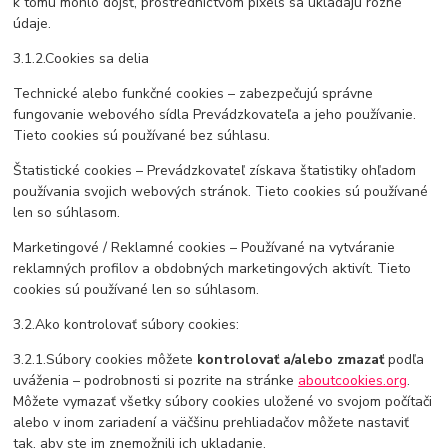
k tomu mohlo dôjsť, prostredníctvom pixels sa ukladajú rôzne
údaje.
3.1.2.Cookies sa delia
Technické alebo funkčné cookies – zabezpečujú správne
fungovanie webového sídla Prevádzkovateľa a jeho používanie.
Tieto cookies sú používané bez súhlasu.
Štatistické cookies – Prevádzkovateľ získava štatistiky ohľadom
používania svojich webových stránok. Tieto cookies sú používané
len so súhlasom.
Marketingové / Reklamné cookies – Používané na vytváranie
reklamných profilov a obdobných marketingových aktivít. Tieto
cookies sú používané len so súhlasom.
3.2.Ako kontrolovať súbory cookies:
3.2.1.Súbory cookies môžete
kontrolovať a/alebo zmazať
podľa
uváženia – podrobnosti si pozrite na stránke
aboutcookies.org
.
Môžete vymazať všetky súbory cookies uložené vo svojom počítači
alebo v inom zariadení a väčšinu prehliadačov môžete nastaviť
tak, aby ste im znemožnili ich ukladanie.