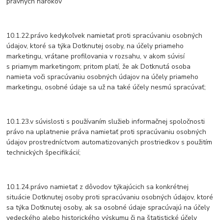
právnych nárokov
10.1.22.právo kedykoľvek namietať proti spracúvaniu osobných
údajov, ktoré sa týka Dotknutej osoby, na účely priameho
marketingu, vrátane profilovania v rozsahu, v akom súvisí
s priamym marketingom; pritom platí, že ak Dotknutá osoba
namieta voči spracúvaniu osobných údajov na účely priameho
marketingu, osobné údaje sa už na také účely nesmú spracúvať;
10.1.23.v súvislosti s používaním služieb informačnej spoločnosti
právo na uplatnenie práva namietať proti spracúvaniu osobných
údajov prostredníctvom automatizovaných prostriedkov s použitím
technických špecifikácií;
10.1.24.právo namietať z dôvodov týkajúcich sa konkrétnej
situácie Dotknutej osoby proti spracúvaniu osobných údajov, ktoré
sa týka Dotknutej osoby, ak sa osobné údaje spracúvajú na účely
vedeckého alebo historického výskumu či na štatistické účely