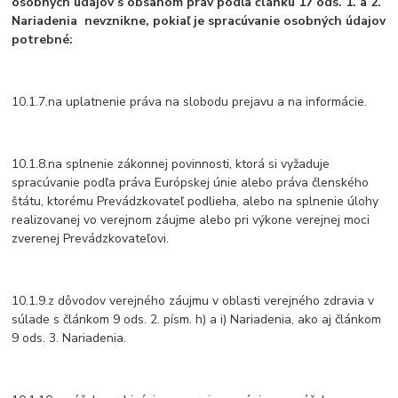
osobných údajov s obsahom práv podľa článku 17 ods. 1. a 2.
Nariadenia
nevznikne
, pokiaľ je spracúvanie osobných údajov
potrebné:
10.1.7.na uplatnenie práva na slobodu prejavu a na informácie.
10.1.8.na splnenie zákonnej povinnosti, ktorá si vyžaduje
spracúvanie podľa práva Európskej únie alebo práva členského
štátu, ktorému Prevádzkovateľ podlieha, alebo na splnenie úlohy
realizovanej vo verejnom záujme alebo pri výkone verejnej moci
zverenej Prevádzkovateľovi.
10.1.9.z dôvodov verejného záujmu v oblasti verejného zdravia v
súlade s článkom 9 ods. 2. písm. h) a i) Nariadenia, ako aj článkom
9 ods. 3. Nariadenia.