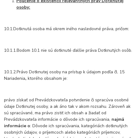
Poučenie o existencii relevantných práv Dotknutej
osoby:
10.1.Dotknutá osoba má okrem iného nasledovné práva, pričom:
10.1.1.Bodom 10.1 nie sú dotknuté ďalšie práva Dotknutých osôb.
10.1.2.Právo Dotknutej osoby na prístup k údajom podľa čl. 15
Nariadenia
,
ktorého obsahom je:
právo získať od Prevádzkovateľa potvrdenie či spracúva osobné
údaje Dotknutej osoby, a ak áno tak v akom rozsahu. Zároveň ak
sú spracúvané, ma právo zistiť ich obsah a žiadať od
Prevádzkovateľa informácie o dôvode ich spracúvania,
najmä
informácie o
: Dôvode ich spracúvania, kategóriách dotknutých
osobných údajov, o príjemcoch alebo kategóriách príjemcov,