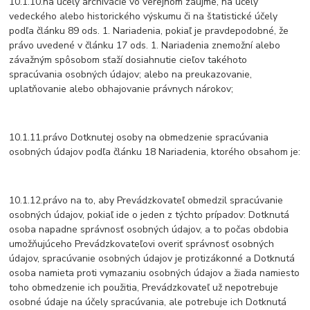
10.1.10.na účely archivácie vo verejnom záujme, na účely
vedeckého alebo historického výskumu či na štatistické účely
podľa článku 89 ods. 1. Nariadenia, pokiaľ je pravdepodobné, že
právo uvedené v článku 17 ods. 1. Nariadenia znemožní alebo
závažným spôsobom sťaží dosiahnutie cieľov takéhoto
spracúvania osobných údajov; alebo na preukazovanie,
uplatňovanie alebo obhajovanie právnych nárokov;
10.1.11.právo Dotknutej osoby na obmedzenie spracúvania
osobných údajov podľa článku 18 Nariadenia, ktorého obsahom je:
10.1.12.právo na to, aby Prevádzkovateľ obmedzil spracúvanie
osobných údajov, pokiaľ ide o jeden z týchto prípadov: Dotknutá
osoba napadne správnosť osobných údajov, a to počas obdobia
umožňujúceho Prevádzkovateľovi overiť správnosť osobných
údajov, spracúvanie osobných údajov je protizákonné a Dotknutá
osoba namieta proti vymazaniu osobných údajov a žiada namiesto
toho obmedzenie ich použitia, Prevádzkovateľ už nepotrebuje
osobné údaje na účely spracúvania, ale potrebuje ich Dotknutá