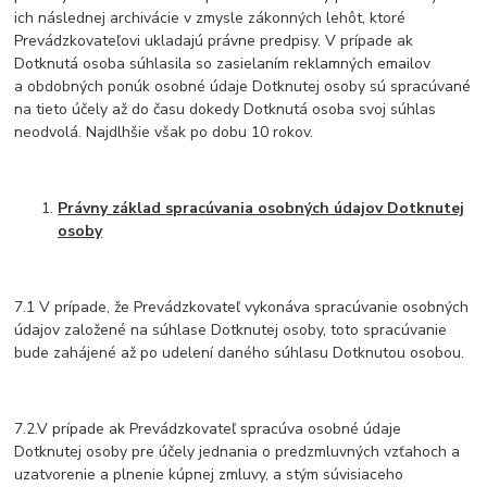
ich následnej archivácie v zmysle zákonných lehôt, ktoré
Prevádzkovateľovi ukladajú právne predpisy. V prípade ak
Dotknutá osoba súhlasila so zasielaním reklamných emailov
a obdobných ponúk osobné údaje Dotknutej osoby sú spracúvané
na tieto účely až do času dokedy Dotknutá osoba svoj súhlas
neodvolá. Najdlhšie však po dobu 10 rokov.
Právny základ spracúvania osobných údajov Dotknutej
osoby
7.1 V prípade, že Prevádzkovateľ vykonáva spracúvanie osobných
údajov založené na súhlase Dotknutej osoby, toto spracúvanie
bude zahájené až po udelení daného súhlasu Dotknutou osobou.
7.2.V prípade ak Prevádzkovateľ spracúva osobné údaje
Dotknutej osoby pre účely jednania o predzmluvných vzťahoch a
uzatvorenie a plnenie kúpnej zmluvy, a stým súvisiaceho