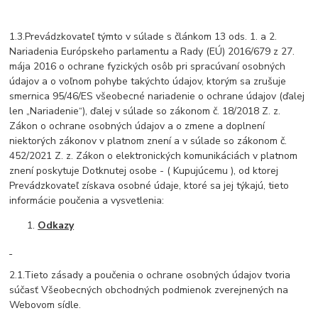
1.3.Prevádzkovateľ týmto v súlade s článkom 13 ods. 1. a 2.
Nariadenia Európskeho parlamentu a Rady (EÚ) 2016/679 z 27.
mája 2016 o ochrane fyzických osôb pri spracúvaní osobných
údajov a o voľnom pohybe takýchto údajov, ktorým sa zrušuje
smernica 95/46/ES všeobecné nariadenie o ochrane údajov (ďalej
len „Nariadenie“), ďalej v súlade so zákonom č. 18/2018 Z. z.
Zákon o ochrane osobných údajov a o zmene a doplnení
niektorých zákonov v platnom znení a v súlade so zákonom č.
452/2021 Z. z. Zákon o elektronických komunikáciách v platnom
znení poskytuje Dotknutej osobe - ( Kupujúcemu ), od ktorej
Prevádzkovateľ získava osobné údaje, ktoré sa jej týkajú, tieto
informácie poučenia a vysvetlenia:
Odkazy
2.1.Tieto zásady a poučenia o ochrane osobných údajov tvoria
súčasť Všeobecných obchodných podmienok zverejnených na
Webovom sídle.