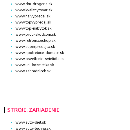
www.dm-drogeria.sk
www.kvalitnytovar.sk
www.najvypredaj.sk
www.topvypredaj.sk
www.top-nabytok.sk
www.proti-skodcom.sk
www.retromaxishop.sk
www.superpredajca.sk
www.spotrebice-domace.sk
www.osvetlenie-svietidla.eu
www.uni-kozmetika.sk
www.zahradnicek.sk
STROJE, ZARIADENIE
www.auto-diel.sk
www.auto-techna.sk