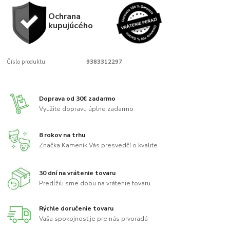
Ochrana
kupujúcého
Číslo produktu:
9383312297
Doprava od 30€ zadarmo
Využite dopravu úplne zadarmo
8 rokov na trhu
Značka Kameník Vás presvedčí o kvalite
30 dní na vrátenie tovaru
Predĺžili sme dobu na vrátenie tovaru
Rýchle doručenie tovaru
Vaša spokojnosť je pre nás prvoradá