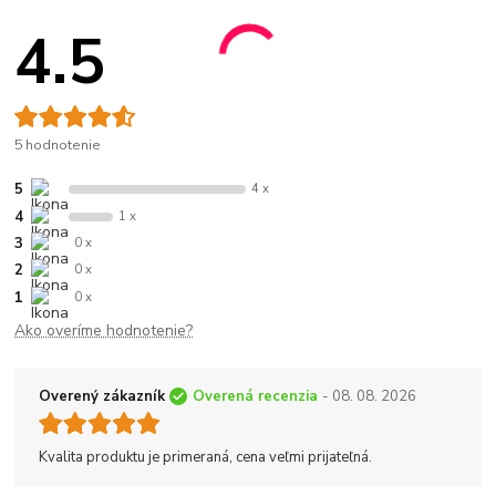
4.5
5 hodnotenie
5
4 x
4
1 x
3
0 x
2
0 x
1
0 x
Ako overíme hodnotenie?
Overený zákazník
Overená recenzia
- 08. 08. 2026
Kvalita produktu je primeraná, cena veľmi prijateľná.