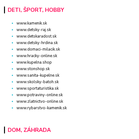
DETI, ŠPORT, HOBBY
www.kamenik.sk
www.detsky-raj.sk
www.detskaradost.sk
www.detsky-hrdina.sk
www.domaci-milacik.sk
www.hracky-online.sk
www.kupelna.shop
www.stonshop.sk
www.sanita-kupelne.sk
www.skolsky-batoh.sk
www.sportaturistika.sk
www.potraviny-online.sk
www.zlatnictvo-online.sk
www.rybarstvo-kamenik.sk
DOM, ZÁHRADA