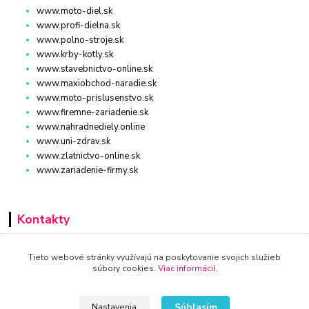
www.moto-diel.sk
www.profi-dielna.sk
www.polno-stroje.sk
www.krby-kotly.sk
www.stavebnictvo-online.sk
www.maxiobchod-naradie.sk
www.moto-prislusenstvo.sk
www.firemne-zariadenie.sk
www.nahradnediely.online
www.uni-zdrav.sk
www.zlatnictvo-online.sk
www.zariadenie-firmy.sk
Kontakty
+421 940 949 000
Tieto webové stránky využívajú na poskytovanie svojich služieb
súbory cookies.
Viac informácií
.
info@kamenik.sk
Súhlasím
Nastavenia