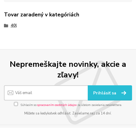
Tovar zaradený v kategóriách
40l
Nepremeškajte novinky, akcie a
zľavy!
Prihlásiť sa
Súhlasím so
spracovaním osobných údajov
za účelom zasielania newslettera.
Môžete sa kedykoľvek odhlásiť. Zasielame raz za 14 dní.