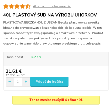
Ako ma hodnotia zákazníci
40L PLASTOVÝ SUD NA VÝROBU UHORKOV
PLASTIKOWA BECZKA 40 L Z USZAMIBeczka plastikowaz zakrętką
idealna do przygotowania kiszonektakich jak: kapusta, ogórki. W ten
sposób zaopatrzysz swojąspiżarnię o smakowite przetwory. Produkt
został zaopatrzonyw pokrywkę, która po zakręceniu zapewnia
odpowiednie warunkido prawidłowego przebiegu pro...
celý popis
Dostupnosť
3-7 dní
21,61 €
17,57 €
bez DPH
Pridať do košíka
Tento mesiac zakúpili 4 zákazníci.