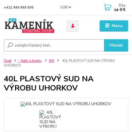
0
ks
EUR
+421 940 949 000
za
0 €
Menu
Hľadať
Úvod
- Sudy a barely
40l
40L PLASTOVÝ SUD NA VÝROBU
UHORKOV
40L PLASTOVÝ SUD NA
VÝROBU UHORKOV