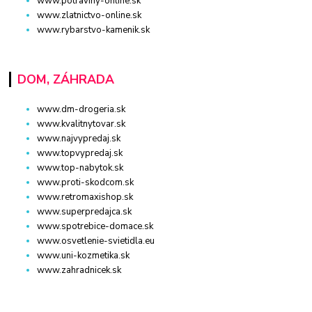
www.potraviny-online.sk
www.zlatnictvo-online.sk
www.rybarstvo-kamenik.sk
DOM, ZÁHRADA
www.dm-drogeria.sk
www.kvalitnytovar.sk
www.najvypredaj.sk
www.topvypredaj.sk
www.top-nabytok.sk
www.proti-skodcom.sk
www.retromaxishop.sk
www.superpredajca.sk
www.spotrebice-domace.sk
www.osvetlenie-svietidla.eu
www.uni-kozmetika.sk
www.zahradnicek.sk