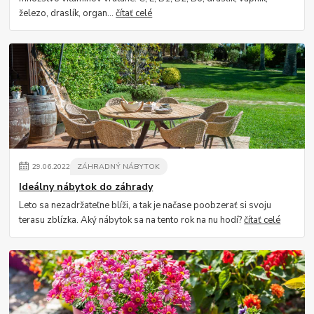
železo, draslík, organ...
čítať celé
29
.
06
.
2022
ZÁHRADNÝ NÁBYTOK
Ideálny nábytok do záhrady
Leto sa nezadržateľne blíži, a tak je načase poobzerať si svoju
terasu zblízka. Aký nábytok sa na tento rok na nu hodí?
čítať celé