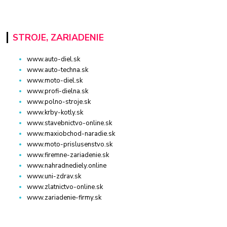
STROJE, ZARIADENIE
www.auto-diel.sk
www.auto-techna.sk
www.moto-diel.sk
www.profi-dielna.sk
www.polno-stroje.sk
www.krby-kotly.sk
www.stavebnictvo-online.sk
www.maxiobchod-naradie.sk
www.moto-prislusenstvo.sk
www.firemne-zariadenie.sk
www.nahradnediely.online
www.uni-zdrav.sk
www.zlatnictvo-online.sk
www.zariadenie-firmy.sk