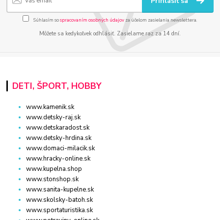
Prihlásiť sa
Súhlasím so
spracovaním osobných údajov
za účelom zasielania newslettera.
Môžete sa kedykoľvek odhlásiť. Zasielame raz za 14 dní.
DETI, ŠPORT, HOBBY
www.kamenik.sk
www.detsky-raj.sk
www.detskaradost.sk
www.detsky-hrdina.sk
www.domaci-milacik.sk
www.hracky-online.sk
www.kupelna.shop
www.stonshop.sk
www.sanita-kupelne.sk
www.skolsky-batoh.sk
www.sportaturistika.sk