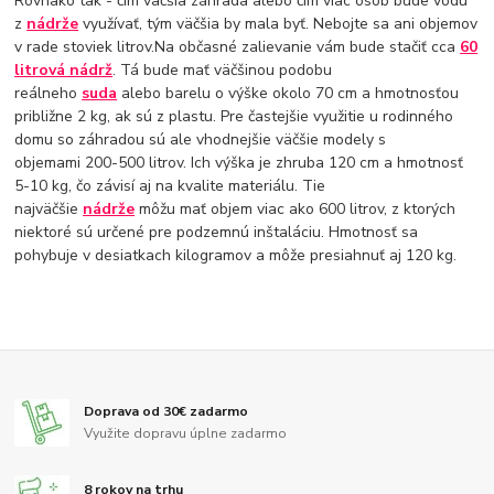
Rovnako tak - čím väčšia záhrada alebo čím viac osôb bude vodu
z
nádrže
využívať, tým väčšia by mala byť. Nebojte sa ani objemov
v rade stoviek litrov.Na občasné zalievanie vám bude stačiť cca
60
litrová nádrž
. Tá bude mať väčšinou podobu
reálneho
suda
alebo barelu o výške okolo 70 cm a hmotnosťou
približne 2 kg, ak sú z plastu. Pre častejšie využitie u rodinného
domu so záhradou sú ale vhodnejšie väčšie modely s
objemami 200-500 litrov. Ich výška je zhruba 120 cm a hmotnosť
5-10 kg, čo závisí aj na kvalite materiálu. Tie
najväčšie
nádrže
môžu mať objem viac ako 600 litrov, z ktorých
niektoré sú určené pre podzemnú inštaláciu. Hmotnosť sa
pohybuje v desiatkach kilogramov a môže presiahnuť aj 120 kg.
Doprava od 30€ zadarmo
Využite dopravu úplne zadarmo
8 rokov na trhu