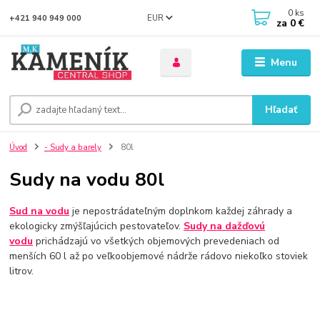
0
ks
EUR
+421 940 949 000
za
0 €
Menu
Hľadať
Úvod
- Sudy a barely
80l
Sudy na vodu 80l
Sud na vodu
je nepostrádateľným doplnkom každej záhrady a
ekologicky zmýšľajúcich pestovateľov.
Sudy na dažďovú
vodu
prichádzajú vo všetkých objemových prevedeniach od
menších 60 l až po veľkoobjemové nádrže rádovo niekoľko stoviek
litrov.