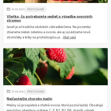
29
.
06
.
2022
PESTOVANIE
Všetko, čo potrebujete vedieť o výsadbe ovocných
stromov
Jeseň je už tradične obdobím záhradkárčenia. Na pozemku
zbierame nielen zeleninu a ovocie, ale aj vysádzame nové
stromčeky a kríky na prichádzajúcu ja...
čítať celé
29
.
06
.
2022
PESTOVANIE
Najčastejšie choroby malín
Maliny sú prospešné a chutné ovocie, ktoré pozná každý. Obsahujú
množstvo vitamínov vrátane: C, E, B1, B2, B6, draslík, vápnik,