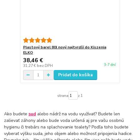
Plastový barel 80l nový najtvrdší do Kiszenia
ELKO
38,46 €
3-7 dní
31,27 €
bez DPH
Pridať do košíka
strana
z 1
Ako budete
sud
alebo nádrž na vodu využívať? Budete len
zalievať záhony alebo bude voda určená aj pre vašu osobnú
hygienu či trebárs na splachovanie toalety? Podľa toho budete
vyberať výšku suda, jeho objem alebo možnosť pripojenia hadice.