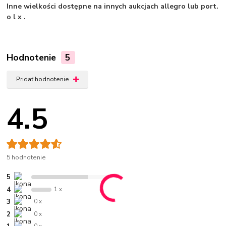
Inne wielkości dostępne na innych aukcjach allegro lub port.
o l x .
Hodnotenie
5
Pridať hodnotenie
4.5
5 hodnotenie
5
4 x
4
1 x
3
0 x
2
0 x