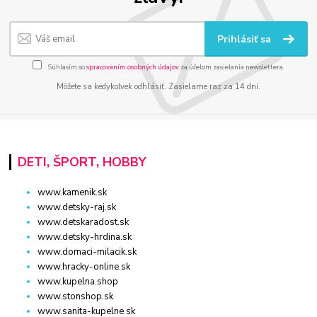
Prihlásiť sa
Súhlasím so
spracovaním osobných údajov
za účelom zasielania newslettera.
Môžete sa kedykoľvek odhlásiť. Zasielame raz za 14 dní.
DETI, ŠPORT, HOBBY
www.kamenik.sk
www.detsky-raj.sk
www.detskaradost.sk
www.detsky-hrdina.sk
www.domaci-milacik.sk
www.hracky-online.sk
www.kupelna.shop
www.stonshop.sk
www.sanita-kupelne.sk