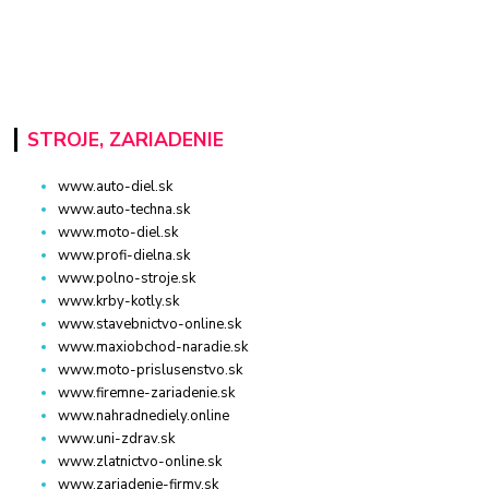
STROJE, ZARIADENIE
www.auto-diel.sk
www.auto-techna.sk
www.moto-diel.sk
www.profi-dielna.sk
www.polno-stroje.sk
www.krby-kotly.sk
www.stavebnictvo-online.sk
www.maxiobchod-naradie.sk
www.moto-prislusenstvo.sk
www.firemne-zariadenie.sk
www.nahradnediely.online
www.uni-zdrav.sk
www.zlatnictvo-online.sk
www.zariadenie-firmy.sk