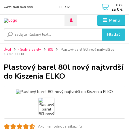
0
ks
EUR
+421 940 949 000
za
0 €
Menu
Hľadať
Úvod
- Sudy a barely
80l
Plastový barel 80l nový najtvrdší do
Kiszenia ELKO
Plastový barel 80l nový najtvrdší
do Kiszenia ELKO
Ako ma hodnotia zákazníci