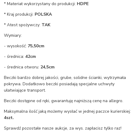
* Materiał wykorzystany do produkcji:
HDPE
* Kraj produkcji:
POLSKA
* Atest spożywczy:
TAK
Wymiary:
- wysokość:
75,50cm
- średnica:
42cm
- średnica otworu:
24,5cm
Beczki bardzo dobrej jakości, grube, solidne ścianki, wytrzymała
pokrywa. Dodatkowo beczki posiadają specjalne uchwyty
ułatwiające transport.
Beczki dostępne od ręki, gwarantuję najniższą cenę na allegro.
Maksymalna ilość jaką możemy wysłać w jednej paczce kurierskiej:
4szt.
Sprawdź pozostałe nasze aukcje, za wys. zapłacisz tylko raz!