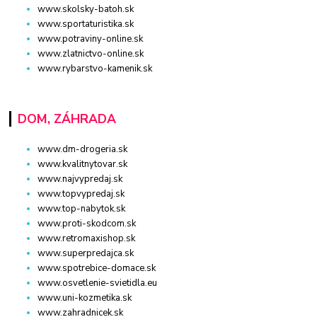
www.skolsky-batoh.sk
www.sportaturistika.sk
www.potraviny-online.sk
www.zlatnictvo-online.sk
www.rybarstvo-kamenik.sk
DOM, ZÁHRADA
www.dm-drogeria.sk
www.kvalitnytovar.sk
www.najvypredaj.sk
www.topvypredaj.sk
www.top-nabytok.sk
www.proti-skodcom.sk
www.retromaxishop.sk
www.superpredajca.sk
www.spotrebice-domace.sk
www.osvetlenie-svietidla.eu
www.uni-kozmetika.sk
www.zahradnicek.sk