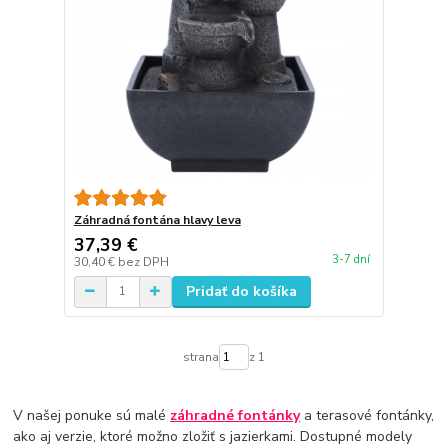
Záhradná fontána hlavy leva
37,39 €
3-7 dní
30,40 €
bez DPH
Pridať do košíka
strana
z 1
V našej ponuke sú malé
záhradné fontánky
a terasové fontánky,
ako aj verzie, ktoré možno zložiť s jazierkami. Dostupné modely