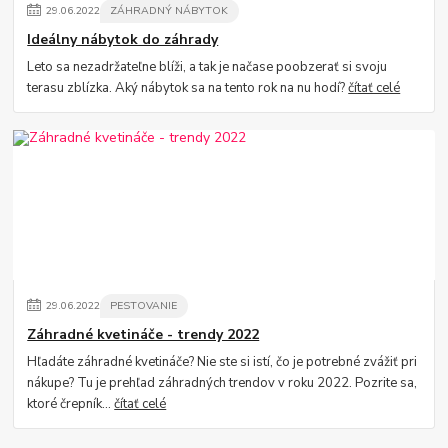
29
.
06
.
2022
ZÁHRADNÝ NÁBYTOK
Ideálny nábytok do záhrady
Leto sa nezadržateľne blíži, a tak je načase poobzerať si svoju
terasu zblízka. Aký nábytok sa na tento rok na nu hodí?
čítať celé
29
.
06
.
2022
PESTOVANIE
Záhradné kvetináče - trendy 2022
Hľadáte záhradné kvetináče? Nie ste si istí, čo je potrebné zvážiť pri
nákupe? Tu je prehľad záhradných trendov v roku 2022. Pozrite sa,
ktoré črepník...
čítať celé