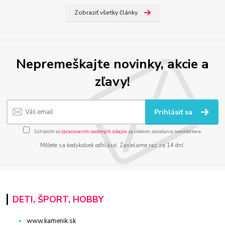
Zobraziť všetky články
Nepremeškajte novinky, akcie a
zľavy!
Prihlásiť sa
Súhlasím so
spracovaním osobných údajov
za účelom zasielania newslettera.
Môžete sa kedykoľvek odhlásiť. Zasielame raz za 14 dní.
DETI, ŠPORT, HOBBY
www.kamenik.sk