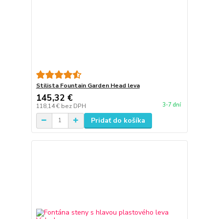
Stilista Fountain Garden Head leva
145,32 €
3-7 dní
118,14 €
bez DPH
Pridať do košíka