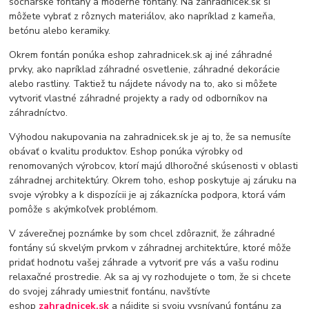
sochárske fontány a moderné fontány. Na zahradnicek.sk si
môžete vybrať z rôznych materiálov, ako napríklad z kameňa,
betónu alebo keramiky.
Okrem fontán ponúka eshop zahradnicek.sk aj iné záhradné
prvky, ako napríklad záhradné osvetlenie, záhradné dekorácie
alebo rastliny. Taktiež tu nájdete návody na to, ako si môžete
vytvoriť vlastné záhradné projekty a rady od odborníkov na
záhradníctvo.
Výhodou nakupovania na zahradnicek.sk je aj to, že sa nemusíte
obávať o kvalitu produktov. Eshop ponúka výrobky od
renomovaných výrobcov, ktorí majú dlhoročné skúsenosti v oblasti
záhradnej architektúry. Okrem toho, eshop poskytuje aj záruku na
svoje výrobky a k dispozícii je aj zákaznícka podpora, ktorá vám
pomôže s akýmkoľvek problémom.
V záverečnej poznámke by som chcel zdôrazniť, že záhradné
fontány sú skvelým prvkom v záhradnej architektúre, ktoré môže
pridať hodnotu vašej záhrade a vytvoriť pre vás a vašu rodinu
relaxačné prostredie. Ak sa aj vy rozhodujete o tom, že si chcete
do svojej záhrady umiestniť fontánu, navštívte
eshop
zahradnicek.sk
a nájdite si svoju vysnívanú fontánu za