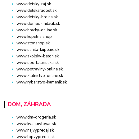
www.detsky-raj.sk
www.detskaradost.sk
www.detsky-hrdina.sk
www.domaci-milacik.sk
www.hracky-online.sk
www.kupelna.shop
www.stonshop.sk
www.sanita-kupelne.sk
www.skolsky-batoh.sk
www.sportaturistika.sk
www.potraviny-online.sk
www.zlatnictvo-online.sk
www.rybarstvo-kamenik.sk
DOM, ZÁHRADA
www.dm-drogeria.sk
www.kvalitnytovar.sk
www.najvypredaj.sk
www.topvypredaj.sk