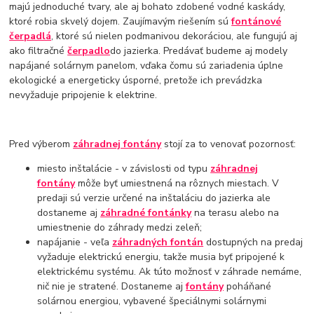
majú jednoduché tvary, ale aj bohato zdobené vodné kaskády,
ktoré robia skvelý dojem. Zaujímavým riešením sú
fontánové
čerpadlá
, ktoré sú nielen podmanivou dekoráciou, ale fungujú aj
ako filtračné
čerpadlo
do jazierka. Predávať budeme aj modely
napájané solárnym panelom, vďaka čomu sú zariadenia úplne
ekologické a energeticky úsporné, pretože ich prevádzka
nevyžaduje pripojenie k elektrine.
Pred výberom
záhradnej fontány
stojí za to venovať pozornosť:
miesto inštalácie - v závislosti od typu
záhradnej
fontány
môže byť umiestnená na rôznych miestach. V
predaji sú verzie určené na inštaláciu do jazierka ale
dostaneme aj
záhradné fontánky
na terasu alebo na
umiestnenie do záhrady medzi zeleň;
napájanie - veľa
záhradných fontán
dostupných na predaj
vyžaduje elektrickú energiu, takže musia byť pripojené k
elektrickému systému. Ak túto možnosť v záhrade nemáme,
nič nie je stratené. Dostaneme aj
fontány
poháňané
solárnou energiou, vybavené špeciálnymi solárnymi