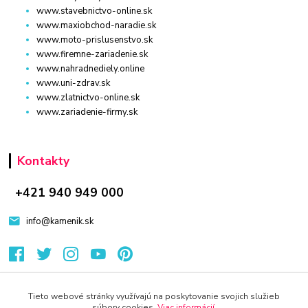
www.stavebnictvo-online.sk
www.maxiobchod-naradie.sk
www.moto-prislusenstvo.sk
www.firemne-zariadenie.sk
www.nahradnediely.online
www.uni-zdrav.sk
www.zlatnictvo-online.sk
www.zariadenie-firmy.sk
Kontakty
+421 940 949 000
info@kamenik.sk
Tieto webové stránky využívajú na poskytovanie svojich služieb
súbory cookies.
Viac informácií
.