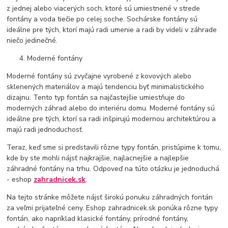
z jednej alebo viacerých soch, ktoré sú umiestnené v strede
fontány a voda tiečie po celej soche. Sochárske fontány sú
ideálne pre tých, ktorí majú radi umenie a radi by videli v záhrade
niečo jedinečné.
Moderné fontány
Moderné fontány sú zvyčajne vyrobené z kovových alebo
sklenených materiálov a majú tendenciu byť minimalistického
dizajnu. Tento typ fontán sa najčastejšie umiestňuje do
moderných záhrad alebo do interiéru domu. Moderné fontány sú
ideálne pre tých, ktorí sa radi inšpirujú modernou architektúrou a
majú radi jednoduchosť.
Teraz, keď sme si predstavili rôzne typy fontán, pristúpime k tomu,
kde by ste mohli nájsť najkrajšie, najlacnejšie a najlepšie
záhradné fontány na trhu. Odpoveď na túto otázku je jednoduchá
- eshop
zahradnicek.sk
.
Na tejto stránke môžete nájsť širokú ponuku záhradných fontán
za veľmi prijateľné ceny. Eshop zahradnicek.sk ponúka rôzne typy
fontán, ako napríklad klasické fontány, prírodné fontány,