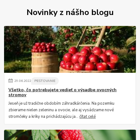
Novinky z nášho blogu
29
.
06
.
2022
PESTOVANIE
Všetko, čo potrebujete vedieť o výsadbe ovocných
stromov
Jeseň je už tradične obdobím záhradkárčenia. Na pozemku
zbierame nielen zeleninu a ovocie, ale aj vysádzame nové
stromčeky a kríky na prichádzajúcu ja...
čítať celé