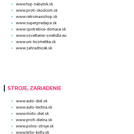
www.top-nabytok.sk
www.proti-skodcom.sk
www.retromaxishop.sk
www.superpredajca.sk
www.spotrebice-domace.sk
www.osvetlenie-svietidla.eu
www.uni-kozmetika.sk
www.zahradnicek.sk
STROJE, ZARIADENIE
www.auto-diel.sk
www.auto-techna.sk
www.moto-diel.sk
www.profi-dielna.sk
www.polno-stroje.sk
www.krby-kotly.sk