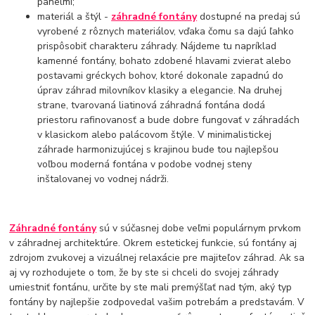
panelmi;
materiál a štýl -
záhradné fontány
dostupné na predaj sú
vyrobené z rôznych materiálov, vďaka čomu sa dajú ľahko
prispôsobiť charakteru záhrady. Nájdeme tu napríklad
kamenné fontány, bohato zdobené hlavami zvierat alebo
postavami gréckych bohov, ktoré dokonale zapadnú do
úprav záhrad milovníkov klasiky a elegancie. Na druhej
strane, tvarovaná liatinová záhradná fontána dodá
priestoru rafinovanosť a bude dobre fungovať v záhradách
v klasickom alebo palácovom štýle. V minimalistickej
záhrade harmonizujúcej s krajinou bude tou najlepšou
voľbou moderná fontána v podobe vodnej steny
inštalovanej vo vodnej nádrži.
Záhradné fontány
sú v súčasnej dobe veľmi populárnym prvkom
v záhradnej architektúre. Okrem estetickej funkcie, sú fontány aj
zdrojom zvukovej a vizuálnej relaxácie pre majiteľov záhrad. Ak sa
aj vy rozhodujete o tom, že by ste si chceli do svojej záhrady
umiestniť fontánu, určite by ste mali premýšľať nad tým, aký typ
fontány by najlepšie zodpovedal vašim potrebám a predstavám. V