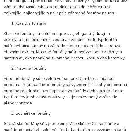
tomto blogu sa preto budeme venovať rôznym typom fontán a tiež
vám predstavíme eshop zahradnicek.sk, kde môžete nájsť
najkrajšie, najlacnejšie a najlepšie záhradné fontány na trhu.
Klasické fontány
Klasické fontány sú obľúbené pre svoj elegantný dizajn a
dokonalú harmóniu medzi vodou a svetlom. Tento typ fontán
môže byť umiestnený na záhrade alebo na dvore, kde sa stáva
hlavným prvkom. Klasické fontány môžu byť vyrobené z rôznych
materiálov, ako napríklad z kameňa, betónu, kovu alebo keramiky.
Prírodné fontány
Prírodné fontány sú skvelou voľbou pre tých, ktorí majú radi
prírodu a jej krásu. Tieto fontány sú vytvorené tak, aby pripomínali
prírodné prostredie, ako napríklad vodopády alebo jazerá. Tento
typ fontány je obzvlášť efektívny, ak je umiestnený v záhrade
alebo v prírode.
Sochárske fontány
Sochárske fontány sú výsledkom práce skúsených sochárov a
majú tendenciu byť ozdobné. Tento typ fontán sa zvyčajne skladá