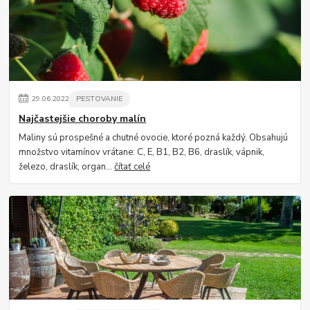
29
.
06
.
2022
PESTOVANIE
Najčastejšie choroby malín
Maliny sú prospešné a chutné ovocie, ktoré pozná každý. Obsahujú
množstvo vitamínov vrátane: C, E, B1, B2, B6, draslík, vápnik,
železo, draslík, organ...
čítať celé