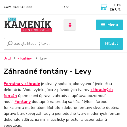
0
ks
EUR
+421 940 949 000
za
0 €
Menu
Hľadať
Úvod
- Fontány
Levy
Záhradné fontány - Levy
Fontána v záhrade
je skvelý spôsob, ako vytvoriť jedinečnú
dekoráciu. Voda vytekajúca z pôvodných tvarov
záhradných
fontán
úplne mení úpravu záhrady a upútava pozornosť
hostí.
Fontány
dostupné na predaj sa líšia štýlom, farbou,
funkciami a materiálom. Bohato zdobené fontány skvele doplnia
úpravu barokovej záhrady a jednoduché tvary moderných fontán
dokonale zdôraznia minimalistický priestor a usporiadanú
vegetáciu.