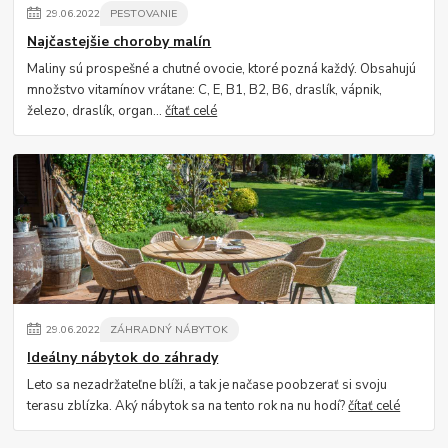
29
.
06
.
2022
PESTOVANIE
Najčastejšie choroby malín
Maliny sú prospešné a chutné ovocie, ktoré pozná každý. Obsahujú
množstvo vitamínov vrátane: C, E, B1, B2, B6, draslík, vápnik,
železo, draslík, organ...
čítať celé
29
.
06
.
2022
ZÁHRADNÝ NÁBYTOK
Ideálny nábytok do záhrady
Leto sa nezadržateľne blíži, a tak je načase poobzerať si svoju
terasu zblízka. Aký nábytok sa na tento rok na nu hodí?
čítať celé