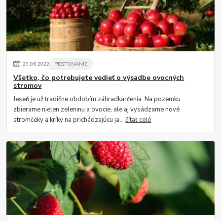
29
.
06
.
2022
PESTOVANIE
Všetko, čo potrebujete vedieť o výsadbe ovocných
stromov
Jeseň je už tradične obdobím záhradkárčenia. Na pozemku
zbierame nielen zeleninu a ovocie, ale aj vysádzame nové
stromčeky a kríky na prichádzajúcu ja...
čítať celé