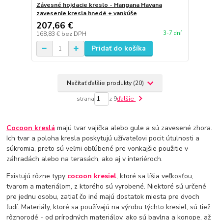
Závesné hojdacie kreslo - Hangana Havana
zavesenie kresla hnedé + vankúše
207,66 €
3-7 dní
168,83 €
bez DPH
Pridať do košíka
Načítať ďalšie produkty (20)
strana
z 9
ďalšie
Cocoon kreslá
majú tvar vajíčka alebo gule a sú zavesené zhora.
Ich tvar a poloha kresla poskytujú užívateľovi pocit útulnosti a
súkromia, preto sú veľmi obľúbené pre vonkajšie použitie v
záhradách alebo na terasách, ako aj v interiéroch.
Existujú rôzne typy
cocoon kresiel
, ktoré sa líšia veľkosťou,
tvarom a materiálom, z ktorého sú vyrobené. Niektoré sú určené
pre jednu osobu, zatiaľ čo iné majú dostatok miesta pre dvoch
ľudí. Materiály, ktoré sa používajú na výrobu týchto kresiel, sú tiež
rôznorodé - od prírodných materiálov, ako sú bavlna a konope, až