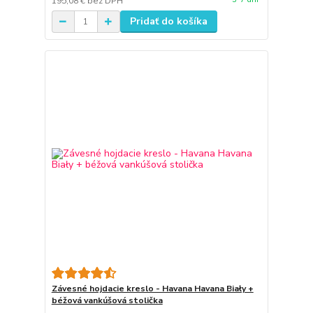
195,08 €
bez DPH
Pridať do košíka
Závesné hojdacie kreslo - Havana Havana Biały +
béžová vankúšová stolička