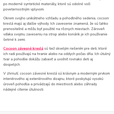
po moderné syntetické materiály, ktoré sú odolné voči
poveternostným vplyvom.
Okrem svojho unikátneho vzhľadu a pohodlného sedenia, cocoon
kreslá majú aj ďalšie výhody. Ich zavesenie znamená, že sú ľahko
prenositeľné a môžu byť použité na rôznych miestach. Zároveň
vďaka svojmu zaveseniu na strop alebo konárik je ich používanie
šetrné k zemi.
Cocoon závesné kreslá
sú tiež skvelým riešením pre deti, ktoré
ich radi používajú na hranie alebo na oddych počas dňa. Ich útulný
tvar a pohodlie dokážu zabaviť a uvoľniť rovnako deti aj
dospelých.
V zhrnutí, cocoon závesné kreslá sú krásnym a moderným prvkom
interiérového aj exteriérového dizajnu, ktoré poskytujú vysokú
úroveň pohodlia a privádzajú do miestnosti alebo záhrady
nádejné cítenie útulnosti.