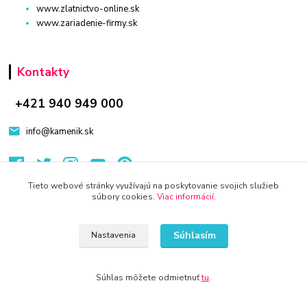
www.zlatnictvo-online.sk
www.zariadenie-firmy.sk
Kontakty
+421 940 949 000
info@kamenik.sk
Tieto webové stránky využívajú na poskytovanie svojich služieb
súbory cookies.
Viac informácií
.
© 2024 Všetky práva vyhradené KAMENIK.SK
Súhlasím
Nastavenia
Vytvorené na
Eshop-rychlo.sk
Súhlas môžete odmietnuť
tu
.