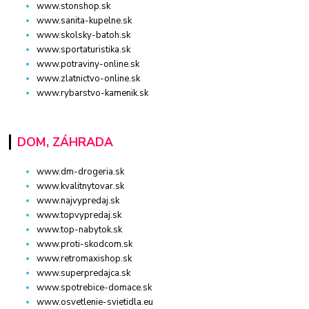
www.stonshop.sk
www.sanita-kupelne.sk
www.skolsky-batoh.sk
www.sportaturistika.sk
www.potraviny-online.sk
www.zlatnictvo-online.sk
www.rybarstvo-kamenik.sk
DOM, ZÁHRADA
www.dm-drogeria.sk
www.kvalitnytovar.sk
www.najvypredaj.sk
www.topvypredaj.sk
www.top-nabytok.sk
www.proti-skodcom.sk
www.retromaxishop.sk
www.superpredajca.sk
www.spotrebice-domace.sk
www.osvetlenie-svietidla.eu