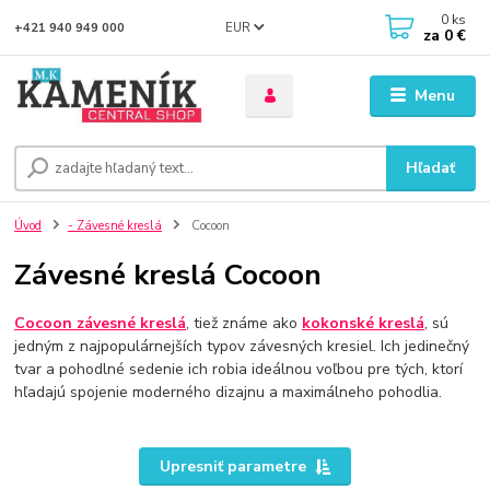
0
ks
EUR
+421 940 949 000
za
0 €
Menu
Hľadať
Úvod
- Závesné kreslá
Cocoon
Závesné kreslá Cocoon
Cocoon závesné kreslá
, tiež známe ako
kokonské kreslá
, sú
jedným z najpopulárnejších typov závesných kresiel. Ich jedinečný
tvar a pohodlné sedenie ich robia ideálnou voľbou pre tých, ktorí
hľadajú spojenie moderného dizajnu a maximálneho pohodlia.
Upresniť parametre