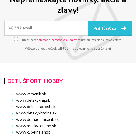
zľavy!
Prihlásiť sa
Súhlasím so
spracovaním osobných údajov
za účelom zasielania newslettera.
Môžete sa kedykoľvek odhlásiť. Zasielame raz za 14 dní.
DETI, ŠPORT, HOBBY
www.kamenik.sk
www.detsky-raj.sk
www.detskaradost.sk
www.detsky-hrdina.sk
www.domaci-milacik.sk
www.hracky-online.sk
www.kupelna.shop