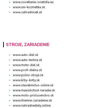
www.osvetlenie-svietidla.eu
www.uni-kozmetika.sk
www.zahradnicek.sk
STROJE, ZARIADENIE
www.auto-diel.sk
www.auto-techna.sk
www.moto-diel.sk
www.profi-dielna.sk
www.polno-stroje.sk
www.krby-kotly.sk
www.stavebnictvo-online.sk
www.maxiobchod-naradie.sk
www.moto-prislusenstvo.sk
www.firemne-zariadenie.sk
www.nahradnediely.online