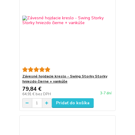
Závesné hojdacie kreslo - Swing Storky Storky
hniezdo čierne + vankúše
79,84 €
3-7 dní
64,91 €
bez DPH
Pridať do košíka