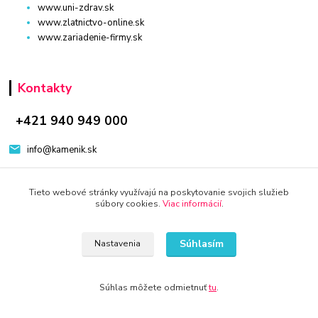
www.uni-zdrav.sk
www.zlatnictvo-online.sk
www.zariadenie-firmy.sk
Kontakty
+421 940 949 000
info@kamenik.sk
Tieto webové stránky využívajú na poskytovanie svojich služieb
súbory cookies.
Viac informácií
.
Súhlasím
Nastavenia
© 2024 Všetky práva vyhradené KAMENIK.SK
Vytvorené na
Eshop-rychlo.sk
Súhlas môžete odmietnuť
tu
.