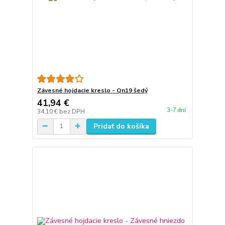
Závesné hojdacie kreslo - Qn19 šedý
41,94 €
3-7 dní
34,10 €
bez DPH
Pridať do košíka