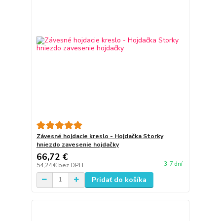
Závesné hojdacie kreslo - Hojdačka Storky
hniezdo zavesenie hojdačky
66,72 €
3-7 dní
54,24 €
bez DPH
Pridať do košíka