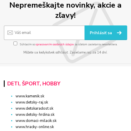
Nepremeškajte novinky, akcie a
zľavy!
Prihlásiť sa
Súhlasím so
spracovaním osobných údajov
za účelom zasielania newslettera.
Môžete sa kedykoľvek odhlásiť. Zasielame raz za 14 dní.
DETI, ŠPORT, HOBBY
www.kamenik.sk
www.detsky-raj.sk
www.detskaradost.sk
www.detsky-hrdina.sk
www.domaci-milacik.sk
www.hracky-online.sk