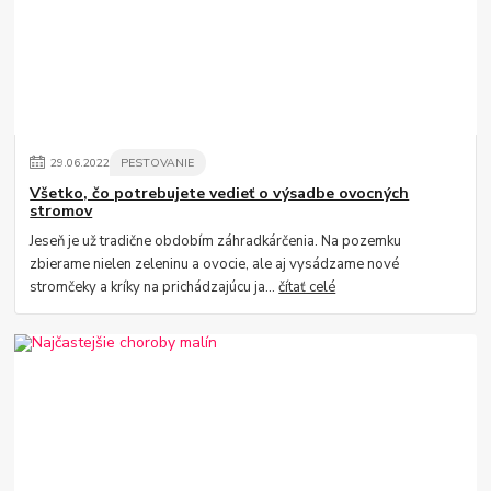
29
.
06
.
2022
PESTOVANIE
Všetko, čo potrebujete vedieť o výsadbe ovocných
stromov
Jeseň je už tradične obdobím záhradkárčenia. Na pozemku
zbierame nielen zeleninu a ovocie, ale aj vysádzame nové
stromčeky a kríky na prichádzajúcu ja...
čítať celé