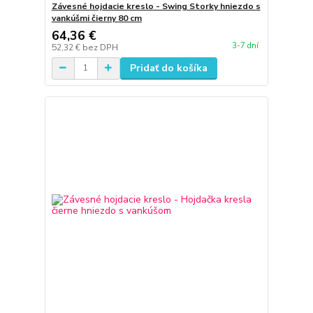
Závesné hojdacie kreslo - Swing Storky hniezdo s
vankúšmi čierny 80 cm
64,36 €
3-7 dní
52,32 €
bez DPH
Pridať do košíka