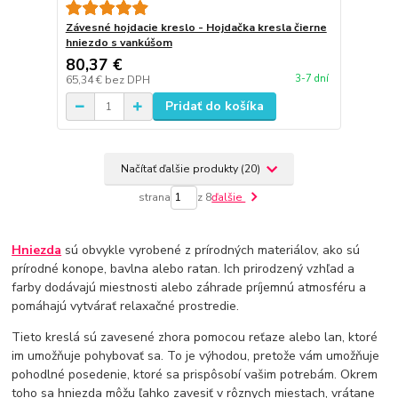
Závesné hojdacie kreslo - Hojdačka kresla čierne
hniezdo s vankúšom
80,37 €
3-7 dní
65,34 €
bez DPH
Pridať do košíka
Načítať ďalšie produkty (20)
strana
z 8
ďalšie
Hniezda
sú obvykle vyrobené z prírodných materiálov, ako sú
prírodné konope, bavlna alebo ratan. Ich prirodzený vzhľad a
farby dodávajú miestnosti alebo záhrade príjemnú atmosféru a
pomáhajú vytvárať relaxačné prostredie.
Tieto kreslá sú zavesené zhora pomocou reťaze alebo lan, ktoré
im umožňuje pohybovať sa. To je výhodou, pretože vám umožňuje
pohodlné posedenie, ktoré sa prispôsobí vašim potrebám. Okrem
toho sa hniezda môžu ľahko zavesiť v rôznych miestach, vrátane