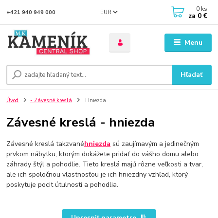
0
ks
EUR
+421 940 949 000
za
0 €
Menu
Hľadať
Úvod
- Závesné kreslá
Hniezda
Závesné kreslá - hniezda
Závesné kreslá takzvané
hniezda
sú zaujímavým a jedinečným
prvkom nábytku, ktorým dokážete pridať do vášho domu alebo
záhrady štýl a pohodlie. Tieto kreslá majú rôzne veľkosti a tvar,
ale ich spoločnou vlastnosťou je ich hniezdny vzhľad, ktorý
poskytuje pocit útulnosti a pohodlia.
Upresniť parametre