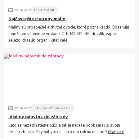
29
.
06
.
2022
PESTOVANIE
Najčastejšie choroby malín
Maliny sú prospešné a chutné ovocie, ktoré pozná každý. Obsahujú
množstvo vitamínov vrátane: C, E, B1, B2, B6, draslík, vápnik,
železo, draslík, organ...
čítať celé
29
.
06
.
2022
ZÁHRADNÝ NÁBYTOK
Ideálny nábytok do záhrady
Leto sa nezadržateľne blíži, a tak je načase poobzerať si svoju
terasu zblízka. Aký nábytok sa na tento rok na nu hodí?
čítať celé