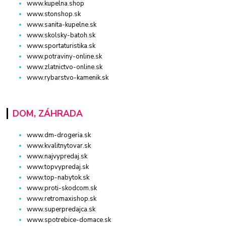
www.kupelna.shop
www.stonshop.sk
www.sanita-kupelne.sk
www.skolsky-batoh.sk
www.sportaturistika.sk
www.potraviny-online.sk
www.zlatnictvo-online.sk
www.rybarstvo-kamenik.sk
DOM, ZÁHRADA
www.dm-drogeria.sk
www.kvalitnytovar.sk
www.najvypredaj.sk
www.topvypredaj.sk
www.top-nabytok.sk
www.proti-skodcom.sk
www.retromaxishop.sk
www.superpredajca.sk
www.spotrebice-domace.sk