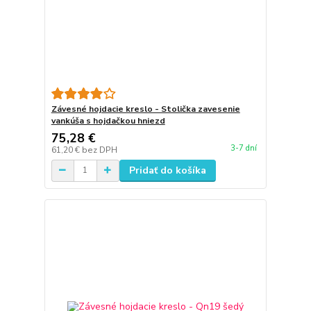
Závesné hojdacie kreslo - Stolička zavesenie
vankúša s hojdačkou hniezd
75,28 €
3-7 dní
61,20 €
bez DPH
Pridať do košíka