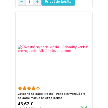
Pridať do košíka
Závesné hojdacie kreslo - Pohodlný vankúš pre
hojdacie mäkké hniezdo pekné
43,62 €
3-7 dní
35,46 €
bez DPH