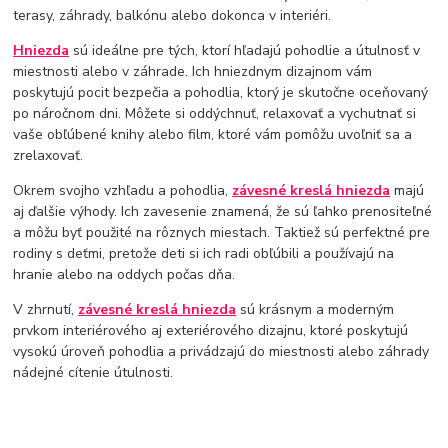
terasy, záhrady, balkónu alebo dokonca v interiéri.
Hniezda
sú ideálne pre tých, ktorí hľadajú pohodlie a útulnosť v
miestnosti alebo v záhrade. Ich hniezdnym dizajnom vám
poskytujú pocit bezpečia a pohodlia, ktorý je skutočne oceňovaný
po náročnom dni. Môžete si oddýchnuť, relaxovať a vychutnať si
vaše obľúbené knihy alebo film, ktoré vám pomôžu uvoľniť sa a
zrelaxovať.
Okrem svojho vzhľadu a pohodlia,
závesné kreslá hniezda
majú
aj ďalšie výhody. Ich zavesenie znamená, že sú ľahko prenositeľné
a môžu byť použité na rôznych miestach. Taktiež sú perfektné pre
rodiny s deťmi, pretože deti si ich radi obľúbili a používajú na
hranie alebo na oddych počas dňa.
V zhrnutí,
závesné kreslá hniezda
sú krásnym a moderným
prvkom interiérového aj exteriérového dizajnu, ktoré poskytujú
vysokú úroveň pohodlia a privádzajú do miestnosti alebo záhrady
nádejné cítenie útulnosti.