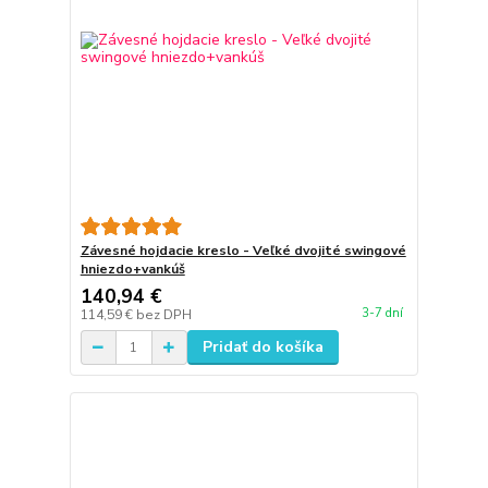
Závesné hojdacie kreslo - Veľké dvojité swingové
hniezdo+vankúš
140,94 €
3-7 dní
114,59 €
bez DPH
Pridať do košíka