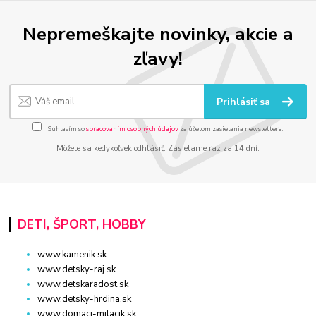
Nepremeškajte novinky, akcie a
zľavy!
Prihlásiť sa
Súhlasím so
spracovaním osobných údajov
za účelom zasielania newslettera.
Môžete sa kedykoľvek odhlásiť. Zasielame raz za 14 dní.
DETI, ŠPORT, HOBBY
www.kamenik.sk
www.detsky-raj.sk
www.detskaradost.sk
www.detsky-hrdina.sk
www.domaci-milacik.sk