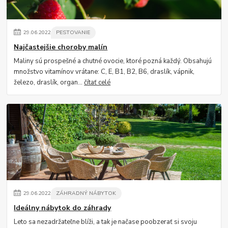
29
.
06
.
2022
PESTOVANIE
Najčastejšie choroby malín
Maliny sú prospešné a chutné ovocie, ktoré pozná každý. Obsahujú
množstvo vitamínov vrátane: C, E, B1, B2, B6, draslík, vápnik,
železo, draslík, organ...
čítať celé
29
.
06
.
2022
ZÁHRADNÝ NÁBYTOK
Ideálny nábytok do záhrady
Leto sa nezadržateľne blíži, a tak je načase poobzerať si svoju