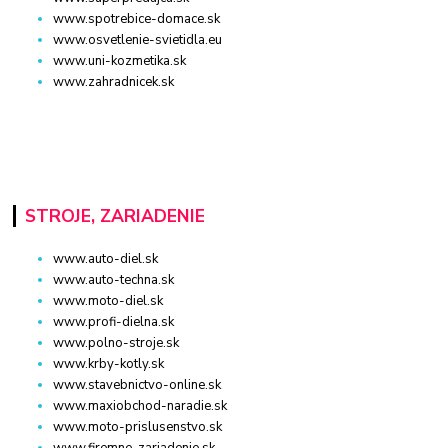
www.spotrebice-domace.sk
www.osvetlenie-svietidla.eu
www.uni-kozmetika.sk
www.zahradnicek.sk
STROJE, ZARIADENIE
www.auto-diel.sk
www.auto-techna.sk
www.moto-diel.sk
www.profi-dielna.sk
www.polno-stroje.sk
www.krby-kotly.sk
www.stavebnictvo-online.sk
www.maxiobchod-naradie.sk
www.moto-prislusenstvo.sk