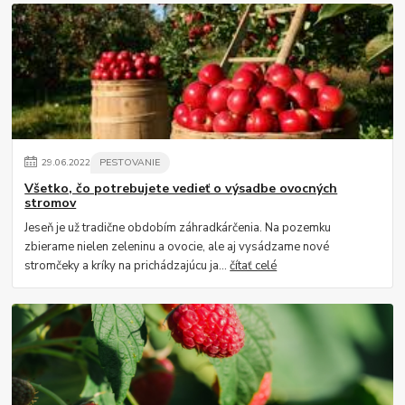
29
.
06
.
2022
PESTOVANIE
Všetko, čo potrebujete vedieť o výsadbe ovocných
stromov
Jeseň je už tradične obdobím záhradkárčenia. Na pozemku
zbierame nielen zeleninu a ovocie, ale aj vysádzame nové
stromčeky a kríky na prichádzajúcu ja...
čítať celé