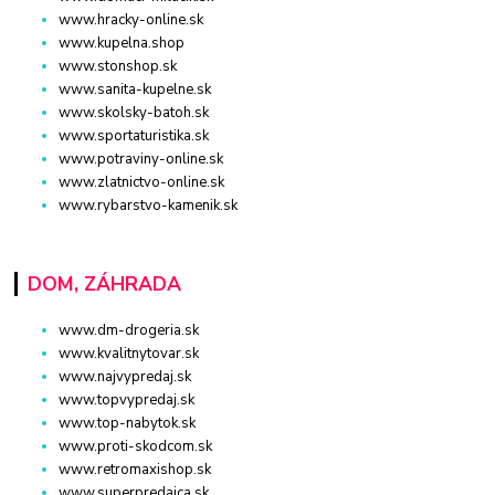
www.hracky-online.sk
www.kupelna.shop
www.stonshop.sk
www.sanita-kupelne.sk
www.skolsky-batoh.sk
www.sportaturistika.sk
www.potraviny-online.sk
www.zlatnictvo-online.sk
www.rybarstvo-kamenik.sk
DOM, ZÁHRADA
www.dm-drogeria.sk
www.kvalitnytovar.sk
www.najvypredaj.sk
www.topvypredaj.sk
www.top-nabytok.sk
www.proti-skodcom.sk
www.retromaxishop.sk
www.superpredajca.sk