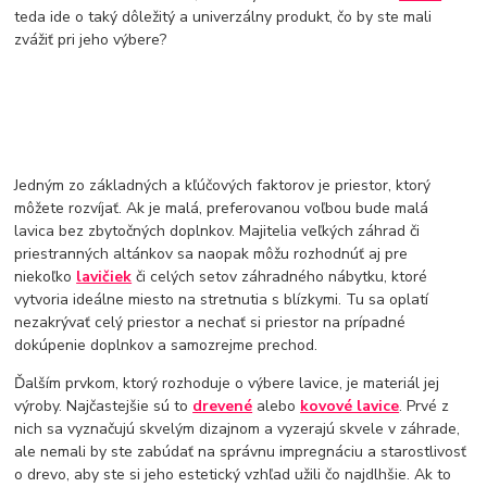
teda ide o taký dôležitý a univerzálny produkt, čo by ste mali
zvážiť pri jeho výbere?
Jedným zo základných a kľúčových faktorov je priestor, ktorý
môžete rozvíjať. Ak je malá, preferovanou voľbou bude malá
lavica bez zbytočných doplnkov. Majitelia veľkých záhrad či
priestranných altánkov sa naopak môžu rozhodnúť aj pre
niekoľko
lavičiek
či celých setov záhradného nábytku, ktoré
vytvoria ideálne miesto na stretnutia s blízkymi. Tu sa oplatí
nezakrývať celý priestor a nechať si priestor na prípadné
dokúpenie doplnkov a samozrejme prechod.
Ďalším prvkom, ktorý rozhoduje o výbere lavice, je materiál jej
výroby. Najčastejšie sú to
drevené
alebo
kovové lavice
. Prvé z
nich sa vyznačujú skvelým dizajnom a vyzerajú skvele v záhrade,
ale nemali by ste zabúdať na správnu impregnáciu a starostlivosť
o drevo, aby ste si jeho estetický vzhľad užili čo najdlhšie. Ak to