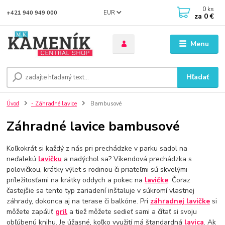
0
ks
EUR
+421 940 949 000
za
0 €
Menu
Hľadať
Úvod
- Záhradné lavice
Bambusové
Záhradné lavice bambusové
Koľkokrát si každý z nás pri prechádzke v parku sadol na
neďalekú
lavičku
a nadýchol sa? Víkendová prechádzka s
polovičkou, krátky výlet s rodinou či priateľmi sú skvelými
príležitosťami na krátky oddych a pokec na
lavičke
. Čoraz
častejšie sa tento typ zariadení inštaluje v súkromí vlastnej
záhrady, dokonca aj na terase či balkóne. Pri
záhradnej lavičke
si
môžete zapáliť
gril
a tiež môžete sedieť sami a čítať si svoju
obľúbenú knihu. Je úžasné, koľko využití má štandardná
lavica
. Ak