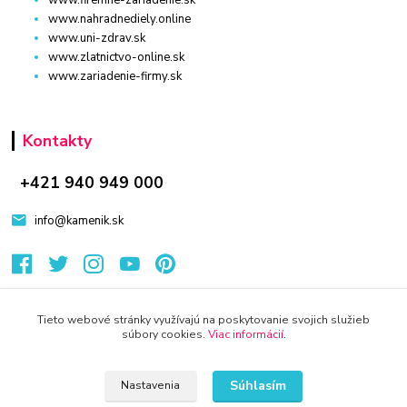
www.firemne-zariadenie.sk
www.nahradnediely.online
www.uni-zdrav.sk
www.zlatnictvo-online.sk
www.zariadenie-firmy.sk
Kontakty
+421 940 949 000
info@kamenik.sk
Tieto webové stránky využívajú na poskytovanie svojich služieb
súbory cookies.
Viac informácií
.
© 2024 Všetky práva vyhradené KAMENIK.SK
Vytvorené na
Eshop-rychlo.sk
Súhlasím
Nastavenia