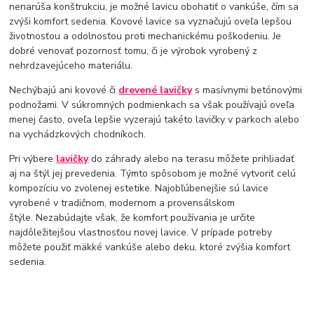
nenarúša konštrukciu, je možné lavicu obohatiť o vankúše, čím sa
zvýši komfort sedenia. Kovové lavice sa vyznačujú oveľa lepšou
životnosťou a odolnosťou proti mechanickému poškodeniu. Je
dobré venovať pozornosť tomu, či je výrobok vyrobený z
nehrdzavejúceho materiálu.
Nechýbajú ani kovové či
drevené lavičky
s masívnymi betónovými
podnožami. V súkromných podmienkach sa však používajú oveľa
menej často, oveľa lepšie vyzerajú takéto lavičky v parkoch alebo
na vychádzkových chodníkoch.
Pri výbere
lavičky
do záhrady alebo na terasu môžete prihliadať
aj na štýl jej prevedenia. Týmto spôsobom je možné vytvoriť celú
kompozíciu vo zvolenej estetike. Najobľúbenejšie sú lavice
vyrobené v tradičnom, modernom a provensálskom
štýle. Nezabúdajte však, že komfort používania je určite
najdôležitejšou vlastnosťou novej lavice. V prípade potreby
môžete použiť mäkké vankúše alebo deku, ktoré zvýšia komfort
sedenia.