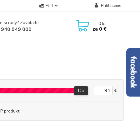
Prihlásenie
EUR
e si rady? Zavolajte.
0
ks
za
0 €
 940 949 000
Do
€
P produkt