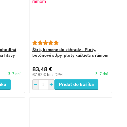
Pohodlná
Štrk, kamene do záhrady - Ploty,
a hlavy,
betónové stĺpy, ploty kaštieľa s rámom
83,48 €
3-7 dní
3-7 dní
67,87 €
bez DPH
íka
Pridať do košíka