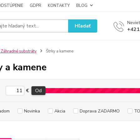
ODSTÚPENIE
GDPR
KONTAKTY
BLOG
Neviet
Hľadať
+421
 Záhradné substráty
Štrky a kamene
y a kamene
€
Od
adom
Novinka
Akcia
Doprava ZADARMO
TO