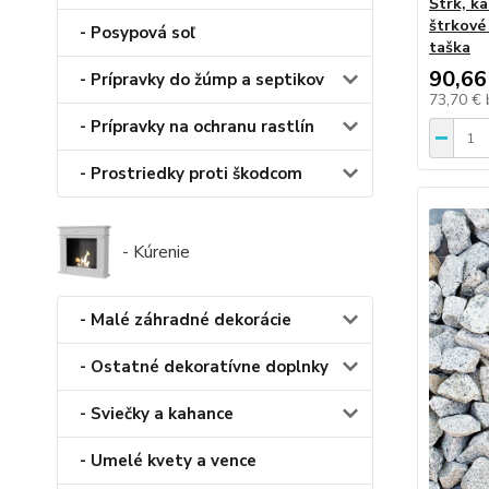
Štrk, k
štrkové
- Posypová soľ
taška
90,66
- Prípravky do žúmp a septikov
73,70 €
- Prípravky na ochranu rastlín
- Prostriedky proti škodcom
- Kúrenie
- Malé záhradné dekorácie
- Ostatné dekoratívne doplnky
- Sviečky a kahance
- Umelé kvety a vence