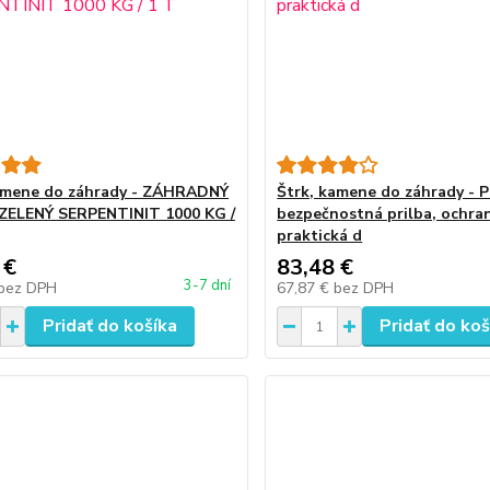
amene do záhrady - ZÁHRADNÝ
Štrk, kamene do záhrady - 
ZELENÝ SERPENTINIT 1000 KG /
bezpečnostná prilba, ochran
praktická d
 €
83,48 €
3-7 dní
bez DPH
67,87 €
bez DPH
Pridať do košíka
Pridať do koš