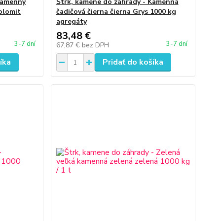
Kamenný
Štrk, kamene do záhrady - Kamenná
olomit
čadičová čierna čierna Grys 1000 kg
agregáty
83,48 €
3-7 dní
3-7 dní
67,87 €
bez DPH
íka
Pridať do košíka