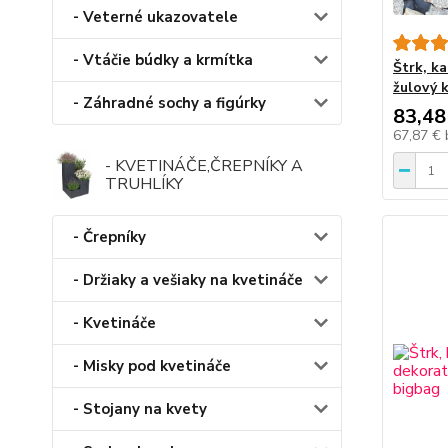
- Veterné ukazovatele
- Vtáčie búdky a krmítka
Štrk, k
žulový 
- Záhradné sochy a figúrky
83,48
67,87 €
- KVETINÁČE,ČREPNÍKY A
TRUHLÍKY
- Črepníky
- Držiaky a vešiaky na kvetináče
- Kvetináče
- Misky pod kvetináče
- Stojany na kvety