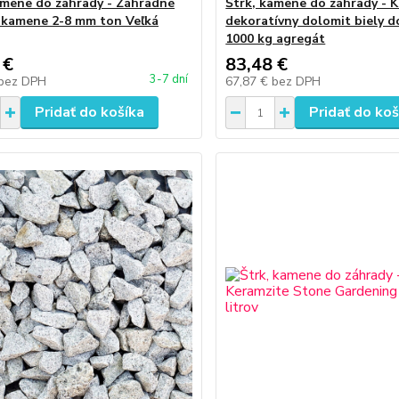
amene do záhrady - Záhradné
Štrk, kamene do záhrady - 
 kamene 2-8 mm ton Veľká
dekoratívny dolomit biely d
1000 kg agregát
 €
83,48 €
3-7 dní
bez DPH
67,87 €
bez DPH
Pridať do košíka
Pridať do koš