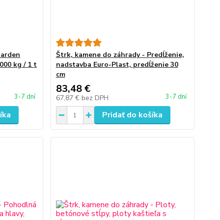
Garden
Štrk, kamene do záhrady - Predĺženie,
00 kg / 1 t
nadstavba Euro-Plast, predĺženie 30
cm
83,48 €
3-7 dní
3-7 dní
67,87 €
bez DPH
íka
Pridať do košíka