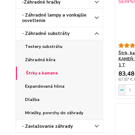
-Záhradné hračky
- Záhradné lampy a vonkajšie
osvetlenie
- Záhradné substráty
Testery substrátu
Štrk, k
KAMEŇ 
Záhradná kôra
1 T
83,48
Štrky a kamene
67,87 €
Expandovaná hlina
Dlažba
Mriežky, povrchy do záhrady
- Zavlažovanie záhrady