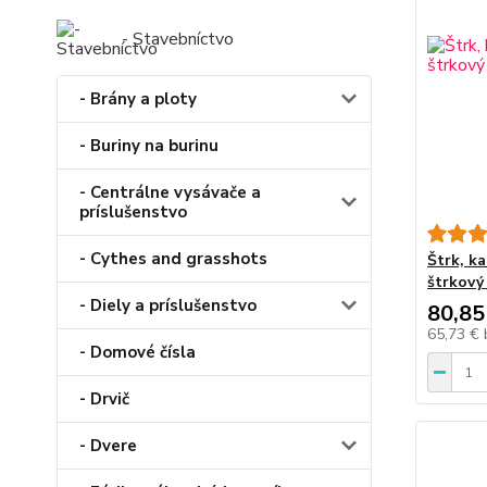
- Stavebníctvo
- Brány a ploty
- Buriny na burinu
- Centrálne vysávače a
príslušenstvo
- Cythes and grasshots
Štrk, k
štrkový
- Diely a príslušenstvo
80,85
65,73 €
- Domové čísla
- Drvič
- Dvere