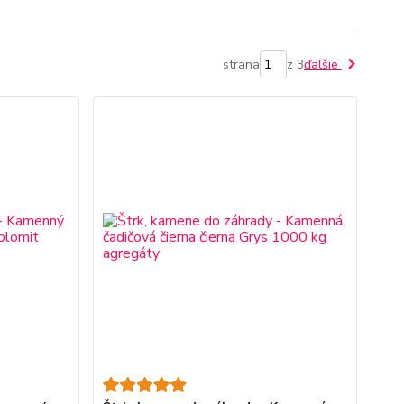
strana
z 3
ďalšie