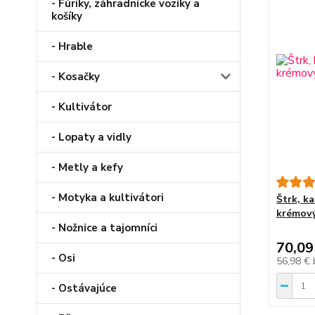
- Fúriky, záhradnícke vozíky a
košíky
- Hrable
- Kosačky
- Kultivátor
- Lopaty a vidly
- Metly a kefy
- Motyka a kultivátori
Štrk, k
krémový
- Nožnice a tajomníci
70,09
- Osi
56,98 €
- Ostávajúce