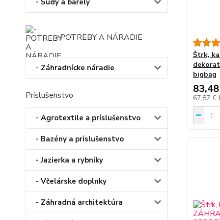
- Sudy a barely
- POTREBY A NÁRADIE
Štrk, k
dekorat
- Záhradnícke náradie
bigbag
83,48
Príslušenstvo
67,87 €
- Agrotextile a príslušenstvo
- Bazény a príslušenstvo
- Jazierka a rybníky
- Včelárske doplnky
- Záhradná architektúra