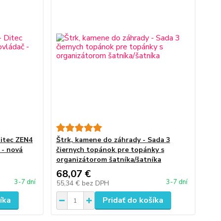
Ditec ZEN4
Štrk, kamene do záhrady - Sada 3
 - nová
čiernych topánok pre topánky s
organizátorom šatníka/šatníka
68,07 €
3-7 dní
3-7 dní
55,34 €
bez DPH
íka
Pridať do košíka