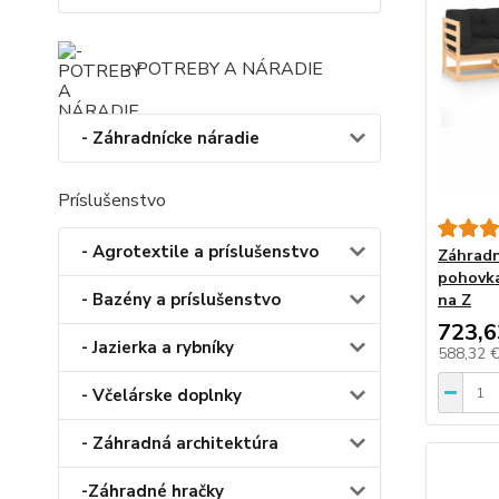
- POTREBY A NÁRADIE
- Záhradnícke náradie
Príslušenstvo
- Agrotextile a príslušenstvo
Záhradn
pohovka
- Bazény a príslušenstvo
na Z
723,6
- Jazierka a rybníky
588,32 
- Včelárske doplnky
- Záhradná architektúra
-Záhradné hračky