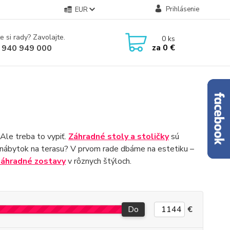
Prihlásenie
EUR
e si rady? Zavolajte.
0
ks
za
0 €
 940 949 000
Ale treba to vypiť.
Záhradné stoly a stoličky
sú
ť nábytok na terasu? V prvom rade dbáme na estetiku –
záhradné zostavy
v rôznych štýloch.
Do
€