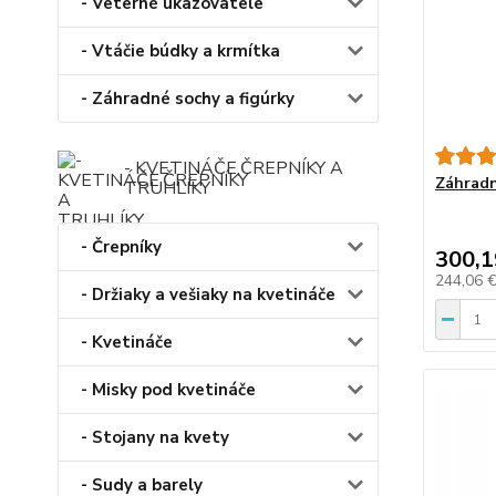
- Veterné ukazovatele
- Vtáčie búdky a krmítka
- Záhradné sochy a figúrky
- KVETINÁČE,ČREPNÍKY A
Záhradn
TRUHLÍKY
- Črepníky
300,1
244,06 
- Držiaky a vešiaky na kvetináče
- Kvetináče
- Misky pod kvetináče
- Stojany na kvety
- Sudy a barely