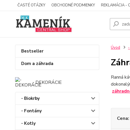
ČASTÉ OTÁZKY
OBCHODNÉ PODMIENKY
REKLAMÁCIA - 
Úvod
-
Bestseller
Záhr
Dom a záhrada
Ranná káv
- DEKORÁCIE
dokonalým
záhradn
- Biokrby
- Fontány
Cena:
- Kotly