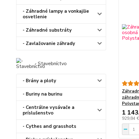
- Záhradné lampy a vonkajšie
osvetlenie
- Záhradné substráty
- Zavlažovanie záhrady
- Stavebníctvo
- Brány a ploty
Záhradn
- Buriny na burinu
záhradn
Polysta
- Centrálne vysávače a
1 143
príslušenstvo
929,84 
- Cythes and grasshots