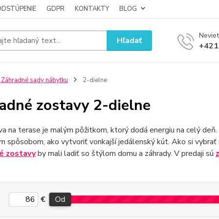
ODSTÚPENIE
GDPR
KONTAKTY
BLOG
Neviet
Hľadať
+421
 Záhradné sady nábytku
2-dielne
adné zostavy 2-dielne
a na terase je malým pôžitkom, ktorý dodá energiu na celý deň. 
 spôsobom, ako vytvoriť vonkajší jedálenský kút. Ako si vybra
é zostavy
by mali ladiť so štýlom domu a záhrady. V predaji sú
€
Od