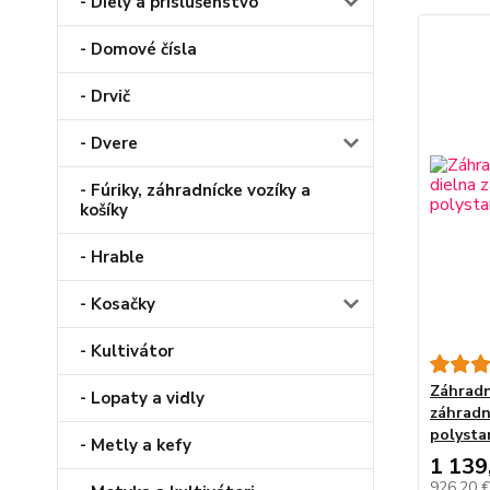
- Diely a príslušenstvo
- Domové čísla
- Drvič
- Dvere
- Fúriky, záhradnícke vozíky a
košíky
- Hrable
- Kosačky
- Kultivátor
Záhradn
- Lopaty a vidly
záhradn
polysta
- Metly a kefy
1 139
926,20 