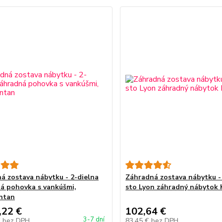
á zostava nábytku - 2-dielna
Záhradná zostava nábytku - 
á pohovka s vankúšmi,
sto Lyon záhradný nábytok 
ntan
,22 €
102,64 €
3-7 dní
€
bez DPH
83,45 €
bez DPH