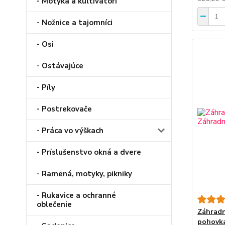
- Motyka a kultivátori
- Nožnice a tajomníci
- Osi
- Ostávajúce
- Píly
- Postrekovače
- Práca vo výškach
- Príslušenstvo okná a dvere
- Ramená, motyky, pikniky
- Rukavice a ochranné
oblečenie
Záhradn
pohovka