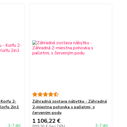
Korfu 2-
Záhradná zostava nábytku - Záhradná
Korfu 2in1
2-miestna pohovka s palletmi, s
červeným podu
1 106,22 €
3-7 dní
3-7 dní
899,36 €
bez DPH