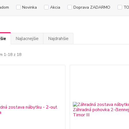
adom
Novinka
Akcia
Doprava ZADARMO
TO
šie
Najlacnejšie
Najdrahšie
m 1-18 z 18