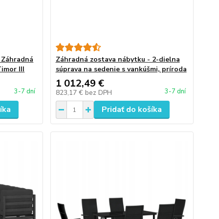
- Záhradná
Záhradná zostava nábytku - 2-dielna
imor III
súprava na sedenie s vankúšmi, príroda
1 012,49 €
3-7 dní
3-7 dní
823,17 €
bez DPH
íka
Pridať do košíka