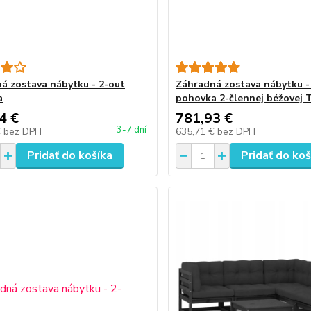
á zostava nábytku - 2-out
Záhradná zostava nábytku 
a
pohovka 2-člennej béžovej T
4 €
781,93 €
3-7 dní
€
bez DPH
635,71 €
bez DPH
Pridať do košíka
Pridať do koš