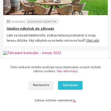
29
.
06
.
2022
ZÁHRADNÝ NÁBYTOK
Ideálny nábytok do záhrady
Leto sa nezadržateľne blíži, a tak je načase poobzerať si svoju
terasu zblízka. Aký nábytok sa na tento rok na nu hodí?
čítať celé
Tieto webové stránky využívajú na poskytovanie svojich služieb
súbory cookies.
Viac informácií
.
Súhlasím
Nastavenia
29
.
06
.
2022
PESTOVANIE
Súhlas môžete odmietnuť
tu
.
Záhradné kvetináče - trendy 2022
Hľadáte záhradné kvetináče? Nie ste si istí, čo je potrebné zvážiť pri