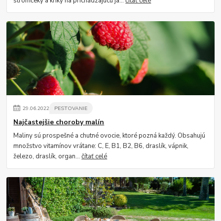
stromčeky a kríky na prichádzajúcu ja...
čítať celé
29
.
06
.
2022
PESTOVANIE
Najčastejšie choroby malín
Maliny sú prospešné a chutné ovocie, ktoré pozná každý. Obsahujú
množstvo vitamínov vrátane: C, E, B1, B2, B6, draslík, vápnik,
železo, draslík, organ...
čítať celé