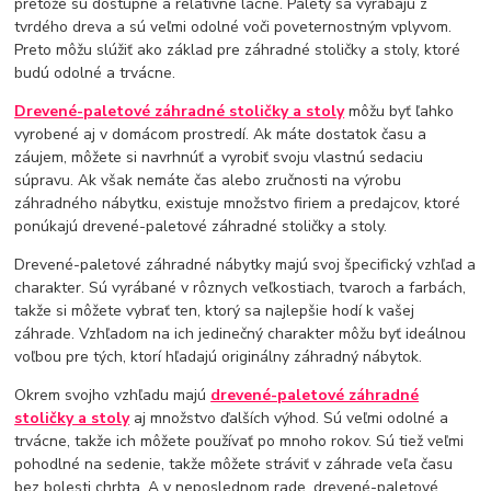
pretože sú dostupné a relatívne lacné. Palety sa vyrábajú z
tvrdého dreva a sú veľmi odolné voči poveternostným vplyvom.
Preto môžu slúžiť ako základ pre záhradné stoličky a stoly, ktoré
budú odolné a trvácne.
Drevené-paletové záhradné stoličky a stoly
môžu byť ľahko
vyrobené aj v domácom prostredí. Ak máte dostatok času a
záujem, môžete si navrhnúť a vyrobiť svoju vlastnú sedaciu
súpravu. Ak však nemáte čas alebo zručnosti na výrobu
záhradného nábytku, existuje množstvo firiem a predajcov, ktoré
ponúkajú drevené-paletové záhradné stoličky a stoly.
Drevené-paletové záhradné nábytky majú svoj špecifický vzhľad a
charakter. Sú vyrábané v rôznych veľkostiach, tvaroch a farbách,
takže si môžete vybrať ten, ktorý sa najlepšie hodí k vašej
záhrade. Vzhľadom na ich jedinečný charakter môžu byť ideálnou
voľbou pre tých, ktorí hľadajú originálny záhradný nábytok.
Okrem svojho vzhľadu majú
drevené-paletové záhradné
stoličky a stoly
aj množstvo ďalších výhod. Sú veľmi odolné a
trvácne, takže ich môžete používať po mnoho rokov. Sú tiež veľmi
pohodlné na sedenie, takže môžete stráviť v záhrade veľa času
bez bolesti chrbta. A v neposlednom rade, drevené-paletové