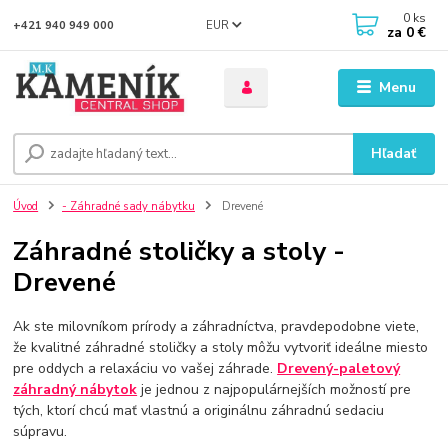
0
ks
EUR
+421 940 949 000
za
0 €
Menu
Hľadať
Úvod
- Záhradné sady nábytku
Drevené
Záhradné stoličky a stoly -
Drevené
Ak ste milovníkom prírody a záhradníctva, pravdepodobne viete,
že kvalitné záhradné stoličky a stoly môžu vytvoriť ideálne miesto
pre oddych a relaxáciu vo vašej záhrade.
Drevený-paletový
záhradný nábytok
je jednou z najpopulárnejších možností pre
tých, ktorí chcú mať vlastnú a originálnu záhradnú sedaciu
súpravu.