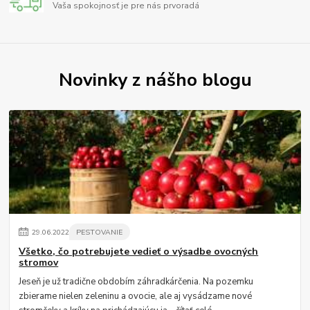
Vaša spokojnosť je pre nás prvoradá
Novinky z nášho blogu
29
.
06
.
2022
PESTOVANIE
Všetko, čo potrebujete vedieť o výsadbe ovocných
stromov
Jeseň je už tradične obdobím záhradkárčenia. Na pozemku
zbierame nielen zeleninu a ovocie, ale aj vysádzame nové