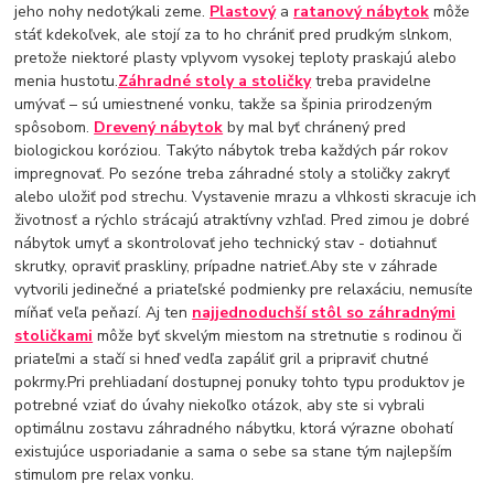
jeho nohy nedotýkali zeme.
Plastový
a
ratanový nábytok
môže
stáť kdekoľvek, ale stojí za to ho chrániť pred prudkým slnkom,
pretože niektoré plasty vplyvom vysokej teploty praskajú alebo
menia hustotu.
Záhradné stoly a stoličky
treba pravidelne
umývať – sú umiestnené vonku, takže sa špinia prirodzeným
spôsobom.
Drevený nábytok
by mal byť chránený pred
biologickou koróziou. Takýto nábytok treba každých pár rokov
impregnovať. Po sezóne treba záhradné stoly a stoličky zakryť
alebo uložiť pod strechu. Vystavenie mrazu a vlhkosti skracuje ich
životnosť a rýchlo strácajú atraktívny vzhľad. Pred zimou je dobré
nábytok umyť a skontrolovať jeho technický stav - dotiahnuť
skrutky, opraviť praskliny, prípadne natrieť.Aby ste v záhrade
vytvorili jedinečné a priateľské podmienky pre relaxáciu, nemusíte
míňať veľa peňazí. Aj ten
najjednoduchší stôl so záhradnými
stoličkami
môže byť skvelým miestom na stretnutie s rodinou či
priateľmi a stačí si hneď vedľa zapáliť gril a pripraviť chutné
pokrmy.Pri prehliadaní dostupnej ponuky tohto typu produktov je
potrebné vziať do úvahy niekoľko otázok, aby ste si vybrali
optimálnu zostavu záhradného nábytku, ktorá výrazne obohatí
existujúce usporiadanie a sama o sebe sa stane tým najlepším
stimulom pre relax vonku.