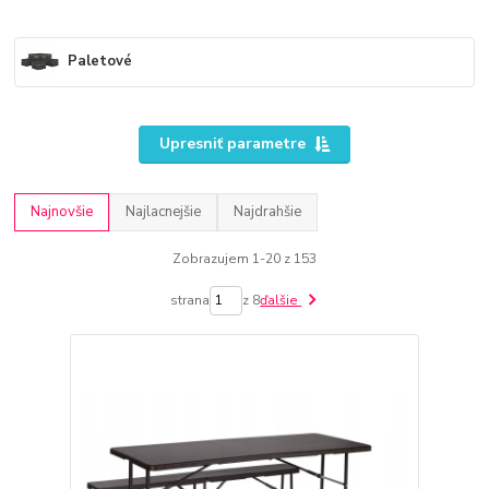
Paletové
Upresniť parametre
Najnovšie
Najlacnejšie
Najdrahšie
Zobrazujem 1-20 z 153
strana
z 8
ďalšie