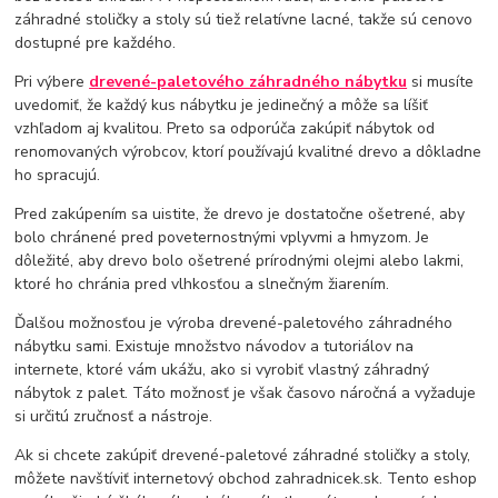
záhradné stoličky a stoly sú tiež relatívne lacné, takže sú cenovo
dostupné pre každého.
Pri výbere
drevené-paletového záhradného nábytku
si musíte
uvedomiť, že každý kus nábytku je jedinečný a môže sa líšiť
vzhľadom aj kvalitou. Preto sa odporúča zakúpiť nábytok od
renomovaných výrobcov, ktorí používajú kvalitné drevo a dôkladne
ho spracujú.
Pred zakúpením sa uistite, že drevo je dostatočne ošetrené, aby
bolo chránené pred poveternostnými vplyvmi a hmyzom. Je
dôležité, aby drevo bolo ošetrené prírodnými olejmi alebo lakmi,
ktoré ho chránia pred vlhkosťou a slnečným žiarením.
Ďalšou možnosťou je výroba drevené-paletového záhradného
nábytku sami. Existuje množstvo návodov a tutoriálov na
internete, ktoré vám ukážu, ako si vyrobiť vlastný záhradný
nábytok z palet. Táto možnosť je však časovo náročná a vyžaduje
si určitú zručnosť a nástroje.
Ak si chcete zakúpiť drevené-paletové záhradné stoličky a stoly,
môžete navštíviť internetový obchod zahradnicek.sk. Tento eshop