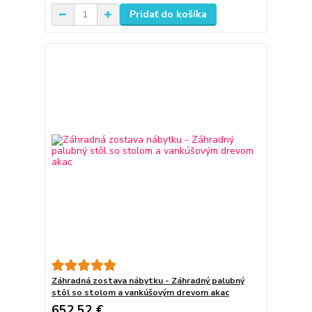
Pridať do košíka
Záhradná zostava nábytku - Záhradný palubný
stôl so stolom a vankúšovým drevom akac
652,52 €