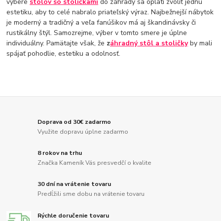
výbere
stolov so stoličkami
do záhrady sa oplatí zvoliť jednu
estetiku, aby to celé nabralo priateľský výraz. Najbežnejší nábytok
je moderný a tradičný a veľa fanúšikov má aj škandinávsky či
rustikálny štýl. Samozrejme, výber v tomto smere je úplne
individuálny. Pamätajte však, že
z
áhradný stôl a stoličky
by mali
spájať pohodlie, estetiku a odolnosť.
Doprava od 30€ zadarmo
Využite dopravu úplne zadarmo
8 rokov na trhu
Značka Kameník Vás presvedčí o kvalite
30 dní na vrátenie tovaru
Predĺžili sme dobu na vrátenie tovaru
Rýchle doručenie tovaru