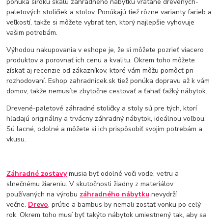
ponúka širokú škálu záhradného nábytku vrátane drevených-
paletových stoličiek a stolov. Ponúkajú tiež rôzne varianty farieb a
veľkostí, takže si môžete vybrať ten, ktorý najlepšie vyhovuje
vašim potrebám.
Výhodou nakupovania v eshope je, že si môžete pozrieť viacero
produktov a porovnať ich cenu a kvalitu. Okrem toho môžete
získať aj recenzie od zákazníkov, ktoré vám môžu pomôcť pri
rozhodovaní. Eshop zahradnicek.sk tiež ponúka dopravu až k vám
domov, takže nemusíte zbytočne cestovať a ťahať ťažký nábytok.
Drevené-paletové záhradné stoličky a stoly sú pre tých, ktorí
hľadajú originálny a trvácny záhradný nábytok, ideálnou voľbou.
Sú lacné, odolné a môžete si ich prispôsobiť svojim potrebám a
vkusu.
Záhradné zostavy
musia byť odolné voči vode, vetru a
slnečnému žiareniu. V skutočnosti žiadny z materiálov
používaných na výrobu
záhradného nábytku
nevydrží
večne.
Drevo
, prútie a bambus by nemali zostať vonku po celý
rok. Okrem toho musí byť takýto nábytok umiestnený tak, aby sa