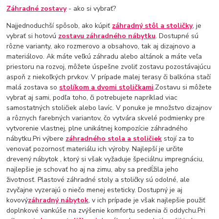
Záhradné zostavy
- ako si vybrať?
Najjednoduchší spôsob, ako kúpiť
záhradný stôl a stoličky
, je
vybrať si hotovú
zostavu záhradného nábytku
. Dostupné sú
rôzne varianty, ako rozmerovo a obsahovo, tak aj dizajnovo a
materiálovo. Ak máte veľkú záhradu alebo altánok a máte veľa
priestoru na rozvoj, môžete úspešne zvoliť zostavu pozostávajúcu
aspoň z niekoľkých prvkov. V prípade malej terasy či balkóna stačí
malá zostava so
stolíkom a dvomi stoličkami
.Zostavu si môžete
vybrať aj sami, podľa toho, či potrebujete napríklad viac
samostatných stoličiek alebo lavíc. V ponuke je množstvo dizajnov
a rôznych farebných variantov, čo vytvára skvelé podmienky pre
vytvorenie vlastnej, plne unikátnej kompozície záhradného
nábytku.Pri výbere
záhradného stola a stoličiek
stojí za to
venovať pozornosť materiálu ich výroby. Najlepší je určite
drevený nábytok , ktorý si však vyžaduje špeciálnu impregnáciu,
najlepšie je schovať ho aj na zimu, aby sa predĺžila jeho
životnosť. Plastové záhradné stoly a stoličky sú odolné, ale
zvyčajne vyzerajú o niečo menej esteticky. Dostupný je aj
kovový
záhradný nábytok
, v ich prípade je však najlepšie použiť
doplnkové vankúše na zvýšenie komfortu sedenia či oddychu.Pri