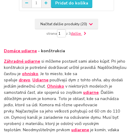
Pridať do košíka
Načítať ďalšie produkty (20)
strana
z 3
ďalšie
Domáce udiarne
- konštrukcia
Záhradné udiarne
si môžeme postaviť sami alebo kúpiť. Pri jeho
konštrukcii je potrebné dodržiavať určité pravidlá. Najdôležitejšou
časťou je
ohnisko
. Je to miesto, kde sa
spaľuje
drevo
.
Udiarne
používajú dym z tohto ohňa, aby dodali
jedlám jedinečnú chuť.
Ohnisko
v niektorých modeloch je
samostatná časť, ale spojená so zvyškom
udiarne
. Ďalším
dôležitým prvkom je komora. Toto je oblasť, kde sa nachádza
jedlo, ktoré sa údi. Komora má rôzne upevňovacie
prvky. Najčastejšie sa jeho veľkosti pohybujú od 60 cm do 110
cm. Dymový kanál je zariadenie na odsávanie dymu. Musí byť
vyrobený z materiálu, ktorý je odolný voči vysokým
teplotám. Neodmysliteľným prvkom
udiarene
je komín, vďaka