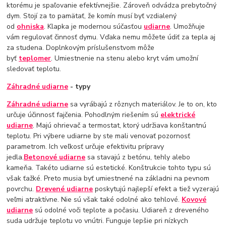
ktorému je spaľovanie efektívnejšie. Zároveň odvádza prebytočný
dym. Stojí za to pamätať, že komín musí byť vzdialený
od
ohniska
. Klapka je modernou súčasťou
udiarne
. Umožňuje
vám regulovať činnosť dymu. Vďaka nemu môžete údiť za tepla aj
za studena. Doplnkovým príslušenstvom môže
byť
teplomer
. Umiestnenie na stenu alebo kryt vám umožní
sledovať teplotu.
Záhradné udiarne
- typy
Záhradné udiarne
sa vyrábajú z rôznych materiálov. Je to on, kto
určuje účinnosť fajčenia. Pohodlným riešením sú
elektrické
udiarne
. Majú ohrievač a termostat, ktorý udržiava konštantnú
teplotu. Pri výbere udiarne by ste mali venovať pozornosť
parametrom. Ich veľkosť určuje efektivitu prípravy
jedla.
Betonové udiarne
sa stavajú z betónu, tehly alebo
kameňa. Takéto udiarne sú estetické. Konštrukcie tohto typu sú
však ťažké. Preto musia byť umiestnené na základni na pevnom
povrchu.
Drevené udiarne
poskytujú najlepší efekt a tiež vyzerajú
veľmi atraktívne. Nie sú však také odolné ako tehlové.
Kovové
udiarne
sú odolné voči teplote a počasiu. Udiareň z dreveného
suda udržuje teplotu vo vnútri. Funguje lepšie pri nízkych