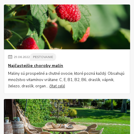
29
.
06
.
2022
PESTOVANIE
Najčastejšie choroby malín
Maliny sú prospešné a chutné ovocie, ktoré pozná každý. Obsahujú
množstvo vitamínov vrátane: C, E, B1, B2, B6, draslík, vápnik,
železo, draslík, organ...
čítať celé