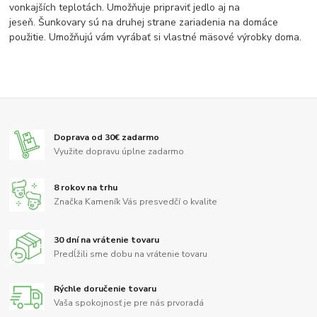
vonkajších teplotách. Umožňuje pripraviť jedlo aj na
jeseň. Šunkovary sú na druhej strane zariadenia na domáce
použitie. Umožňujú vám vyrábať si vlastné mäsové výrobky doma.
Doprava od 30€ zadarmo
Využite dopravu úplne zadarmo
8 rokov na trhu
Značka Kameník Vás presvedčí o kvalite
30 dní na vrátenie tovaru
Predĺžili sme dobu na vrátenie tovaru
Rýchle doručenie tovaru
Vaša spokojnosť je pre nás prvoradá