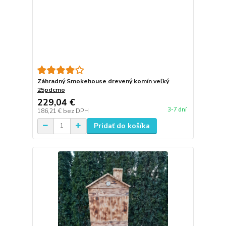
Záhradný Smokehouse drevený komín veľký
25pdcmo
229,04 €
3-7 dní
186,21 €
bez DPH
Pridať do košíka