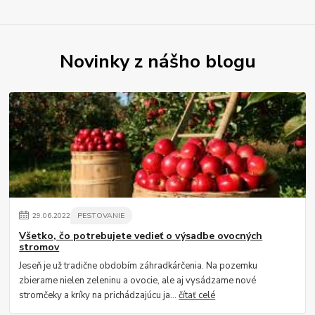
Novinky z nášho blogu
29
.
06
.
2022
PESTOVANIE
Všetko, čo potrebujete vedieť o výsadbe ovocných
stromov
Jeseň je už tradične obdobím záhradkárčenia. Na pozemku
zbierame nielen zeleninu a ovocie, ale aj vysádzame nové
stromčeky a kríky na prichádzajúcu ja...
čítať celé