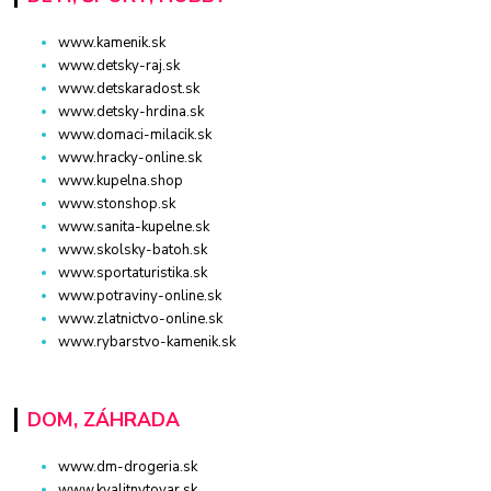
www.kamenik.sk
www.detsky-raj.sk
www.detskaradost.sk
www.detsky-hrdina.sk
www.domaci-milacik.sk
www.hracky-online.sk
www.kupelna.shop
www.stonshop.sk
www.sanita-kupelne.sk
www.skolsky-batoh.sk
www.sportaturistika.sk
www.potraviny-online.sk
www.zlatnictvo-online.sk
www.rybarstvo-kamenik.sk
DOM, ZÁHRADA
www.dm-drogeria.sk
www.kvalitnytovar.sk