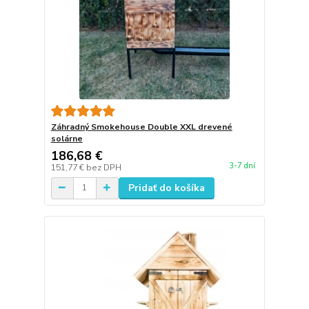
Záhradný Smokehouse Double XXL drevené
solárne
186,68 €
3-7 dní
151,77 €
bez DPH
Pridať do košíka