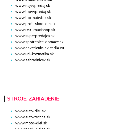
www.najvypredaj.sk
www.topvypredaj.sk
www.top-nabytok.sk
www.proti-skodcom.sk
www.retromaxishop.sk
www.superpredajca.sk
www.spotrebice-domace.sk
www.osvetlenie-svietidla.eu
www.uni-kozmetika.sk
www.zahradnicek.sk
STROJE, ZARIADENIE
www.auto-diel.sk
www.auto-techna.sk
www.moto-diel.sk