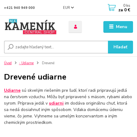
0
ks
EUR
+421 940 949 000
za
0 €
Menu
Hľadať
Úvod
- Udiarne
Drevené
Drevené udiarne
Udiarne
sú skvelým riešením pre ľudí, ktorí radi pripravujú jedlá
na čerstvom vzduchu. Môžu byť pripravené s mäsom, rybami alebo
syrom. Príprava jedál v
udiarni
im dodáva originálnu chuť, ktorá
sa nedá dosiahnuť iným spôsobom. Vďaka domácemu údeniu
vieme, čo jeme. Vyhneme sa umelým konzervantom a iným
chemickým prostriedkom.