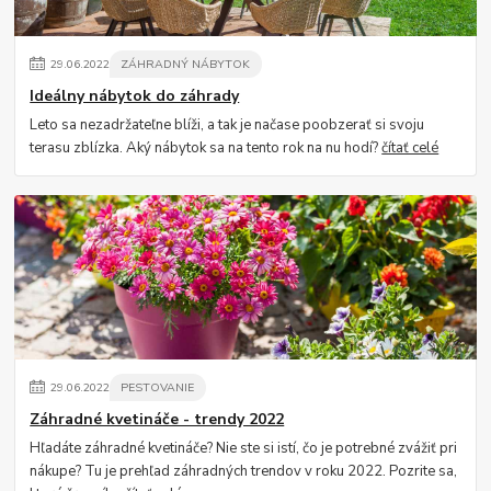
29
.
06
.
2022
ZÁHRADNÝ NÁBYTOK
Ideálny nábytok do záhrady
Leto sa nezadržateľne blíži, a tak je načase poobzerať si svoju
terasu zblízka. Aký nábytok sa na tento rok na nu hodí?
čítať celé
29
.
06
.
2022
PESTOVANIE
Záhradné kvetináče - trendy 2022
Hľadáte záhradné kvetináče? Nie ste si istí, čo je potrebné zvážiť pri
nákupe? Tu je prehľad záhradných trendov v roku 2022. Pozrite sa,