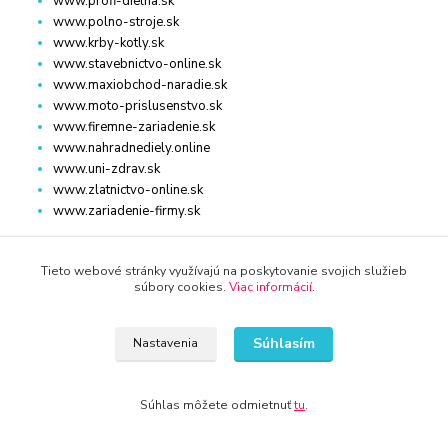
www.profi-dielna.sk
www.polno-stroje.sk
www.krby-kotly.sk
www.stavebnictvo-online.sk
www.maxiobchod-naradie.sk
www.moto-prislusenstvo.sk
www.firemne-zariadenie.sk
www.nahradnediely.online
www.uni-zdrav.sk
www.zlatnictvo-online.sk
www.zariadenie-firmy.sk
Tieto webové stránky využívajú na poskytovanie svojich služieb
Kontakty
súbory cookies.
Viac informácií
.
+421 940 949 000
Súhlasím
Nastavenia
info@kamenik.sk
Súhlas môžete odmietnuť
tu
.