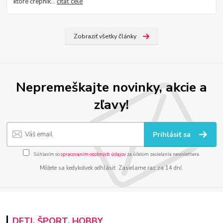
ktoré črepník...
čítať celé
Zobraziť všetky články
Nepremeškajte novinky, akcie a
zľavy!
Prihlásiť sa
Súhlasím so
spracovaním osobných údajov
za účelom zasielania newslettera.
Môžete sa kedykoľvek odhlásiť. Zasielame raz za 14 dní.
DETI, ŠPORT, HOBBY