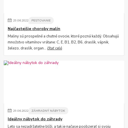
29
.
06
.
2022
PESTOVANIE
Najčastejšie choroby malín
Maliny sú prospešné a chutné ovocie, ktoré pozná každý. Obsahujú
množstvo vitamínov vrátane: C, E, B1, B2, B6, draslík, vápnik,
železo, draslík, organ...
čítať celé
29
.
06
.
2022
ZÁHRADNÝ NÁBYTOK
Ideálny nábytok do záhrady
Leto sa nezadržateľne blíži, a tak je načase poobzerať si svoju