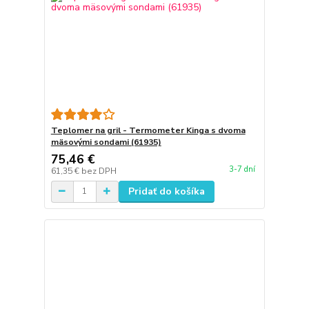
Teplomer na gril - Termometer Kinga s dvoma
mäsovými sondami (61935)
75,46 €
3-7 dní
61,35 €
bez DPH
Pridať do košíka