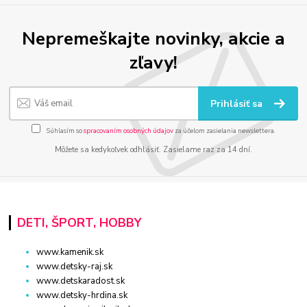
Nepremeškajte novinky, akcie a
zľavy!
Prihlásiť sa
Súhlasím so
spracovaním osobných údajov
za účelom zasielania newslettera.
Môžete sa kedykoľvek odhlásiť. Zasielame raz za 14 dní.
DETI, ŠPORT, HOBBY
www.kamenik.sk
www.detsky-raj.sk
www.detskaradost.sk
www.detsky-hrdina.sk