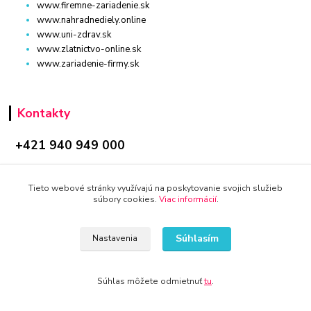
www.firemne-zariadenie.sk
www.nahradnediely.online
www.uni-zdrav.sk
www.zlatnictvo-online.sk
www.zariadenie-firmy.sk
Kontakty
+421 940 949 000
info@kamenik.sk
Tieto webové stránky využívajú na poskytovanie svojich služieb
súbory cookies.
Viac informácií
.
Súhlasím
Nastavenia
© 2024 Všetky práva vyhradené KAMENIK.SK
Súhlas môžete odmietnuť
tu
.
Vytvorené na
Eshop-rychlo.sk