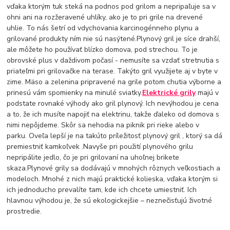
vďaka ktorým tuk steká na podnos pod grilom a nepripaľuje sa v
ohni ani na rozžeravené uhlíky, ako je to pri grile na drevené
uhlie. To nás šetrí od vdychovania karcinogénneho plynu a
grilované produkty ním nie sú nasýtené.Plynový gril je síce drahší,
ale môžete ho používať blízko domova, pod strechou. To je
obrovské plus v daždivom počasí - nemusíte sa vzdať stretnutia s
priateľmi pri grilovačke na terase. Takýto gril využijete aj v byte v
zime. Mäso a zelenina pripravené na grile potom chutia výborne a
prinesú vám spomienky na minulé sviatky.
Elektrické grily
majú v
podstate rovnaké výhody ako gril plynový. Ich nevýhodou je cena
a to, že ich musíte napojiť na elektrinu, takže ďaleko od domova s ​​
nimi nepôjdeme. Skôr sa nehodia na piknik pri rieke alebo v
parku. Oveľa lepší je na takúto príležitosť plynový gril , ktorý sa dá
premiestniť kamkoľvek .Navyše pri použití plynového grilu
nepripálite jedlo, čo je pri grilovaní na uhoľnej brikete
skaza.Plynové grily sa dodávajú v mnohých rôznych veľkostiach a
modeloch. Mnohé z nich majú praktické kolieska, vďaka ktorým si
ich jednoducho prevalíte tam, kde ich chcete umiestniť. Ich
hlavnou výhodou je, že sú ekologickejšie – neznečisťujú životné
prostredie.