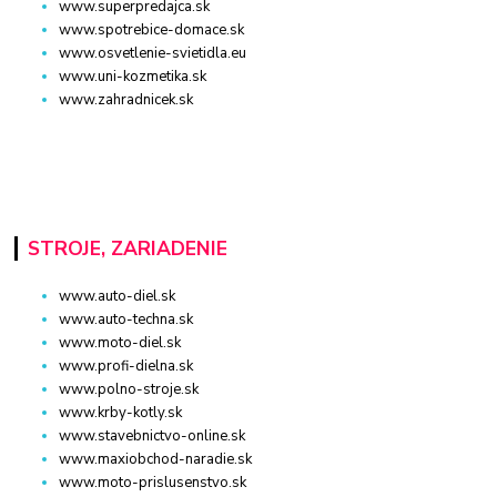
www.superpredajca.sk
www.spotrebice-domace.sk
www.osvetlenie-svietidla.eu
www.uni-kozmetika.sk
www.zahradnicek.sk
STROJE, ZARIADENIE
www.auto-diel.sk
www.auto-techna.sk
www.moto-diel.sk
www.profi-dielna.sk
www.polno-stroje.sk
www.krby-kotly.sk
www.stavebnictvo-online.sk
www.maxiobchod-naradie.sk
www.moto-prislusenstvo.sk