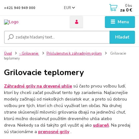
0
ks
EUR
+421 940 949 000
za
0 €
Menu
Hľadať
Úvod
- Grilovanie
Príslušenstvo k záhradným grilom
Grilovacie
teplomery
Grilovacie teplomery
Záhradné grily na drevené uhlie
sú často prvou voľbou ľudí,
ktorí by chceli začať používať tento typ zariadenia. Najlacnejšie
modely začínajú od niekoľkých desiatok eur, a preto sú dobrou
voľbou pre tých, ktorí ich chcú využívať len občas. Na druhej
strane skúsenejší milovníci grilovania dbajú na jedinečnú chuť,
ktorú možno dosiahnuť použitím dreveného uhlia alebo
dreva. Niekedy sa dá takýto gril využiť aj ako
udiareň
. Na predaj
sú stacionárne a
prenosné
grily
.