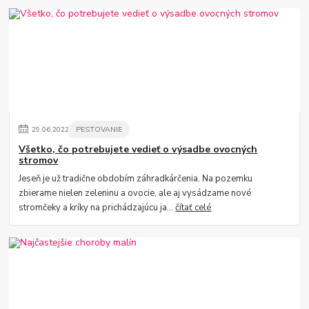
29
.
06
.
2022
PESTOVANIE
Všetko, čo potrebujete vedieť o výsadbe ovocných
stromov
Jeseň je už tradične obdobím záhradkárčenia. Na pozemku
zbierame nielen zeleninu a ovocie, ale aj vysádzame nové
stromčeky a kríky na prichádzajúcu ja...
čítať celé