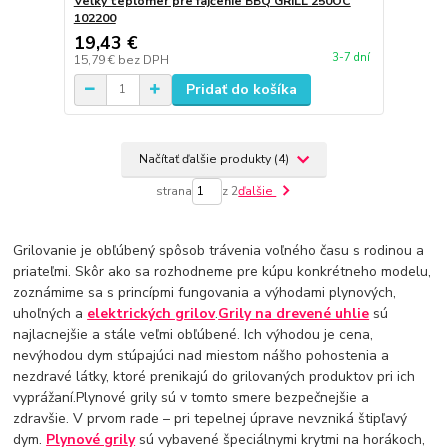
Veľký teplomer pre fajčenie BBQ GRILL 250OC
102200
19,43 €
3-7 dní
15,79 €
bez DPH
Pridať do košíka
Načítať ďalšie produkty (4)
strana
z 2
ďalšie
Grilovanie je obľúbený spôsob trávenia voľného času s rodinou a
priateľmi. Skôr ako sa rozhodneme pre kúpu konkrétneho modelu,
zoznámime sa s princípmi fungovania a výhodami plynových,
uhoľných a
elektrických grilov
.
Grily na drevené uhlie
sú
najlacnejšie a stále veľmi obľúbené. Ich výhodou je cena,
nevýhodou dym stúpajúci nad miestom nášho pohostenia a
nezdravé látky, ktoré prenikajú do grilovaných produktov pri ich
vyprážaní.Plynové grily sú v tomto smere bezpečnejšie a
zdravšie. V prvom rade – pri tepelnej úprave nevzniká štipľavý
dym.
Plynové grily
sú vybavené špeciálnymi krytmi na horákoch,