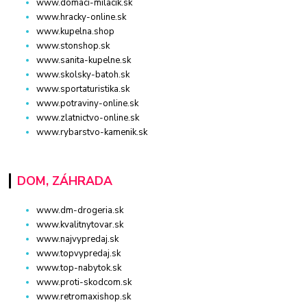
www.domaci-milacik.sk
www.hracky-online.sk
www.kupelna.shop
www.stonshop.sk
www.sanita-kupelne.sk
www.skolsky-batoh.sk
www.sportaturistika.sk
www.potraviny-online.sk
www.zlatnictvo-online.sk
www.rybarstvo-kamenik.sk
DOM, ZÁHRADA
www.dm-drogeria.sk
www.kvalitnytovar.sk
www.najvypredaj.sk
www.topvypredaj.sk
www.top-nabytok.sk
www.proti-skodcom.sk
www.retromaxishop.sk