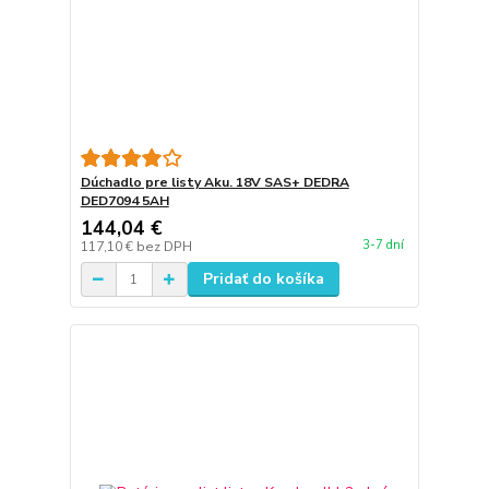
Dúchadlo pre listy Aku. 18V SAS+ DEDRA
DED7094 5AH
144,04 €
3-7 dní
117,10 €
bez DPH
Pridať do košíka