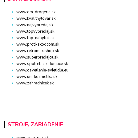
www.dm-drogeria.sk
www.kvalitnytovar.sk
www.najvypredaj.sk
www.topvypredaj.sk
www.top-nabytok.sk
www.proti-skodcom.sk
www.retromaxishop.sk
www.superpredajca.sk
www.spotrebice-domace.sk
www.osvetlenie-svietidla.eu
www.uni-kozmetika.sk
www.zahradnicek.sk
STROJE, ZARIADENIE
www.auto-diel.sk