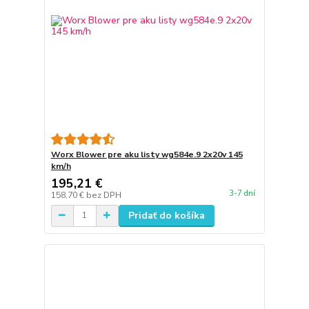
Worx Blower pre aku listy wg584e.9 2x20v 145
km/h
195,21 €
3-7 dní
158,70 €
bez DPH
Pridať do košíka