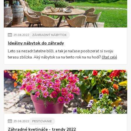
29
.
06
.
2022
ZÁHRADNÝ NÁBYTOK
Ideálny nábytok do záhrady
Leto sa nezadržateľne blíži, a tak je načase poobzerať si svoju
terasu zblízka. Aký nábytok sa na tento rok na nu hodí?
čítať celé
29
.
06
.
2022
PESTOVANIE
Záhradné kvetináče - trendy 2022