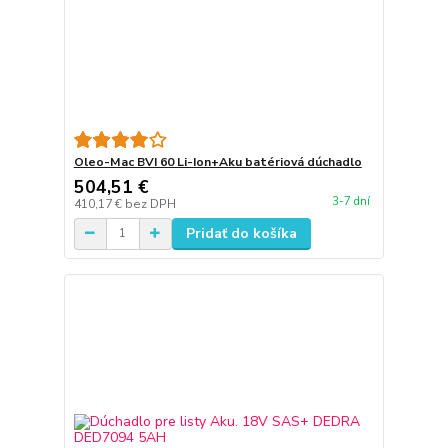
Oleo-Mac BVI 60 Li-Ion+Aku batériová dúchadlo
504,51 €
3-7 dní
410,17 €
bez DPH
Pridať do košíka