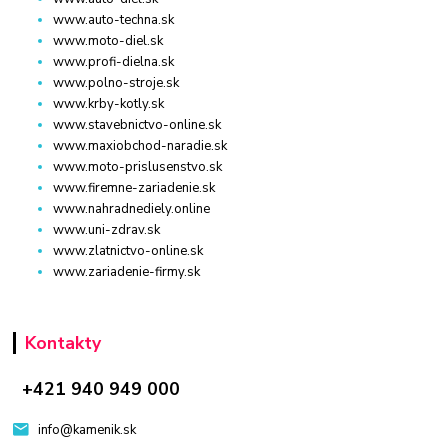
www.auto-techna.sk
www.moto-diel.sk
www.profi-dielna.sk
www.polno-stroje.sk
www.krby-kotly.sk
www.stavebnictvo-online.sk
www.maxiobchod-naradie.sk
www.moto-prislusenstvo.sk
www.firemne-zariadenie.sk
www.nahradnediely.online
www.uni-zdrav.sk
www.zlatnictvo-online.sk
www.zariadenie-firmy.sk
Kontakty
+421 940 949 000
info@kamenik.sk