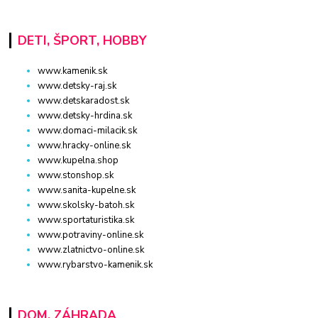
DETI, ŠPORT, HOBBY
www.kamenik.sk
www.detsky-raj.sk
www.detskaradost.sk
www.detsky-hrdina.sk
www.domaci-milacik.sk
www.hracky-online.sk
www.kupelna.shop
www.stonshop.sk
www.sanita-kupelne.sk
www.skolsky-batoh.sk
www.sportaturistika.sk
www.potraviny-online.sk
www.zlatnictvo-online.sk
www.rybarstvo-kamenik.sk
DOM, ZÁHRADA