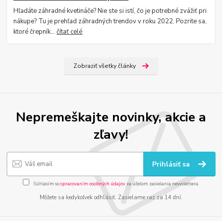
Hľadáte záhradné kvetináče? Nie ste si istí, čo je potrebné zvážiť pri
nákupe? Tu je prehľad záhradných trendov v roku 2022. Pozrite sa,
ktoré črepník...
čítať celé
Zobraziť všetky články
Nepremeškajte novinky, akcie a
zľavy!
Prihlásiť sa
Súhlasím so
spracovaním osobných údajov
za účelom zasielania newslettera.
Môžete sa kedykoľvek odhlásiť. Zasielame raz za 14 dní.