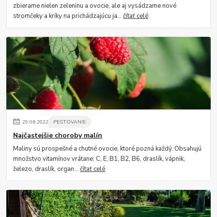
zbierame nielen zeleninu a ovocie, ale aj vysádzame nové
stromčeky a kríky na prichádzajúcu ja...
čítať celé
29
.
06
.
2022
PESTOVANIE
Najčastejšie choroby malín
Maliny sú prospešné a chutné ovocie, ktoré pozná každý. Obsahujú
množstvo vitamínov vrátane: C, E, B1, B2, B6, draslík, vápnik,
železo, draslík, organ...
čítať celé