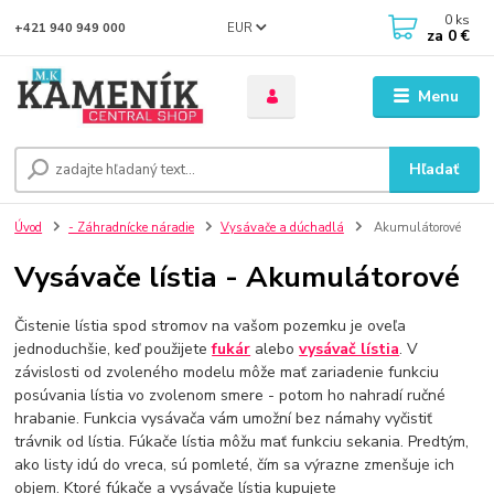
0
ks
EUR
+421 940 949 000
za
0 €
Menu
Hľadať
Úvod
- Záhradnícke náradie
Vysávače a dúchadlá
Akumulátorové
Vysávače lístia - Akumulátorové
Čistenie lístia spod stromov na vašom pozemku je oveľa
jednoduchšie, keď použijete
fukár
alebo
vysávač lístia
. V
závislosti od zvoleného modelu môže mať zariadenie funkciu
posúvania lístia vo zvolenom smere - potom ho nahradí ručné
hrabanie. Funkcia vysávača vám umožní bez námahy vyčistiť
trávnik od lístia. Fúkače lístia môžu mať funkciu sekania. Predtým,
ako listy idú do vreca, sú pomleté, čím sa výrazne zmenšuje ich
objem. Ktoré fúkače a vysávače lístia kupujete