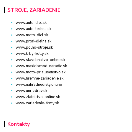
STROJE, ZARIADENIE
www.auto-diel.sk
www.auto-techna.sk
www.moto-diel.sk
www.profi-dielna.sk
www.polno-stroje.sk
www.krby-kotly.sk
www.stavebnictvo-online.sk
www.maxiobchod-naradie.sk
www.moto-prislusenstvo.sk
www.firemne-zariadenie.sk
www.nahradnediely.online
www.uni-zdrav.sk
www.zlatnictvo-online.sk
www.zariadenie-firmy.sk
Kontakty