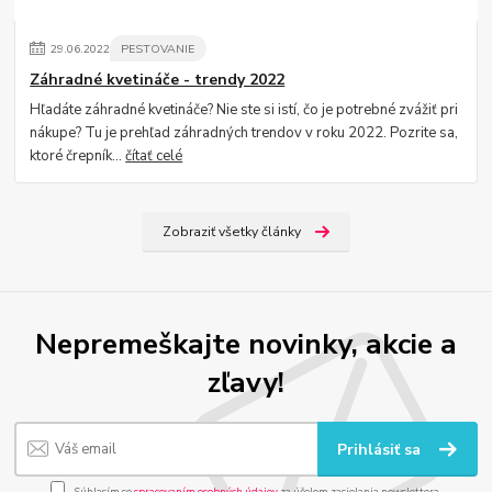
29
.
06
.
2022
PESTOVANIE
Záhradné kvetináče - trendy 2022
Hľadáte záhradné kvetináče? Nie ste si istí, čo je potrebné zvážiť pri
nákupe? Tu je prehľad záhradných trendov v roku 2022. Pozrite sa,
ktoré črepník...
čítať celé
Zobraziť všetky články
Nepremeškajte novinky, akcie a
zľavy!
Prihlásiť sa
Súhlasím so
spracovaním osobných údajov
za účelom zasielania newslettera.