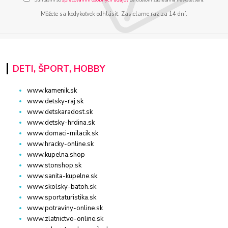
Môžete sa kedykoľvek odhlásiť. Zasielame raz za 14 dní.
DETI, ŠPORT, HOBBY
www.kamenik.sk
www.detsky-raj.sk
www.detskaradost.sk
www.detsky-hrdina.sk
www.domaci-milacik.sk
www.hracky-online.sk
www.kupelna.shop
www.stonshop.sk
www.sanita-kupelne.sk
www.skolsky-batoh.sk
www.sportaturistika.sk
www.potraviny-online.sk
www.zlatnictvo-online.sk