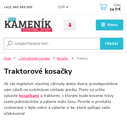
0
ks
EUR
+421 940 949 000
za
0 €
Menu
Hľadať
Úvod
- Záhradnícke náradie
Kosačky
Traktory
Traktorové kosačky
Ak ste majiteľom vlastnej záhrady alebo dvora, pravdepodobne
vám záleží na estetickom vzhľade areálu. Preto sa určite
vybavte
kosačkami
a traktormi, s ktorými bude kosenie trávy
oveľa jednoduchšie a zaberie málo času. Pozrite si produkty
zozbierané v tejto sekcii a vyberte si tie, ktoré spĺňajú vaše
očakávania!