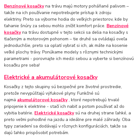
Benzínové kosačky
na trávu majú motory poháňané palivom –
takže na ich používanie nepotrebujete prístup k zdroju
elektriny. Preto sa výborne hodia do veľkých priestorov, kde by
ťahanie šnúry za sebou mohlo znížiť komfort práce.
Benzínové
kosačky
na trávu dostupné v tejto sekcii sa delia na kosačky s
tlačeným a motorovým pohonom – tie druhé sa ovládajú oveľa
jednoduchšie, preto sa oplatí vybrať si ich, ak máte na kosenie
veľké plochy trávy. Ponúkame modely s rôznymi technickými
parametrami - porovnajte ich medzi sebou a vyberte si benzínovú
kosačku pre seba!
Elektrické a akumulátorové kosačky
Kosačky z tejto skupiny sú bezpečné pre životné prostredie,
pretože nevypúšťajú výfukové plyny. Funkčné sú
najmä
akumulátorové kosačky
, ktoré nepotrebujú trvalé
pripojenie k elektrine - stačí ich nabiť a potom používať až do
vybitia batérie.
Elektrické kosačky
sú na druhej strane ľahké, a
preto veľmi pohodlné na jazdu a ideálne pre malé záhrady. Oba
typy zariadení sa dodávajú v rôznych konfiguráciách, takže sa
dajú ľahko prispôsobiť potrebám.