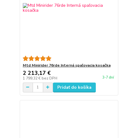
Mtd Minirider 76rde Interná spaľovacia kosačka
2 213,17 €
3-7 dní
1 799,32 €
bez DPH
Pridať do košíka