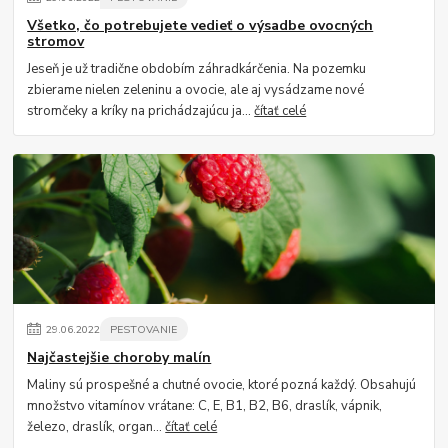
Všetko, čo potrebujete vedieť o výsadbe ovocných
stromov
Jeseň je už tradične obdobím záhradkárčenia. Na pozemku
zbierame nielen zeleninu a ovocie, ale aj vysádzame nové
stromčeky a kríky na prichádzajúcu ja...
čítať celé
29
.
06
.
2022
PESTOVANIE
Najčastejšie choroby malín
Maliny sú prospešné a chutné ovocie, ktoré pozná každý. Obsahujú
množstvo vitamínov vrátane: C, E, B1, B2, B6, draslík, vápnik,
železo, draslík, organ...
čítať celé