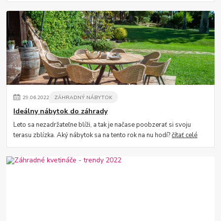
29
.
06
.
2022
ZÁHRADNÝ NÁBYTOK
Ideálny nábytok do záhrady
Leto sa nezadržateľne blíži, a tak je načase poobzerať si svoju
terasu zblízka. Aký nábytok sa na tento rok na nu hodí?
čítať celé