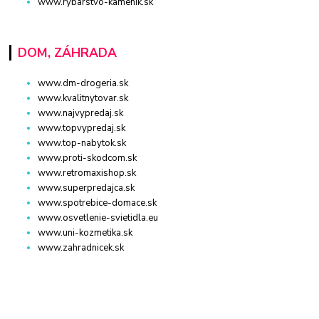
www.rybarstvo-kamenik.sk
DOM, ZÁHRADA
www.dm-drogeria.sk
www.kvalitnytovar.sk
www.najvypredaj.sk
www.topvypredaj.sk
www.top-nabytok.sk
www.proti-skodcom.sk
www.retromaxishop.sk
www.superpredajca.sk
www.spotrebice-domace.sk
www.osvetlenie-svietidla.eu
www.uni-kozmetika.sk
www.zahradnicek.sk