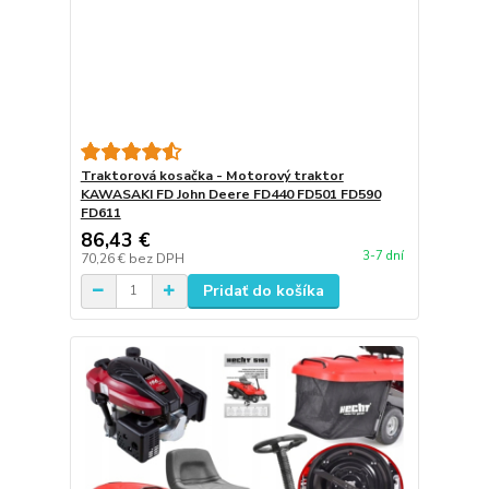
Traktorová kosačka - Motorový traktor
KAWASAKI FD John Deere FD440 FD501 FD590
FD611
86,43 €
3-7 dní
70,26 €
bez DPH
Pridať do košíka