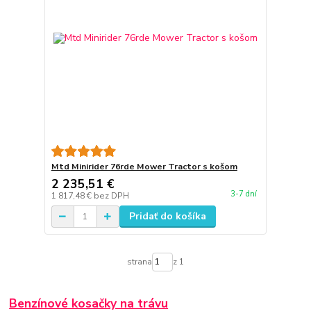
Mtd Minirider 76rde Mower Tractor s košom
2 235,51 €
3-7 dní
1 817,48 €
bez DPH
Pridať do košíka
strana
z 1
Benzínové kosačky na trávu