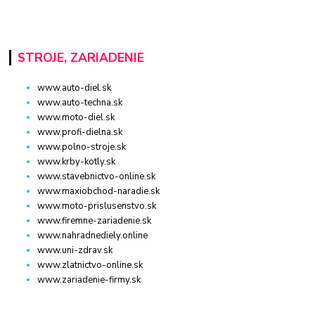
STROJE, ZARIADENIE
www.auto-diel.sk
www.auto-techna.sk
www.moto-diel.sk
www.profi-dielna.sk
www.polno-stroje.sk
www.krby-kotly.sk
www.stavebnictvo-online.sk
www.maxiobchod-naradie.sk
www.moto-prislusenstvo.sk
www.firemne-zariadenie.sk
www.nahradnediely.online
www.uni-zdrav.sk
www.zlatnictvo-online.sk
www.zariadenie-firmy.sk