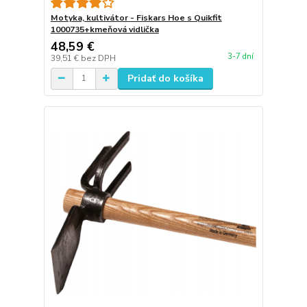
Motyka, kultivátor - Fiskars Hoe s Quikfit
1000735+kmeňová vidlička
48,59 €
3-7 dní
39,51 €
bez DPH
Pridať do košíka