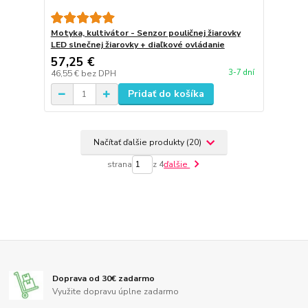
Motyka, kultivátor - Senzor pouličnej žiarovky
LED slnečnej žiarovky + diaľkové ovládanie
57,25 €
3-7 dní
46,55 €
bez DPH
Pridať do košíka
Načítať ďalšie produkty (20)
strana
z 4
ďalšie
Doprava od 30€ zadarmo
Využite dopravu úplne zadarmo