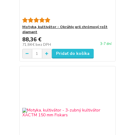
Motyka, kultivátor - Okrúhly gril chrómový rošt
diamant
88,36 €
3-7 dní
71,84 €
bez DPH
Pridať do košíka