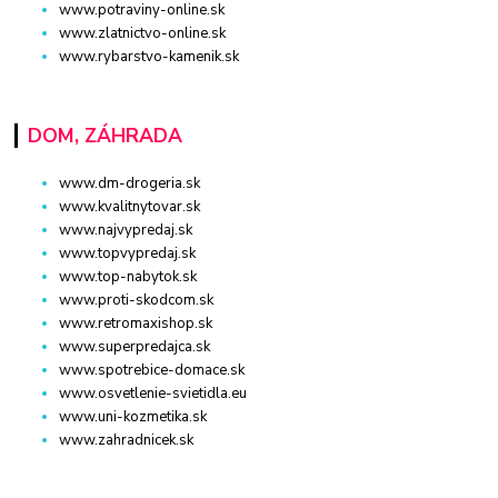
www.potraviny-online.sk
www.zlatnictvo-online.sk
www.rybarstvo-kamenik.sk
DOM, ZÁHRADA
www.dm-drogeria.sk
www.kvalitnytovar.sk
www.najvypredaj.sk
www.topvypredaj.sk
www.top-nabytok.sk
www.proti-skodcom.sk
www.retromaxishop.sk
www.superpredajca.sk
www.spotrebice-domace.sk
www.osvetlenie-svietidla.eu
www.uni-kozmetika.sk
www.zahradnicek.sk