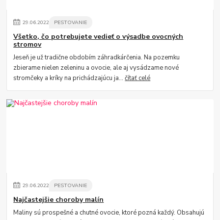
29
.
06
.
2022
PESTOVANIE
Všetko, čo potrebujete vedieť o výsadbe ovocných
stromov
Jeseň je už tradične obdobím záhradkárčenia. Na pozemku
zbierame nielen zeleninu a ovocie, ale aj vysádzame nové
stromčeky a kríky na prichádzajúcu ja...
čítať celé
29
.
06
.
2022
PESTOVANIE
Najčastejšie choroby malín
Maliny sú prospešné a chutné ovocie, ktoré pozná každý. Obsahujú