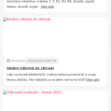
množstvo vitamínov vrátane: C, E, B1, B2, B6, draslík, vápnik,
železo, draslík, organ...
čítať celé
29
.
06
.
2022
ZÁHRADNÝ NÁBYTOK
Ideálny nábytok do záhrady
Leto sa nezadržateľne blíži, a tak je načase poobzerať si svoju
terasu zblízka. Aký nábytok sa na tento rok na nu hodí?
čítať celé