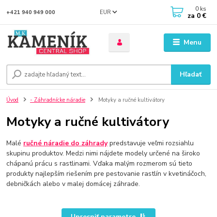
0
ks
EUR
+421 940 949 000
za
0 €
Menu
Hľadať
Úvod
- Záhradnícke náradie
Motyky a ručné kultivátory
Motyky a ručné kultivátory
Malé
ručné náradie do záhrady
predstavuje veľmi rozsiahlu
skupinu produktov. Medzi nimi nájdete modely určené na široko
chápanú prácu s rastlinami. Vďaka malým rozmerom sú tieto
produkty najlepším riešením pre pestovanie rastlín v kvetináčoch,
debničkách alebo v malej domácej záhrade.
Upresniť parametre