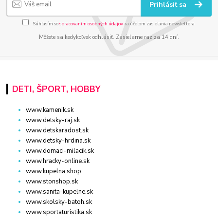
Prihlásiť sa
Súhlasím so
spracovaním osobných údajov
za účelom zasielania newslettera.
Môžete sa kedykoľvek odhlásiť. Zasielame raz za 14 dní.
DETI, ŠPORT, HOBBY
www.kamenik.sk
www.detsky-raj.sk
www.detskaradost.sk
www.detsky-hrdina.sk
www.domaci-milacik.sk
www.hracky-online.sk
www.kupelna.shop
www.stonshop.sk
www.sanita-kupelne.sk
www.skolsky-batoh.sk
www.sportaturistika.sk