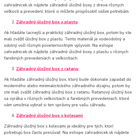
zahradnicek.sk nájdete záhradné úložné boxy z dreva rôznych
veľkostí a prevedení, ktoré si môžete prispôsobiť vašim potrebám.
Záhradný úložný box z plastu
Ak hľadáte lacnejší a praktický záhradný úložný box, potom by ste
mali zvážiť úložný box z plastu. Tento materiál je vodeodolný a
odolný voči rôznym poveternostným vplyvom. Na eshope
zahradnicek.sk nájdete záhradné úložné boxy z plastu v rôznych
farebných prevedeniach a veľkostiach.
Záhradný úložný box z ratanu
Ak hľadáte záhradný úložný box, ktorý bude dokonale zapadať do
moderného alebo minimalistického záhradného dizajnu, potom by
ste mali zvážiť záhradný úložný box z ratanu. Ratanový úložný box
sa vyrába v rôznych veľkostiach a farebných prevedeniach, ktoré
vám umožnia vybrať si ten správny pre vašu záhradu.
Záhradný úložný box s kolesami
Záhradný úložný box s kolesami je ideálny pre tých, ktorí
potrebujú box často presúvať. Na eshope zahradnicek.sk nájdete