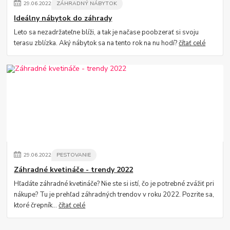
29
.
06
.
2022
ZÁHRADNÝ NÁBYTOK
Ideálny nábytok do záhrady
Leto sa nezadržateľne blíži, a tak je načase poobzerať si svoju
terasu zblízka. Aký nábytok sa na tento rok na nu hodí?
čítať celé
29
.
06
.
2022
PESTOVANIE
Záhradné kvetináče - trendy 2022
Hľadáte záhradné kvetináče? Nie ste si istí, čo je potrebné zvážiť pri
nákupe? Tu je prehľad záhradných trendov v roku 2022. Pozrite sa,
ktoré črepník...
čítať celé