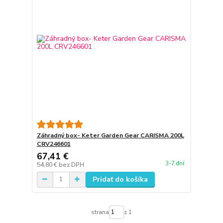
Záhradný box- Keter Garden Gear CARISMA 200L
CRV246601
67,41 €
3-7 dní
54,80 €
bez DPH
Pridať do košíka
strana
z 1