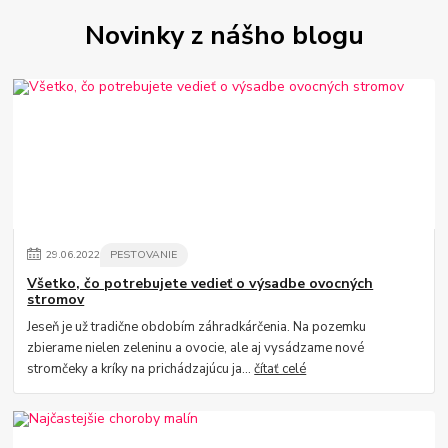
Novinky z nášho blogu
29
.
06
.
2022
PESTOVANIE
Všetko, čo potrebujete vedieť o výsadbe ovocných
stromov
Jeseň je už tradične obdobím záhradkárčenia. Na pozemku
zbierame nielen zeleninu a ovocie, ale aj vysádzame nové
stromčeky a kríky na prichádzajúcu ja...
čítať celé