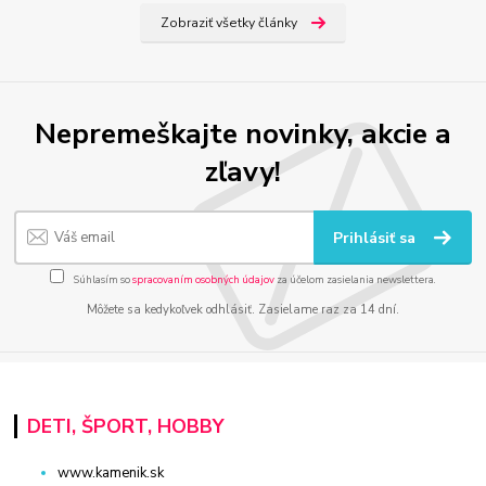
Zobraziť všetky články
Nepremeškajte novinky, akcie a
zľavy!
Prihlásiť sa
Súhlasím so
spracovaním osobných údajov
za účelom zasielania newslettera.
Môžete sa kedykoľvek odhlásiť. Zasielame raz za 14 dní.
DETI, ŠPORT, HOBBY
www.kamenik.sk