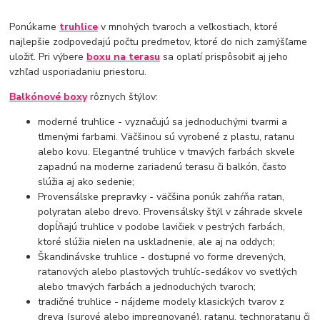
Ponúkame
truhlice
v mnohých tvaroch a veľkostiach, ktoré
najlepšie zodpovedajú počtu predmetov, ktoré do nich zamýšľame
uložiť. Pri výbere
boxu na terasu
sa oplatí prispôsobiť aj jeho
vzhľad usporiadaniu priestoru.
Balkónové boxy
rôznych štýlov:
moderné truhlice - vyznačujú sa jednoduchými tvarmi a
tlmenými farbami. Väčšinou sú vyrobené z plastu, ratanu
alebo kovu. Elegantné truhlice v tmavých farbách skvele
zapadnú na moderne zariadenú terasu či balkón, často
slúžia aj ako sedenie;
Provensálske prepravky - väčšina ponúk zahŕňa ratan,
polyratan alebo drevo. Provensálsky štýl v záhrade skvele
dopĺňajú truhlice v podobe lavičiek v pestrých farbách,
ktoré slúžia nielen na uskladnenie, ale aj na oddych;
Škandinávske truhlice - dostupné vo forme drevených,
ratanových alebo plastových truhlíc-sedákov vo svetlých
alebo tmavých farbách a jednoduchých tvaroch;
tradičné truhlice - nájdeme modely klasických tvarov z
dreva (surové alebo impregnované), ratanu, technoratanu či