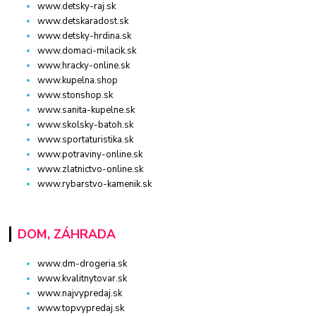
www.detsky-raj.sk
www.detskaradost.sk
www.detsky-hrdina.sk
www.domaci-milacik.sk
www.hracky-online.sk
www.kupelna.shop
www.stonshop.sk
www.sanita-kupelne.sk
www.skolsky-batoh.sk
www.sportaturistika.sk
www.potraviny-online.sk
www.zlatnictvo-online.sk
www.rybarstvo-kamenik.sk
DOM, ZÁHRADA
www.dm-drogeria.sk
www.kvalitnytovar.sk
www.najvypredaj.sk
www.topvypredaj.sk