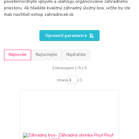
poveternostnými vplyvmi a uľahčujú organizovanie záhradného
priestoru. Ak hľadáte kvalitný záhradný úložný box, určite by ste
mali navštíviť eshop zahradnicek.sk.
Upresniť parametre
Najnovšie
Najlacnejšie
Najdrahšie
Zobrazujem 1-5 z 5
strana
z 1