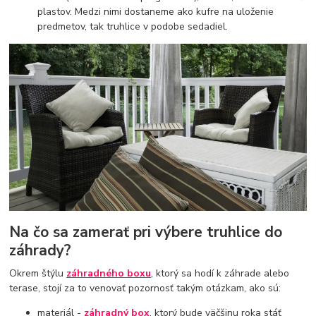
plastov. Medzi nimi dostaneme ako kufre na uloženie
predmetov, tak truhlice v podobe sedadiel.
Na čo sa zamerať pri výbere truhlice do
záhrady?
Okrem štýlu
záhradného boxu
, ktorý sa hodí k záhrade alebo
terase, stojí za to venovať pozornosť takým otázkam, ako sú:
materiál -
záhradný box
, ktorý bude väčšinu roka stáť