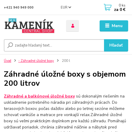
0
ks
EUR
+421 940 949 000
za
0 €
Menu
Hľadať
Úvod
- Záhradné úložné boxy
200 l
Záhradné úložné boxy s objemom
200 litrov
Záhradné a balkónové úložné boxy
sú dokonalým riešením na
uskladnenie potrebného náradia pri záhradných prácach. Do
terasových boxov, počas dažďov alebo po letnej sezóne môžeme
schovať vankúše a matrace pre vonkajší relax.Záhradné úložné
boxy sú veľmi praktickým doplnkom pre každú záhradu. Pomáhajú
udržiavať poriadok, chránia záhradné náčinie a nábytok pred