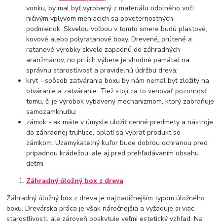
vonku, by mal byť vyrobený z materiálu odolného voči
ničivým vplyvom meniacich sa poveternostných
podmienok. Skvelou voľbou v tomto smere budú plastové,
kovové alebo polyratanové boxy. Drevené, prútené a
ratanové výrobky skvele zapadnú do záhradných
aranžmánov, no pri ich výbere je vhodné pamätať na
správnu starostlivosť a pravidelnú údržbu dreva;
kryt - spôsob zatvárania boxu by nám nemal byť zložitý na
otváranie a zatváranie. Tiež stojí za to venovať pozornosť
tomu, či je výrobok vybavený mechanizmom, ktorý zabraňuje
samozamknutiu;
zámok - ak máte v úmysle uložiť cenné predmety a nástroje
do záhradnej truhlice, oplatí sa vybrať produkt so
zámkom. Uzamykateľný kufor bude dobrou ochranou pred
prípadnou krádežou, ale aj pred prehľadávaním obsahu
deťmi.
Záhradný úložný box z dreva
Záhradný úložný box z dreva je najtradičnejším typom úložného
boxu. Drevárska práca je však náročnejšia a vyžaduje si viac
starostlivosti, ale zároveň poskytuje veľmi estetický vzhľad. Na