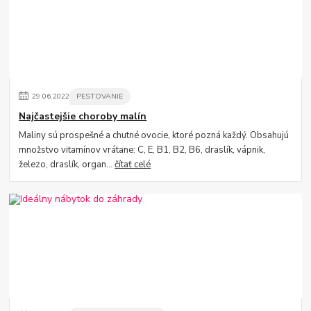
29
.
06
.
2022
PESTOVANIE
Najčastejšie choroby malín
Maliny sú prospešné a chutné ovocie, ktoré pozná každý. Obsahujú
množstvo vitamínov vrátane: C, E, B1, B2, B6, draslík, vápnik,
železo, draslík, organ...
čítať celé