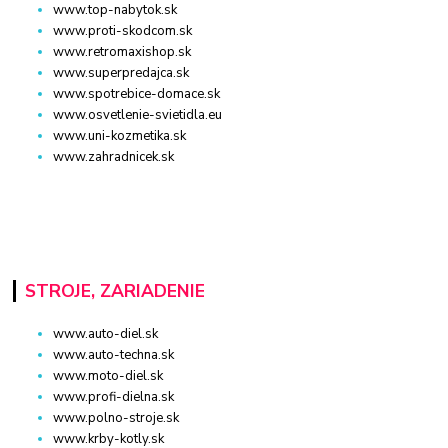
www.top-nabytok.sk
www.proti-skodcom.sk
www.retromaxishop.sk
www.superpredajca.sk
www.spotrebice-domace.sk
www.osvetlenie-svietidla.eu
www.uni-kozmetika.sk
www.zahradnicek.sk
STROJE, ZARIADENIE
www.auto-diel.sk
www.auto-techna.sk
www.moto-diel.sk
www.profi-dielna.sk
www.polno-stroje.sk
www.krby-kotly.sk