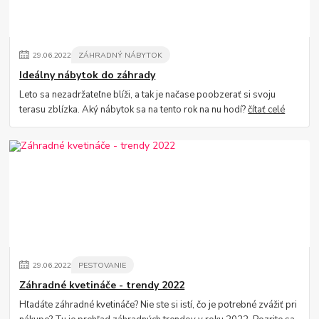
29
.
06
.
2022
ZÁHRADNÝ NÁBYTOK
Ideálny nábytok do záhrady
Leto sa nezadržateľne blíži, a tak je načase poobzerať si svoju
terasu zblízka. Aký nábytok sa na tento rok na nu hodí?
čítať celé
29
.
06
.
2022
PESTOVANIE
Záhradné kvetináče - trendy 2022
Hľadáte záhradné kvetináče? Nie ste si istí, čo je potrebné zvážiť pri