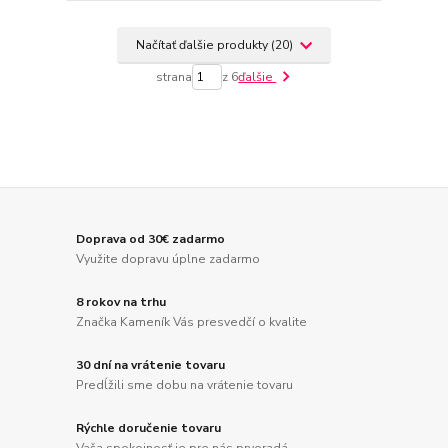
Načítať ďalšie produkty (20)
strana
z 6
ďalšie
Doprava od 30€ zadarmo
Využite dopravu úplne zadarmo
8 rokov na trhu
Značka Kameník Vás presvedčí o kvalite
30 dní na vrátenie tovaru
Predĺžili sme dobu na vrátenie tovaru
Rýchle doručenie tovaru
Vaša spokojnosť je pre nás prvoradá