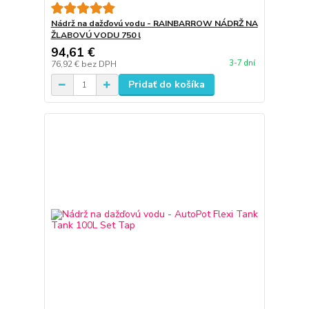
Nádrž na dažďovú vodu - RAINBARROW NÁDRŽ NA
ŽLABOVÚ VODU 750 l
94,61 €
3-7 dní
76,92 €
bez DPH
Pridať do košíka