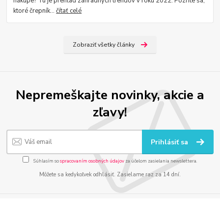
nákupe? Tu je prehľad záhradných trendov v roku 2022. Pozrite sa,
ktoré črepník...
čítať celé
Zobraziť všetky články
Nepremeškajte novinky, akcie a
zľavy!
Prihlásiť sa
Súhlasím so
spracovaním osobných údajov
za účelom zasielania newslettera.
Môžete sa kedykoľvek odhlásiť. Zasielame raz za 14 dní.