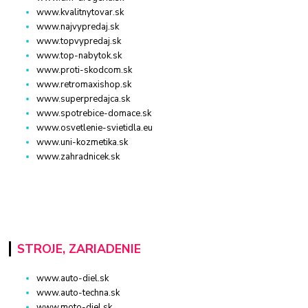
www.kvalitnytovar.sk
www.najvypredaj.sk
www.topvypredaj.sk
www.top-nabytok.sk
www.proti-skodcom.sk
www.retromaxishop.sk
www.superpredajca.sk
www.spotrebice-domace.sk
www.osvetlenie-svietidla.eu
www.uni-kozmetika.sk
www.zahradnicek.sk
STROJE, ZARIADENIE
www.auto-diel.sk
www.auto-techna.sk
www.moto-diel.sk