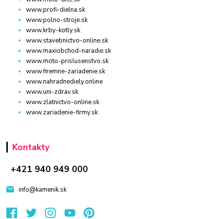
www.profi-dielna.sk
www.polno-stroje.sk
www.krby-kotly.sk
www.stavebnictvo-online.sk
www.maxiobchod-naradie.sk
www.moto-prislusenstvo.sk
www.firemne-zariadenie.sk
www.nahradnediely.online
www.uni-zdrav.sk
www.zlatnictvo-online.sk
www.zariadenie-firmy.sk
Kontakty
+421 940 949 000
info@kamenik.sk