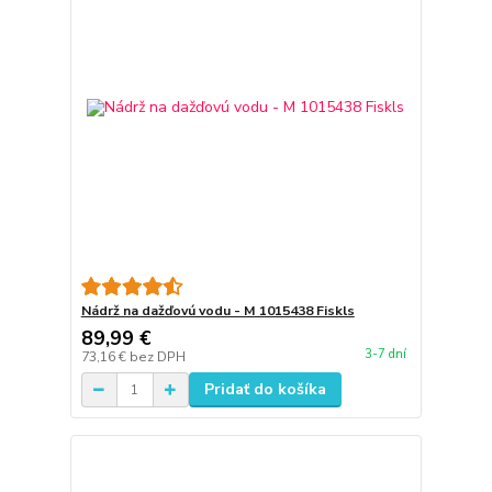
Nádrž na dažďovú vodu - M 1015438 Fiskls
89,99 €
3-7 dní
73,16 €
bez DPH
Pridať do košíka