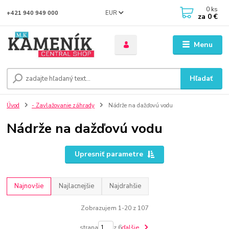
0
ks
EUR
+421 940 949 000
za
0 €
Menu
Hľadať
Úvod
- Zavlažovanie záhrady
Nádrže na dažďovú vodu
Nádrže na dažďovú vodu
Upresniť parametre
Najnovšie
Najlacnejšie
Najdrahšie
Zobrazujem 1-20 z 107
strana
z 6
ďalšie