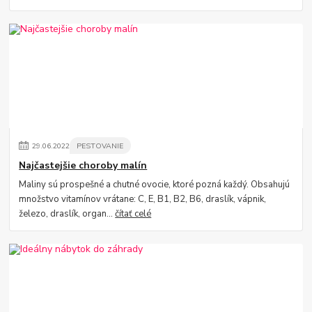
29
.
06
.
2022
PESTOVANIE
Najčastejšie choroby malín
Maliny sú prospešné a chutné ovocie, ktoré pozná každý. Obsahujú
množstvo vitamínov vrátane: C, E, B1, B2, B6, draslík, vápnik,
železo, draslík, organ...
čítať celé