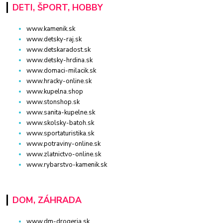
DETI, ŠPORT, HOBBY
www.kamenik.sk
www.detsky-raj.sk
www.detskaradost.sk
www.detsky-hrdina.sk
www.domaci-milacik.sk
www.hracky-online.sk
www.kupelna.shop
www.stonshop.sk
www.sanita-kupelne.sk
www.skolsky-batoh.sk
www.sportaturistika.sk
www.potraviny-online.sk
www.zlatnictvo-online.sk
www.rybarstvo-kamenik.sk
DOM, ZÁHRADA
www.dm-drogeria.sk