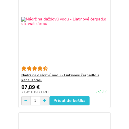
Nádrž na dažďovú vodu - Liatinové čerpadlo s
kanalizáciou
87,89 €
3-7 dní
71,45 €
bez DPH
Pridať do košíka