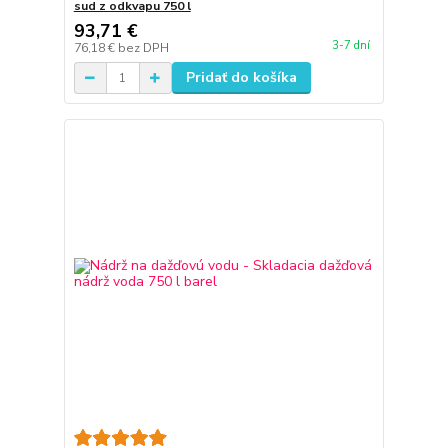
sud z odkvapu 750 l
93,71 €
3-7 dní
76,18 €
bez DPH
Pridať do košíka