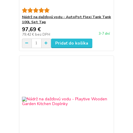
Nádrž na dažďovú vodu - AutoPot Flexi Tank Tank
100L Set Tap
97,69 €
3-7 dní
79,42 €
bez DPH
Pridať do košíka