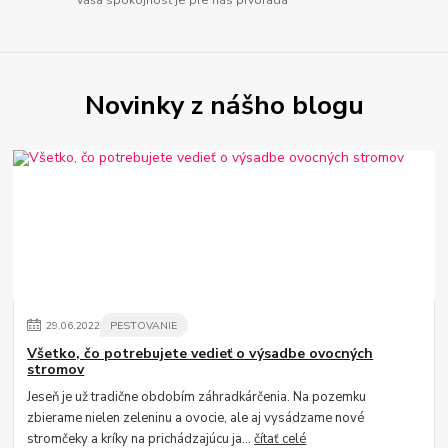
Novinky z nášho blogu
29
.
06
.
2022
PESTOVANIE
Všetko, čo potrebujete vedieť o výsadbe ovocných
stromov
Jeseň je už tradične obdobím záhradkárčenia. Na pozemku
zbierame nielen zeleninu a ovocie, ale aj vysádzame nové
stromčeky a kríky na prichádzajúcu ja...
čítať celé