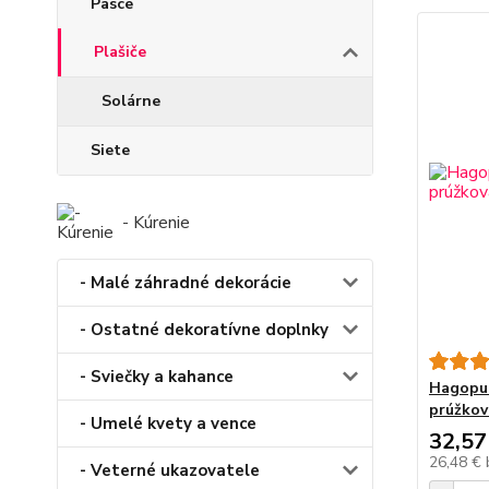
Pasce
Plašiče
Solárne
Siete
- Kúrenie
- Malé záhradné dekorácie
- Ostatné dekoratívne doplnky
- Sviečky a kahance
Hagopur
prúžkov
- Umelé kvety a vence
32,57
26,48 €
- Veterné ukazovatele