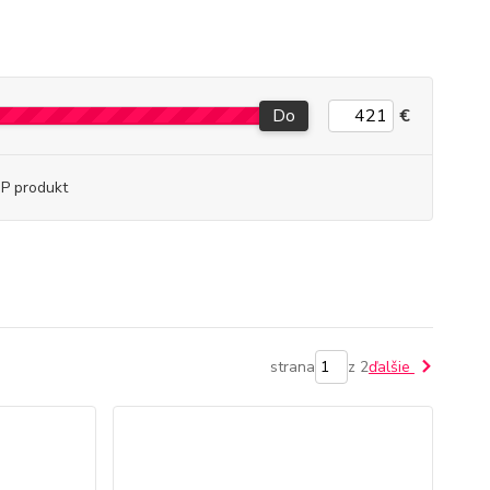
Do
€
P produkt
strana
z 2
ďalšie