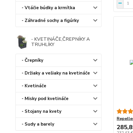
- Vtáčie búdky a krmítka
- Záhradné sochy a figúrky
- KVETINÁČE,ČREPNÍKY A
TRUHLÍKY
- Črepníky
- Držiaky a vešiaky na kvetináče
- Kvetináče
- Misky pod kvetináče
- Stojany na kvety
Repelle
- Sudy a barely
285,8
232,43 