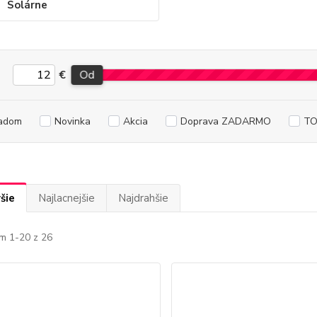
Solárne
€
Od
adom
Novinka
Akcia
Doprava ZADARMO
TO
šie
Najlacnejšie
Najdrahšie
m 1-20 z 26