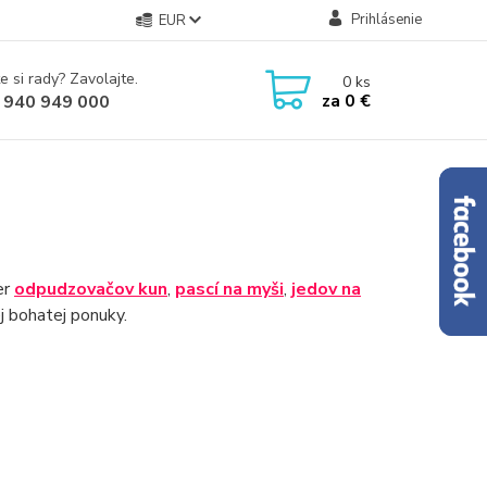
Prihlásenie
EUR
e si rady? Zavolajte.
0
ks
za
0 €
 940 949 000
er
odpudzovačov kun
,
pascí na myši
,
jedov na
j bohatej ponuky.