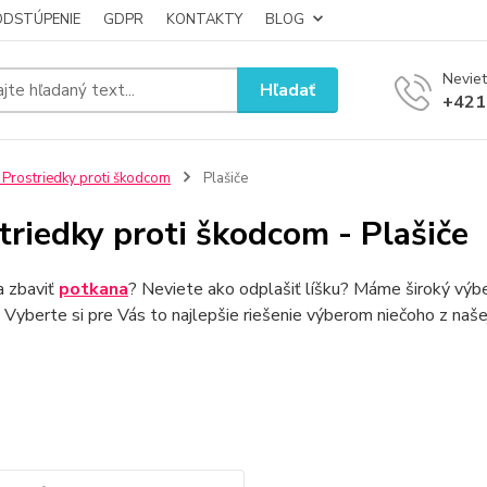
ODSTÚPENIE
GDPR
KONTAKTY
BLOG
Neviet
Hľadať
+421
 Prostriedky proti škodcom
Plašiče
triedky proti škodcom - Plašiče
a zbaviť
potkana
? Neviete ako odplašiť líšku? Máme široký výb
. Vyberte si pre Vás to najlepšie riešenie výberom niečoho z naše