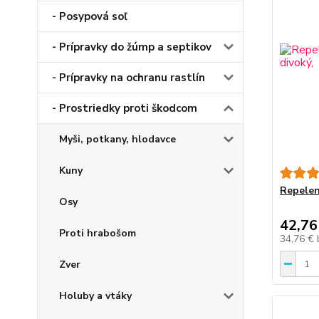
- Posypová soľ
- Prípravky do žúmp a septikov
- Prípravky na ochranu rastlín
- Prostriedky proti škodcom
Myši, potkany, hlodavce
Kuny
Repelent
Osy
42,76
Proti hrabošom
34,76 €
Zver
Holuby a vtáky