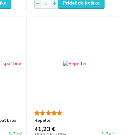
íka
Pridať do košíka
päť bros
Repeller
41,23 €
3-7 dní
3-7 dní
33,52 €
bez DPH