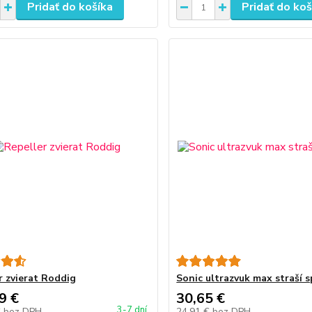
Pridať do košíka
Pridať do koš
r zvierat Roddig
Sonic ultrazvuk max straší s
9 €
30,65 €
3-7 dní
€
bez DPH
24,91 €
bez DPH