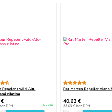
 Repelent wild-Alu-
Rat Marten Repeller Viano 
aná zliatina
 €
40,63 €
3-7 dní
bez DPH
33,03 €
bez DPH