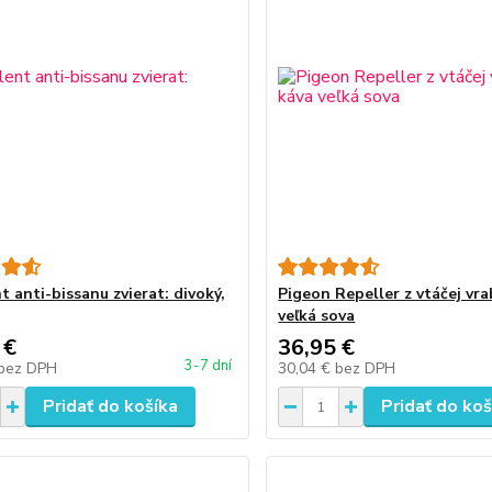
 anti-bissanu zvierat: divoký,
Pigeon Repeller z vtáčej vr
veľká sova
 €
36,95 €
3-7 dní
bez DPH
30,04 €
bez DPH
Pridať do košíka
Pridať do koš