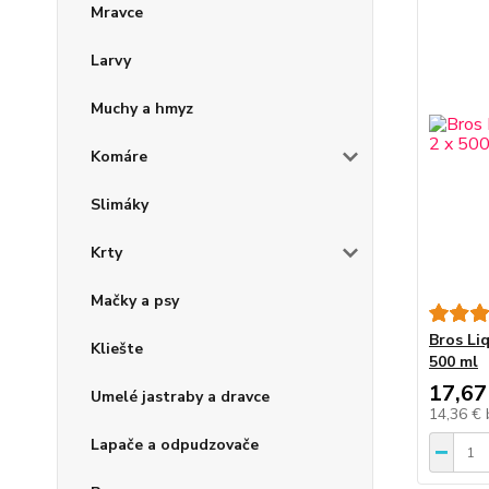
Mravce
Larvy
Muchy a hmyz
Komáre
Slimáky
Krty
Mačky a psy
Bros Li
Kliešte
500 ml
17,67
Umelé jastraby a dravce
14,36 €
Lapače a odpudzovače