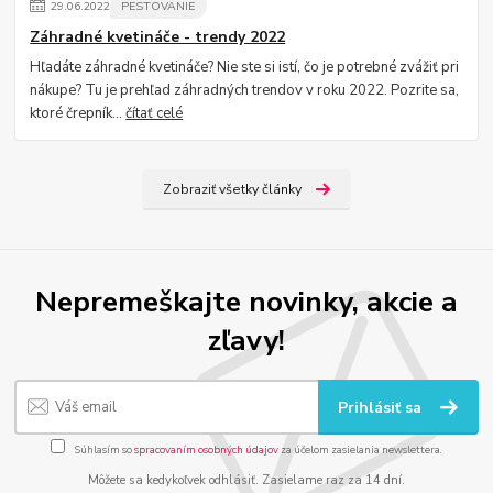
29
.
06
.
2022
PESTOVANIE
Záhradné kvetináče - trendy 2022
Hľadáte záhradné kvetináče? Nie ste si istí, čo je potrebné zvážiť pri
nákupe? Tu je prehľad záhradných trendov v roku 2022. Pozrite sa,
ktoré črepník...
čítať celé
Zobraziť všetky články
Nepremeškajte novinky, akcie a
zľavy!
Prihlásiť sa
Súhlasím so
spracovaním osobných údajov
za účelom zasielania newslettera.
Môžete sa kedykoľvek odhlásiť. Zasielame raz za 14 dní.