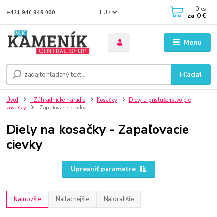
0
ks
EUR
+421 940 949 000
za
0 €
Menu
Hľadať
Úvod
- Záhradnícke náradie
Kosačky
Diely a príslušenstvo pre
kosačky
Zapaľovacie cievky
Diely na kosačky - Zapaľovacie
cievky
Upresniť parametre
Najnovšie
Najlacnejšie
Najdrahšie