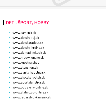
DETI, ŠPORT, HOBBY
www.kamenik.sk
www.detsky-raj.sk
www.detskaradost.sk
www.detsky-hrdina.sk
www.domaci-milacik.sk
www.hracky-online.sk
www.kupelna.shop
www.stonshop.sk
www.sanita-kupelne.sk
www.skolsky-batoh.sk
www.sportaturistika.sk
www.potraviny-online.sk
www.zlatnictvo-online.sk
www.rybarstvo-kamenik.sk