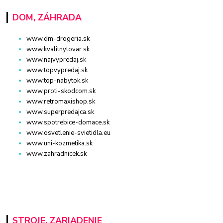
DOM, ZÁHRADA
www.dm-drogeria.sk
www.kvalitnytovar.sk
www.najvypredaj.sk
www.topvypredaj.sk
www.top-nabytok.sk
www.proti-skodcom.sk
www.retromaxishop.sk
www.superpredajca.sk
www.spotrebice-domace.sk
www.osvetlenie-svietidla.eu
www.uni-kozmetika.sk
www.zahradnicek.sk
STROJE, ZARIADENIE