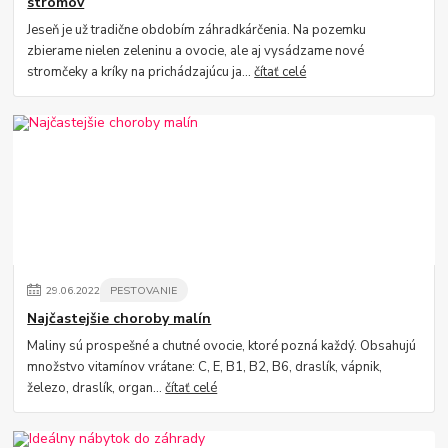
stromov
Jeseň je už tradične obdobím záhradkárčenia. Na pozemku
zbierame nielen zeleninu a ovocie, ale aj vysádzame nové
stromčeky a kríky na prichádzajúcu ja...
čítať celé
29
.
06
.
2022
PESTOVANIE
Najčastejšie choroby malín
Maliny sú prospešné a chutné ovocie, ktoré pozná každý. Obsahujú
množstvo vitamínov vrátane: C, E, B1, B2, B6, draslík, vápnik,
železo, draslík, organ...
čítať celé