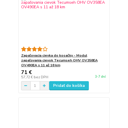
Zapaľovacia cievka do kosačky - Modul
zapaľovania cievok Tecumseh OHV OV358EA
OV490EA s 11 až 18 km
71 €
3-7 dní
57,72 €
bez DPH
Pridať do košíka