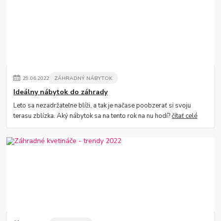
29
.
06
.
2022
ZÁHRADNÝ NÁBYTOK
Ideálny nábytok do záhrady
Leto sa nezadržateľne blíži, a tak je načase poobzerať si svoju
terasu zblízka. Aký nábytok sa na tento rok na nu hodí?
čítať celé