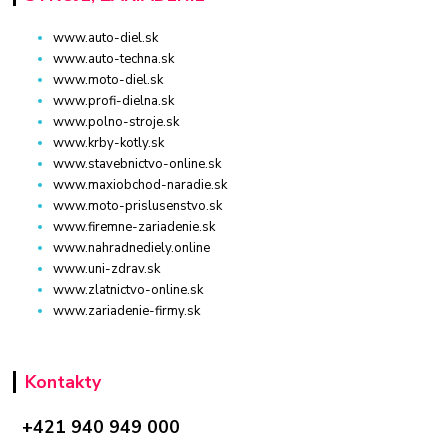
www.auto-diel.sk
www.auto-techna.sk
www.moto-diel.sk
www.profi-dielna.sk
www.polno-stroje.sk
www.krby-kotly.sk
www.stavebnictvo-online.sk
www.maxiobchod-naradie.sk
www.moto-prislusenstvo.sk
www.firemne-zariadenie.sk
www.nahradnediely.online
www.uni-zdrav.sk
www.zlatnictvo-online.sk
www.zariadenie-firmy.sk
Kontakty
+421 940 949 000