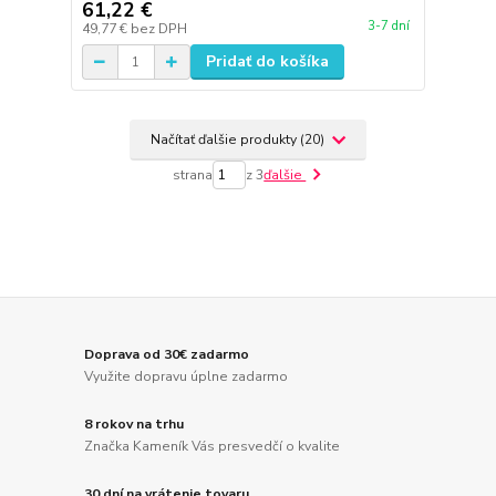
61,22 €
3-7 dní
49,77 €
bez DPH
Pridať do košíka
Načítať ďalšie produkty (20)
strana
z 3
ďalšie
Doprava od 30€ zadarmo
Využite dopravu úplne zadarmo
8 rokov na trhu
Značka Kameník Vás presvedčí o kvalite
30 dní na vrátenie tovaru