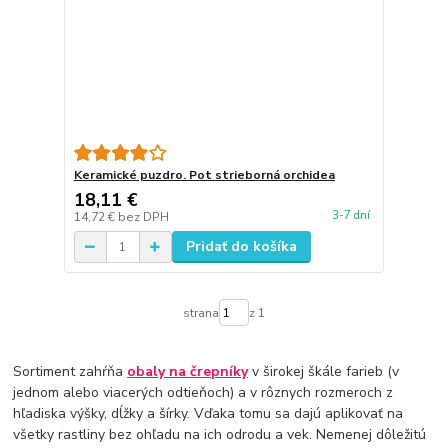
Keramické puzdro. Pot strieborná orchidea
18,11 €
3-7 dní
14,72 €
bez DPH
Pridať do košíka
strana
z 1
Sortiment zahŕňa
obaly na črepníky
v širokej škále farieb (v
jednom alebo viacerých odtieňoch) a v rôznych rozmeroch z
hľadiska výšky, dĺžky a šírky. Vďaka tomu sa dajú aplikovať na
všetky rastliny bez ohľadu na ich odrodu a vek. Nemenej dôležitú