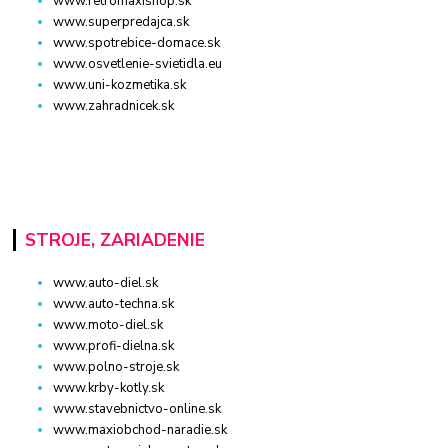
www.retromaxishop.sk
www.superpredajca.sk
www.spotrebice-domace.sk
www.osvetlenie-svietidla.eu
www.uni-kozmetika.sk
www.zahradnicek.sk
STROJE, ZARIADENIE
www.auto-diel.sk
www.auto-techna.sk
www.moto-diel.sk
www.profi-dielna.sk
www.polno-stroje.sk
www.krby-kotly.sk
www.stavebnictvo-online.sk
www.maxiobchod-naradie.sk