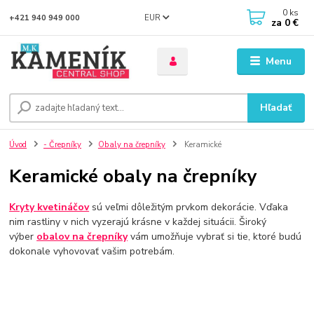
0
ks
EUR
+421 940 949 000
za
0 €
Menu
Hľadať
Úvod
- Črepníky
Obaly na črepníky
Keramické
Keramické obaly na črepníky
Kryty kvetináčov
sú veľmi dôležitým prvkom dekorácie. Vďaka
nim rastliny v nich vyzerajú krásne v každej situácii. Široký
výber
obalov na črepníky
vám umožňuje vybrať si tie, ktoré budú
dokonale vyhovovať vašim potrebám.