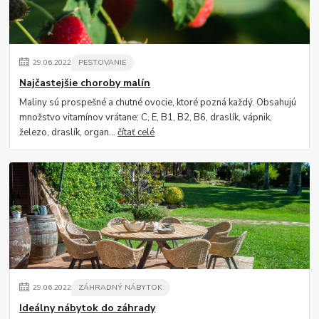
29
.
06
.
2022
PESTOVANIE
Najčastejšie choroby malín
Maliny sú prospešné a chutné ovocie, ktoré pozná každý. Obsahujú
množstvo vitamínov vrátane: C, E, B1, B2, B6, draslík, vápnik,
železo, draslík, organ...
čítať celé
29
.
06
.
2022
ZÁHRADNÝ NÁBYTOK
Ideálny nábytok do záhrady