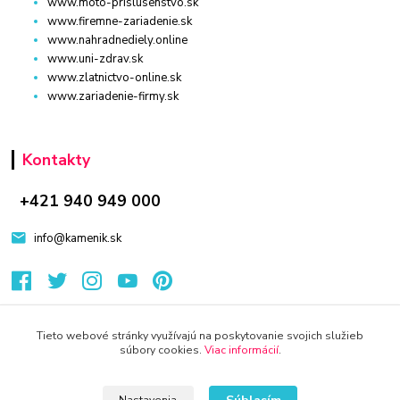
www.moto-prislusenstvo.sk
www.firemne-zariadenie.sk
www.nahradnediely.online
www.uni-zdrav.sk
www.zlatnictvo-online.sk
www.zariadenie-firmy.sk
Kontakty
+421 940 949 000
info@kamenik.sk
Tieto webové stránky využívajú na poskytovanie svojich služieb
súbory cookies.
Viac informácií
.
© 2024 Všetky práva vyhradené KAMENIK.SK
Vytvorené na
Eshop-rychlo.sk