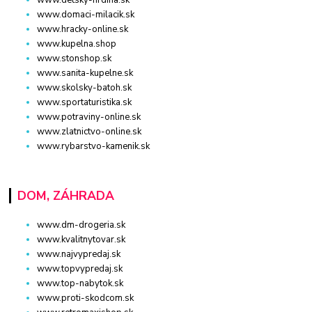
www.domaci-milacik.sk
www.hracky-online.sk
www.kupelna.shop
www.stonshop.sk
www.sanita-kupelne.sk
www.skolsky-batoh.sk
www.sportaturistika.sk
www.potraviny-online.sk
www.zlatnictvo-online.sk
www.rybarstvo-kamenik.sk
DOM, ZÁHRADA
www.dm-drogeria.sk
www.kvalitnytovar.sk
www.najvypredaj.sk
www.topvypredaj.sk
www.top-nabytok.sk
www.proti-skodcom.sk