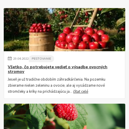
29
.
06
.
2022
PESTOVANIE
Všetko, čo potrebujete vedieť o výsadbe ovocných
stromov
Jeseň je už tradične obdobím záhradkárčenia. Na pozemku
zbierame nielen zeleninu a ovocie, ale aj vysádzame nové
stromčeky a kríky na prichádzajúcu ja...
čítať celé