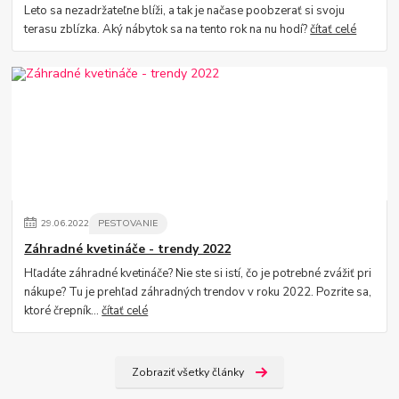
Leto sa nezadržateľne blíži, a tak je načase poobzerať si svoju
terasu zblízka. Aký nábytok sa na tento rok na nu hodí?
čítať celé
29
.
06
.
2022
PESTOVANIE
Záhradné kvetináče - trendy 2022
Hľadáte záhradné kvetináče? Nie ste si istí, čo je potrebné zvážiť pri
nákupe? Tu je prehľad záhradných trendov v roku 2022. Pozrite sa,
ktoré črepník...
čítať celé
Zobraziť všetky články