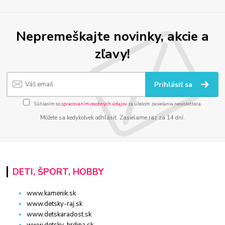
Nepremeškajte novinky, akcie a
zľavy!
Prihlásiť sa
Súhlasím so
spracovaním osobných údajov
za účelom zasielania newslettera.
Môžete sa kedykoľvek odhlásiť. Zasielame raz za 14 dní.
DETI, ŠPORT, HOBBY
www.kamenik.sk
www.detsky-raj.sk
www.detskaradost.sk
www.detsky-hrdina.sk