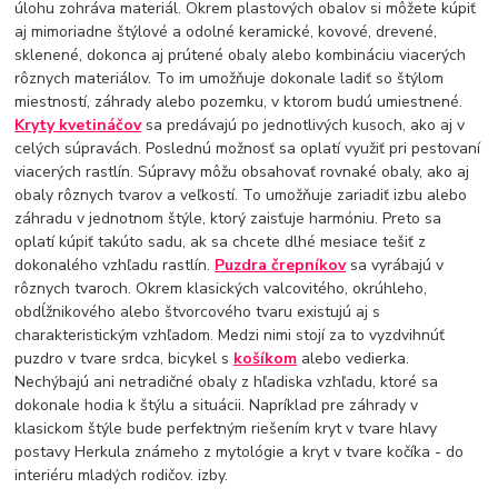
úlohu zohráva materiál. Okrem plastových obalov si môžete kúpiť
aj mimoriadne štýlové a odolné keramické, kovové, drevené,
sklenené, dokonca aj prútené obaly alebo kombináciu viacerých
rôznych materiálov. To im umožňuje dokonale ladiť so štýlom
miestností, záhrady alebo pozemku, v ktorom budú umiestnené.
Kryty kvetináčov
sa predávajú po jednotlivých kusoch, ako aj v
celých súpravách. Poslednú možnosť sa oplatí využiť pri pestovaní
viacerých rastlín. Súpravy môžu obsahovať rovnaké obaly, ako aj
obaly rôznych tvarov a veľkostí. To umožňuje zariadiť izbu alebo
záhradu v jednotnom štýle, ktorý zaisťuje harmóniu. Preto sa
oplatí kúpiť takúto sadu, ak sa chcete dlhé mesiace tešiť z
dokonalého vzhľadu rastlín.
Puzdra črepníkov
sa vyrábajú v
rôznych tvaroch. Okrem klasických valcovitého, okrúhleho,
obdĺžnikového alebo štvorcového tvaru existujú aj s
charakteristickým vzhľadom. Medzi nimi stojí za to vyzdvihnúť
puzdro v tvare srdca, bicykel s
košíkom
alebo vedierka.
Nechýbajú ani netradičné obaly z hľadiska vzhľadu, ktoré sa
dokonale hodia k štýlu a situácii. Napríklad pre záhrady v
klasickom štýle bude perfektným riešením kryt v tvare hlavy
postavy Herkula známeho z mytológie a kryt v tvare kočíka - do
interiéru mladých rodičov. izby.