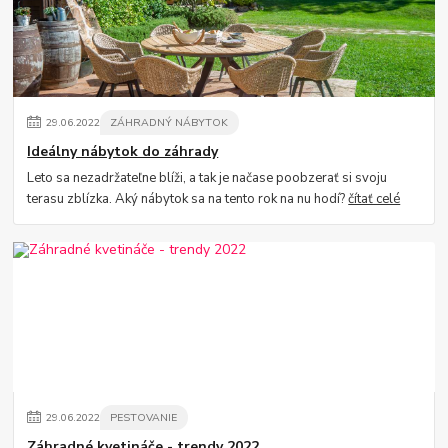
29
.
06
.
2022
ZÁHRADNÝ NÁBYTOK
Ideálny nábytok do záhrady
Leto sa nezadržateľne blíži, a tak je načase poobzerať si svoju
terasu zblízka. Aký nábytok sa na tento rok na nu hodí?
čítať celé
29
.
06
.
2022
PESTOVANIE
Záhradné kvetináče - trendy 2022