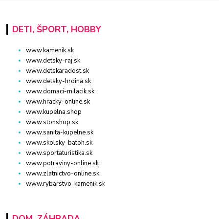
DETI, ŠPORT, HOBBY
www.kamenik.sk
www.detsky-raj.sk
www.detskaradost.sk
www.detsky-hrdina.sk
www.domaci-milacik.sk
www.hracky-online.sk
www.kupelna.shop
www.stonshop.sk
www.sanita-kupelne.sk
www.skolsky-batoh.sk
www.sportaturistika.sk
www.potraviny-online.sk
www.zlatnictvo-online.sk
www.rybarstvo-kamenik.sk
DOM, ZÁHRADA