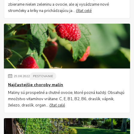
zbierame nielen zeleninu a ovocie, ale aj vysádzame nové
stromčeky a kríky na prichádzajúcu ja...
čítať celé
29
.
06
.
2022
PESTOVANIE
Najčastejšie choroby malín
Maliny sú prospešné a chutné ovocie, ktoré pozná každý. Obsahujú
množstvo vitamínov vrátane: C, E, B1, B2, B6, draslík, vápnik,
železo, draslík, organ...
čítať celé