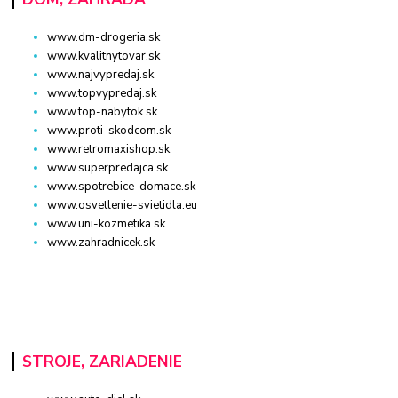
www.dm-drogeria.sk
www.kvalitnytovar.sk
www.najvypredaj.sk
www.topvypredaj.sk
www.top-nabytok.sk
www.proti-skodcom.sk
www.retromaxishop.sk
www.superpredajca.sk
www.spotrebice-domace.sk
www.osvetlenie-svietidla.eu
www.uni-kozmetika.sk
www.zahradnicek.sk
STROJE, ZARIADENIE