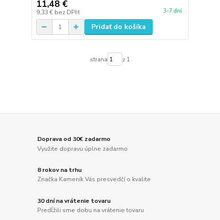
11,48 €
3-7 dní
9,33 €
bez DPH
Pridať do košíka
strana
z 1
Doprava od 30€ zadarmo
Využite dopravu úplne zadarmo
8 rokov na trhu
Značka Kameník Vás presvedčí o kvalite
30 dní na vrátenie tovaru
Predĺžili sme dobu na vrátenie tovaru