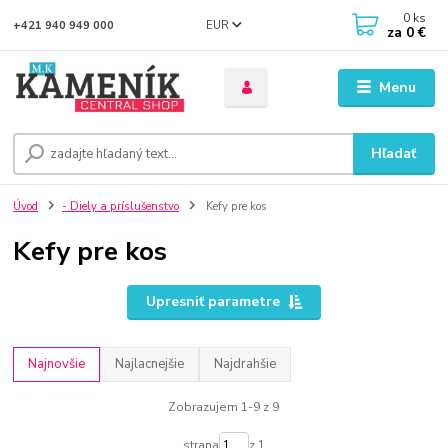
0
ks
EUR
+421 940 949 000
za
0 €
Menu
Hľadať
Úvod
- Diely a príslušenstvo
Kefy pre kos
Kefy pre kos
Upresniť parametre
Najnovšie
Najlacnejšie
Najdrahšie
Zobrazujem 1-9 z 9
strana
z 1