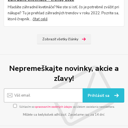
Hľadáte záhradné kvetináče? Nie ste si istí, čo je potrebné zvážiť pri
nákupe? Tu je prehľad záhradných trendov v roku 2022. Pozrite sa,
ktoré črepník...
čítať celé
Zobraziť všetky články
Nepremeškajte novinky, akcie a
zľavy!
Prihlásiť sa
Súhlasím so
spracovaním osobných údajov
za účelom zasielania newslettera.
Môžete sa kedykoľvek odhlásiť. Zasielame raz za 14 dní.