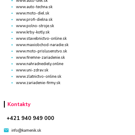
www.auto-diel.sk
www.auto-techna.sk
www.moto-diel.sk
www.profi-dielna.sk
www.polno-stroje.sk
www.krby-kotly.sk
www.stavebnictvo-online.sk
www.maxiobchod-naradie.sk
www.moto-prislusenstvo.sk
www.firemne-zariadenie.sk
www.nahradnediely.online
www.uni-zdrav.sk
www.zlatnictvo-online.sk
www.zariadenie-firmy.sk
Kontakty
+421 940 949 000
info@kamenik.sk