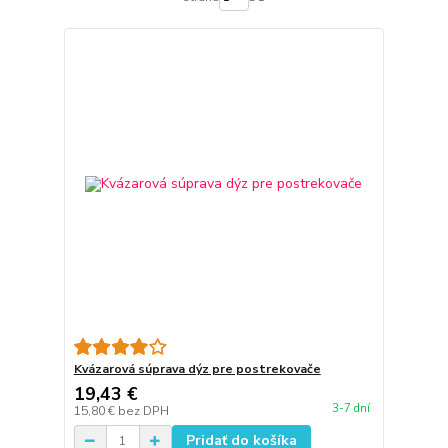
Kvázarová súprava dýz pre postrekovače
19,43 €
3-7 dní
15,80 €
bez DPH
Pridať do košíka