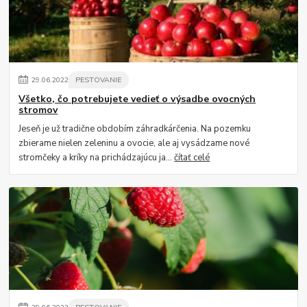
29
.
06
.
2022
PESTOVANIE
Všetko, čo potrebujete vedieť o výsadbe ovocných
stromov
Jeseň je už tradične obdobím záhradkárčenia. Na pozemku
zbierame nielen zeleninu a ovocie, ale aj vysádzame nové
stromčeky a kríky na prichádzajúcu ja...
čítať celé