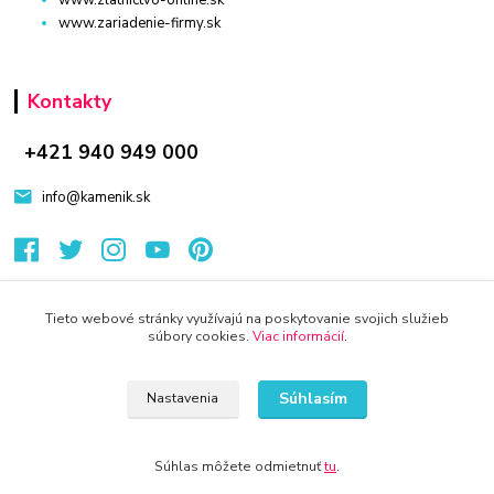
www.zariadenie-firmy.sk
Kontakty
+421 940 949 000
info@kamenik.sk
Tieto webové stránky využívajú na poskytovanie svojich služieb
súbory cookies.
Viac informácií
.
© 2024 Všetky práva vyhradené KAMENIK.SK
Vytvorené na
Eshop-rychlo.sk
Súhlasím
Nastavenia
Súhlas môžete odmietnuť
tu
.