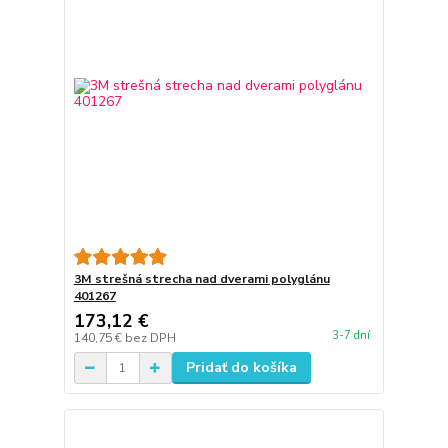
3M strešná strecha nad dverami polyglánu
401267
173,12 €
3-7 dní
140,75 €
bez DPH
Pridať do košíka