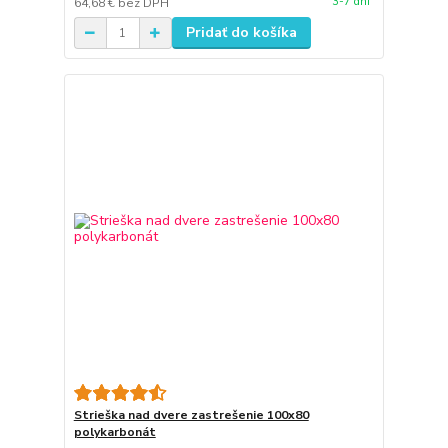
3-7 dní
64,68 €
bez DPH
Pridať do košíka
Strieška nad dvere zastrešenie 100x80
polykarbonát