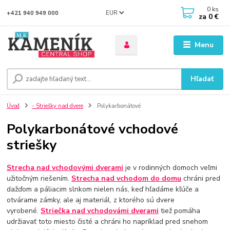
0
ks
EUR
+421 940 949 000
za
0 €
Menu
Hľadať
Úvod
- Striešky nad dvere
Polykarbonátové
Polykarbonátové vchodové
striešky
Strecha nad vchodovými dverami
je v rodinných domoch veľmi
užitočným riešením.
Strecha nad vchodom do domu
chráni pred
dažďom a páliacim slnkom nielen nás, keď hľadáme kľúče a
otvárame zámky, ale aj materiál, z ktorého sú dvere
vyrobené.
Striečka nad vchodovámi dverami
tiež pomáha
udržiavať toto miesto čisté a chráni ho napríklad pred snehom