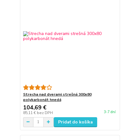
Strecha nad dverami strešná 300x80
polykarbonát hnedá
104,69 €
3-7 dní
85,11 €
bez DPH
Pridať do košíka