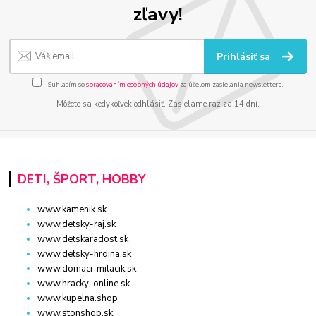
zľavy!
Prihlásiť sa
Súhlasím so
spracovaním osobných údajov
za účelom zasielania newslettera.
Môžete sa kedykoľvek odhlásiť. Zasielame raz za 14 dní.
DETI, ŠPORT, HOBBY
www.kamenik.sk
www.detsky-raj.sk
www.detskaradost.sk
www.detsky-hrdina.sk
www.domaci-milacik.sk
www.hracky-online.sk
www.kupelna.shop
www.stonshop.sk