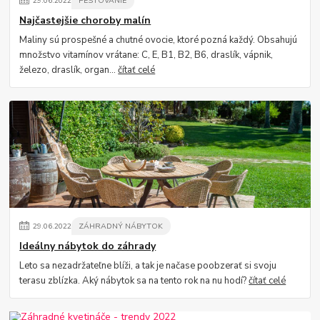
29
.
06
.
2022
PESTOVANIE
Najčastejšie choroby malín
Maliny sú prospešné a chutné ovocie, ktoré pozná každý. Obsahujú
množstvo vitamínov vrátane: C, E, B1, B2, B6, draslík, vápnik,
železo, draslík, organ...
čítať celé
29
.
06
.
2022
ZÁHRADNÝ NÁBYTOK
Ideálny nábytok do záhrady
Leto sa nezadržateľne blíži, a tak je načase poobzerať si svoju
terasu zblízka. Aký nábytok sa na tento rok na nu hodí?
čítať celé