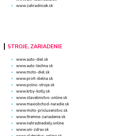
www.zahradnicek.sk
STROJE, ZARIADENIE
www.auto-diel.sk
www.auto-techna.sk
www.moto-diel.sk
www.profi-dielna.sk
www.polno-stroje.sk
www.krby-kotly.sk
www.stavebnictvo-online.sk
www.maxiobchod-naradie.sk
www.moto-prislusenstvo.sk
www.firemne-zariadenie.sk
www.nahradnediely.online
www.uni-zdrav.sk
www.zlatnictvo-online.sk