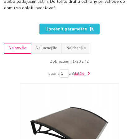
alebo padajúcim lístím. Do tohto druhu ochrany pri vchode do
domu sa oplatí investovať.
Upresniť parametre
Najnovšie
Najlacnejšie
Najdrahšie
Zobrazujem 1-20 z 42
strana
z 3
ďalšie