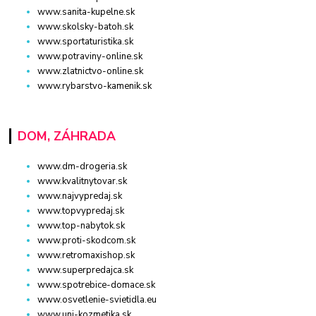
www.sanita-kupelne.sk
www.skolsky-batoh.sk
www.sportaturistika.sk
www.potraviny-online.sk
www.zlatnictvo-online.sk
www.rybarstvo-kamenik.sk
DOM, ZÁHRADA
www.dm-drogeria.sk
www.kvalitnytovar.sk
www.najvypredaj.sk
www.topvypredaj.sk
www.top-nabytok.sk
www.proti-skodcom.sk
www.retromaxishop.sk
www.superpredajca.sk
www.spotrebice-domace.sk
www.osvetlenie-svietidla.eu
www.uni-kozmetika.sk