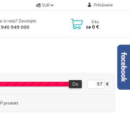
Prihlásenie
EUR
e si rady? Zavolajte.
0
ks
za
0 €
 940 949 000
Do
€
P produkt