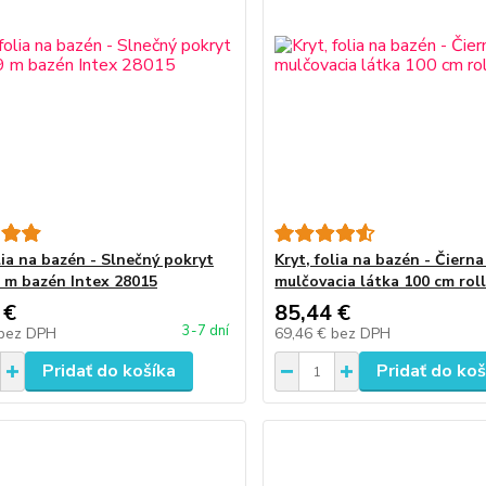
lia na bazén - Slnečný pokryt
Kryt, folia na bazén - Čiern
9 m bazén Intex 28015
mulčovacia látka 100 cm rol
 €
85,44 €
3-7 dní
bez DPH
69,46 €
bez DPH
Pridať do košíka
Pridať do koš