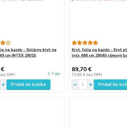
lia na bazén - Solárny kryt na
Kryt, folia na bazén - Kryt p
49 cm INTEX 28015
intx 488 cm 28040 rámový b
 €
89,70 €
3-7 dní
bez DPH
72,93 €
bez DPH
Pridať do košíka
Pridať do koš