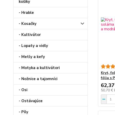
košíky
- Hrable
- Kosačky
- Kultivátor
- Lopaty a vidly
- Metly a kefy
- Motyka a kultivátori
Kryt, fo
fólia s 
- Nožnice a tajomníci
62,37
- Osi
50,70 €
- Ostávajúce
- Píly