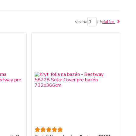
strana
z 5
ďalšie