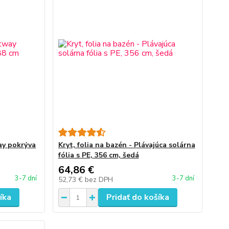
way pokrýva
Kryt, folia na bazén - Plávajúca solárna
fólia s PE, 356 cm, šedá
64,86 €
3-7 dní
3-7 dní
52,73 €
bez DPH
íka
Pridať do košíka