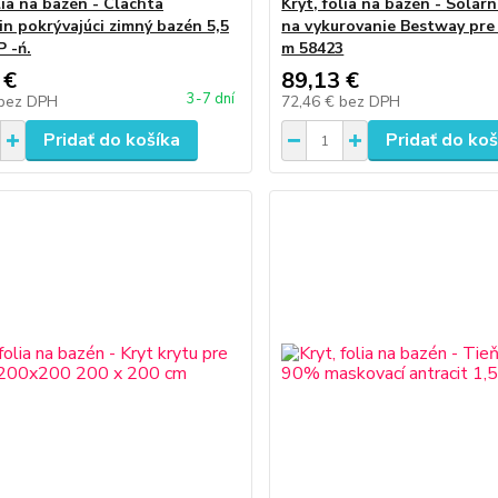
lia na bazén - Clachta
Kryt, folia na bazén - Solár
in pokrývajúci zimný bazén 5,5
na vykurovanie Bestway pre
P -ń.
m 58423
 €
89,13 €
3-7 dní
bez DPH
72,46 €
bez DPH
Pridať do košíka
Pridať do koš