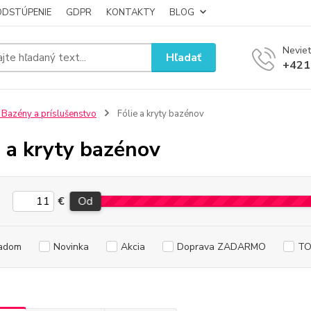
ODSTÚPENIE
GDPR
KONTAKTY
BLOG
Neviet
Hľadať
+421
 Bazény a príslušenstvo
Fólie a kryty bazénov
e a kryty bazénov
€
Od
adom
Novinka
Akcia
Doprava ZADARMO
TO