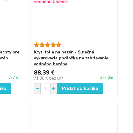
lachty pre
Kryt, folia na bazén - Slnečná
azén
vykurovacia podložka na zahrievanie
vodného bazéna
88,39 €
3-7 dní
3-7 dní
71,86 €
bez DPH
íka
Pridať do košíka