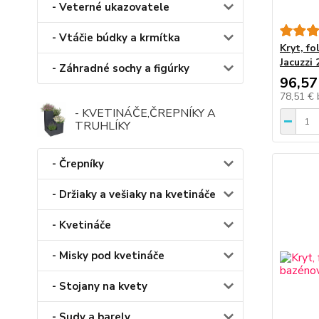
- Veterné ukazovatele
- Vtáčie búdky a krmítka
Kryt, fo
Jacuzzi
- Záhradné sochy a figúrky
96,57
78,51 €
- KVETINÁČE,ČREPNÍKY A
TRUHLÍKY
- Črepníky
- Držiaky a vešiaky na kvetináče
- Kvetináče
- Misky pod kvetináče
- Stojany na kvety
- Sudy a barely