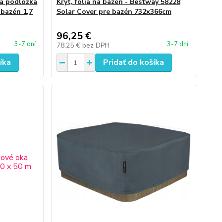
na podložka
Kryt, folia na bazén - Bestway 58228
 bazén 1,7
Solar Cover pre bazén 732x366cm
96,25 €
3-7 dní
3-7 dní
78,25 €
bez DPH
íka
Pridať do košíka