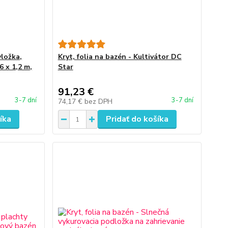
vložka,
Kryt, folia na bazén - Kultivátor DC
6 x 1,2 m,
Star
91,23 €
3-7 dní
3-7 dní
74,17 €
bez DPH
íka
Pridať do košíka