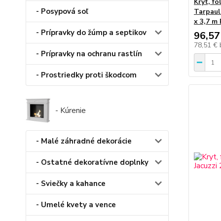
Kryt, fo
- Posypová soľ
Tarpaul
x 3,7 m 
- Prípravky do žúmp a septikov
96,57
78,51 €
- Prípravky na ochranu rastlín
- Prostriedky proti škodcom
- Kúrenie
- Malé záhradné dekorácie
- Ostatné dekoratívne doplnky
- Sviečky a kahance
- Umelé kvety a vence