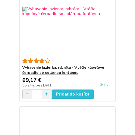
Vybavenie jazierka, rybníka - Vtáčie kúpeľové
čerpadlo so solárnou fontánou
69,17 €
3-7 dní
56,24 €
bez DPH
Pridať do košíka