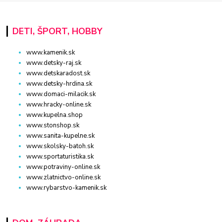
DETI, ŠPORT, HOBBY
www.kamenik.sk
www.detsky-raj.sk
www.detskaradost.sk
www.detsky-hrdina.sk
www.domaci-milacik.sk
www.hracky-online.sk
www.kupelna.shop
www.stonshop.sk
www.sanita-kupelne.sk
www.skolsky-batoh.sk
www.sportaturistika.sk
www.potraviny-online.sk
www.zlatnictvo-online.sk
www.rybarstvo-kamenik.sk