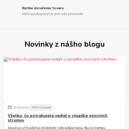
Rýchle doručenie tovaru
Vaša spokojnosť je pre nás prvoradá
Novinky z nášho blogu
29
.
06
.
2022
PESTOVANIE
Všetko, čo potrebujete vedieť o výsadbe ovocných
stromov
Jeseň je už tradične obdobím záhradkárčenia. Na pozemku