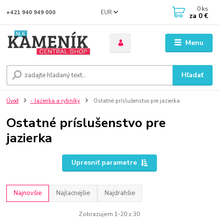
0
ks
EUR
+421 940 949 000
za
0 €
Menu
Hľadať
Úvod
- Jazierka a rybníky
Ostatné príslušenstvo pre jazierka
Ostatné príslušenstvo pre
jazierka
Upresniť parametre
Najnovšie
Najlacnejšie
Najdrahšie
Zobrazujem 1-20 z 30