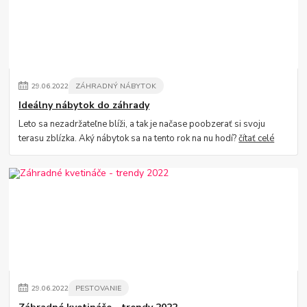
29
.
06
.
2022
ZÁHRADNÝ NÁBYTOK
Ideálny nábytok do záhrady
Leto sa nezadržateľne blíži, a tak je načase poobzerať si svoju
terasu zblízka. Aký nábytok sa na tento rok na nu hodí?
čítať celé
29
.
06
.
2022
PESTOVANIE