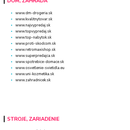
DOM, ZÁHRADA
www.dm-drogeria.sk
www.kvalitnytovar.sk
www.najvypredaj.sk
www.topvypredaj.sk
www.top-nabytok.sk
www.proti-skodcom.sk
www.retromaxishop.sk
www.superpredajca.sk
www.spotrebice-domace.sk
www.osvetlenie-svietidla.eu
www.uni-kozmetika.sk
www.zahradnicek.sk
STROJE, ZARIADENIE