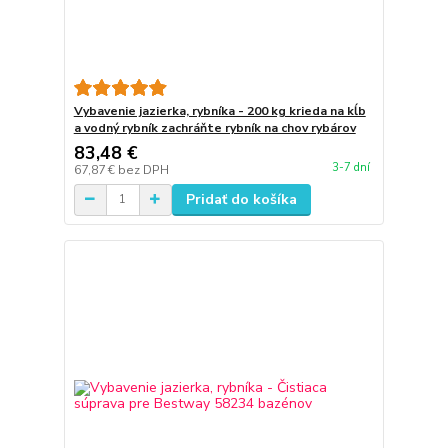
Vybavenie jazierka, rybníka - 200 kg krieda na kĺb
a vodný rybník zachráňte rybník na chov rybárov
83,48 €
3-7 dní
67,87 €
bez DPH
Pridať do košíka