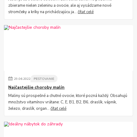
zbierame nielen zeleninu a ovocie, ale aj vysádzame nové
stromčeky a kríky na prichádzajúcu ja...
čítať celé
29
.
06
.
2022
PESTOVANIE
Najčastejšie choroby malín
Maliny sú prospešné a chutné ovocie, ktoré pozná každý. Obsahujú
množstvo vitamínov vrátane: C, E, B1, B2, B6, draslík, vápnik,
železo, draslík, organ...
čítať celé