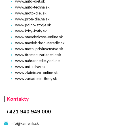
www.auto-diel.sk
www.auto-techna.sk
www.moto-diel.sk
www.profi-dielna.sk
www.polno-stroje.sk
www.krby-kotly.sk
www.stavebnictvo-online.sk
www.maxiobchod-naradie.sk
www.moto-prislusenstvo.sk
www.firemne-zariadenie.sk
www.nahradnediely.online
www.uni-zdrav.sk
www.zlatnictvo-online.sk
www.zariadenie-firmy.sk
Kontakty
+421 940 949 000
info@kamenik.sk