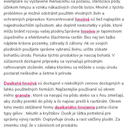
exempláre sú vystavené meniacemu sa počasiu, sterilizácii pôdy,
účinkom hmyzu a vzniku nákazlivých chorôb listov. Mnohé z týchto
problémov je možné odstrániť použitím vhodných živín a
ochranných prípravkov. Koncentrované
hnojivá
sú tiež najlepším a
najjednoduchším spôsobom, ako doplniť nedostatky v pôde, ktoré
môžu brániť rozvoju vašej plodiny.Správne
hnojivo
je tajomstvom
úspešného a efektívneho šľachtenia rastlín. Bez nej len ťažko
nájdete krásne pozemky, záhrady či záhony. Ak vo svojich
plodinách použijete správne vybranú živinu, určite získate
bohatšiu úrodu. Ponuka týchto produktov je naozaj bohatá. V
súčasnosti dostupné prípravky sa vyznačujú prírodným,
rafinovaným zložením, vďaka ktorému sa môžete o svoju úrodu
postarať neškodne a šetrne k prírode.
Dusíkaté hnojivá
sú dostupné v niekoľkých cenovo dostupných a
ľahko použiteľných formách. Najčastejšie používané sú okrem
iného
granule
, ktoré sa nasypú na pôdu alebo sa s ňou zmiešajú,
aby zložky prenikli do pôdy a čo najviac prešli k rastlinám. Okrem
toho medzi obľúbené formy
dusíkatého hnojenia
patria rôzne
typy gélov , tekutín a kryštálov .Dusík je látka potrebná pre
správny vývoj rastlín. Ovplyvňuje úrodu a rast väčšiny plodín. Za
zmienku stojí, že v závislosti od produktu