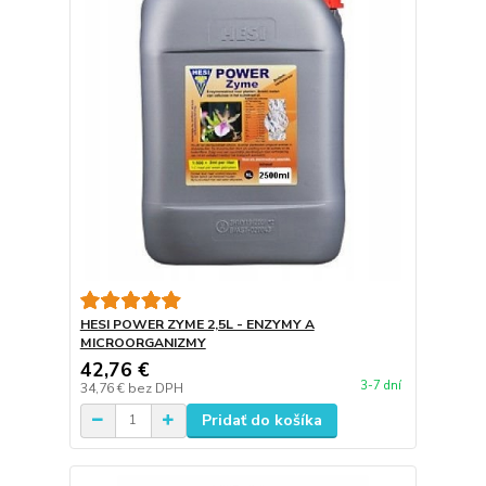
HESI POWER ZYME 2,5L - ENZYMY A
MICROORGANIZMY
42,76 €
3-7 dní
34,76 €
bez DPH
Pridať do košíka