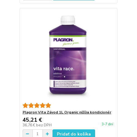
Plagron Vita Závod 1L Organic nižšia kondicionér
45,21 €
3-7 dní
36,76 €
bez DPH
Pridať do košíka