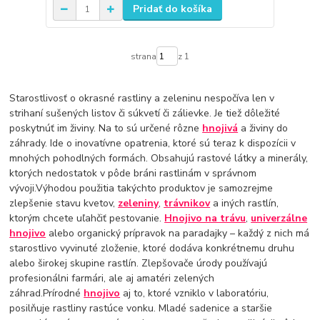
Pridať do košíka
strana
z 1
Starostlivosť o okrasné rastliny a zeleninu nespočíva len v
strihaní sušených listov či súkvetí či zálievke. Je tiež dôležité
poskytnúť im živiny. Na to sú určené rôzne
hnojivá
a živiny do
záhrady. Ide o inovatívne opatrenia, ktoré sú teraz k dispozícii v
mnohých pohodlných formách. Obsahujú rastové látky a minerály,
ktorých nedostatok v pôde bráni rastlinám v správnom
vývoji.Výhodou použitia takýchto produktov je samozrejme
zlepšenie stavu kvetov,
zeleniny
,
trávnikov
a iných rastlín,
ktorým chcete uľahčiť pestovanie.
Hnojivo na trávu
,
univerzálne
hnojivo
alebo organický prípravok na paradajky – každý z nich má
starostlivo vyvinuté zloženie, ktoré dodáva konkrétnemu druhu
alebo širokej skupine rastlín. Zlepšovače úrody používajú
profesionálni farmári, ale aj amatéri zelených
záhrad.Prírodné
hnojivo
aj to, ktoré vzniklo v laboratóriu,
posilňuje rastliny rastúce vonku. Mladé sadenice a staršie