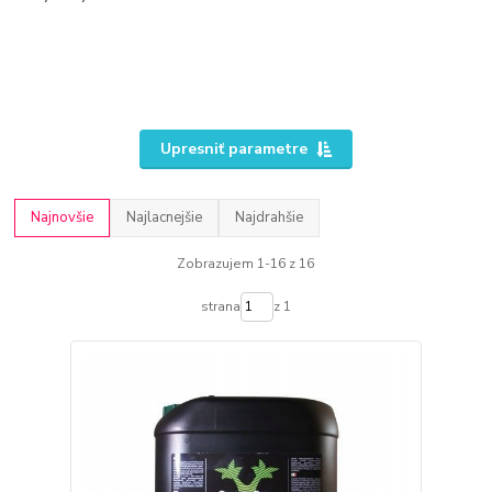
Upresniť parametre
Najnovšie
Najlacnejšie
Najdrahšie
Zobrazujem 1-16 z 16
strana
z 1