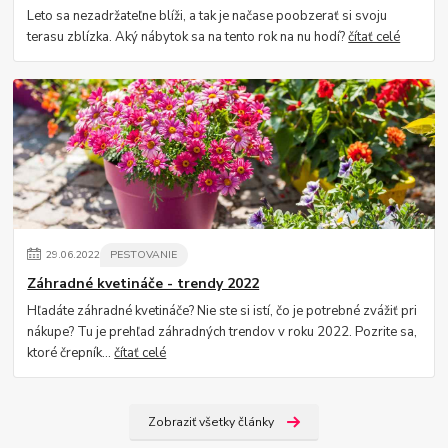
Leto sa nezadržateľne blíži, a tak je načase poobzerať si svoju
terasu zblízka. Aký nábytok sa na tento rok na nu hodí?
čítať celé
29
.
06
.
2022
PESTOVANIE
Záhradné kvetináče - trendy 2022
Hľadáte záhradné kvetináče? Nie ste si istí, čo je potrebné zvážiť pri
nákupe? Tu je prehľad záhradných trendov v roku 2022. Pozrite sa,
ktoré črepník...
čítať celé
Zobraziť všetky články