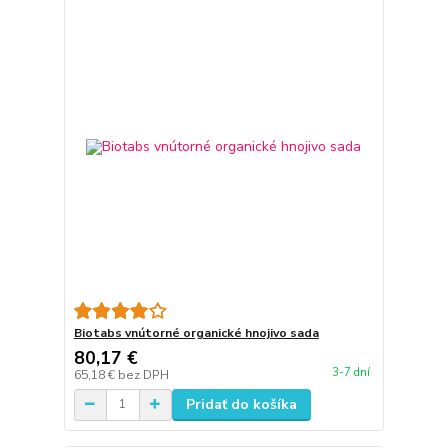
Biotabs vnútorné organické hnojivo sada
80,17 €
3-7 dní
65,18 €
bez DPH
Pridať do košíka