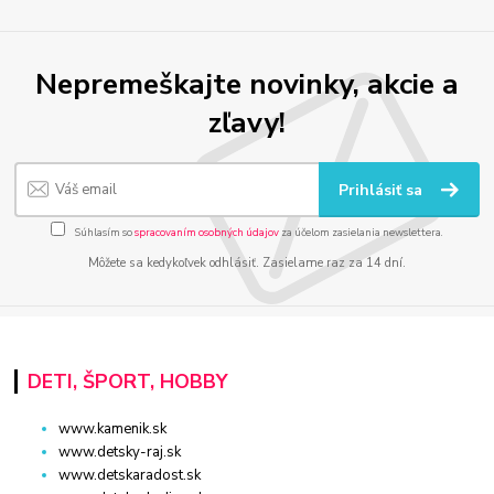
Nepremeškajte novinky, akcie a
zľavy!
Prihlásiť sa
Súhlasím so
spracovaním osobných údajov
za účelom zasielania newslettera.
Môžete sa kedykoľvek odhlásiť. Zasielame raz za 14 dní.
DETI, ŠPORT, HOBBY
www.kamenik.sk
www.detsky-raj.sk
www.detskaradost.sk