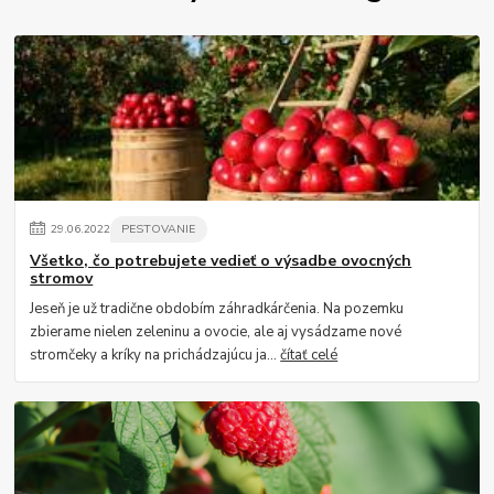
29
.
06
.
2022
PESTOVANIE
Všetko, čo potrebujete vedieť o výsadbe ovocných
stromov
Jeseň je už tradične obdobím záhradkárčenia. Na pozemku
zbierame nielen zeleninu a ovocie, ale aj vysádzame nové
stromčeky a kríky na prichádzajúcu ja...
čítať celé