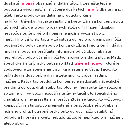
dusíkaté
hnojivá
obsahujú aj ďalšie látky, ktoré ešte lepšie
podporujú vývoj rastlín. Pri výbere dusíkatých
hnojív
dbajte na ich
účel. Tieto produkty sa delia na produkty určené
na kríky , trávniky , listnaté rastliny a kvety. Líšia sa koncentráciou
účinných látok a typom prídavných zložiek.Pri hnojení dusíkom
nezabúdajte, že prvé prihnojenie je možné vykonať po 1.
marci. Hnojivá tohto typu, v závislosti od regiónu krajiny, sa môžu
používať do polovice alebo do konca októbra. Pred určením dávky
hnojiva si pozorne prečítajte informácie od výrobcu, aby ste
neprekročili odporúčané množstvo hnojiva pre danú plochu.Medzi
špecifickejšie prípravky patrí napríklad
trávne hnojivo
, ktoré je
zodpovedné za spevnenie trávnika a zeleného lístia. Takýchto
príkladov je dosť: prípravky na zeleninu, kvitnúce rastliny,
ihličnany. Každý typ produktu kompenzuje nedostatky špecifické
pre danú odrodu, druh alebo typ plodiny. Pamätajte, že v rozpore
so zámerom výrobcu nepoužívajte živiny takéhoto špecifického
charakteru s inými rastlinami. prečo? Zloženie takýchto výživových
kompozícií je starostlivo premyslené a prispôsobené potrebám
jedného druhu. Potrebné prvky tejto odrody môžu oslabiť inú
odrodu a hnojivá na kvety nebudú užitočné napríklad pre ihličnany
alebo stromy.