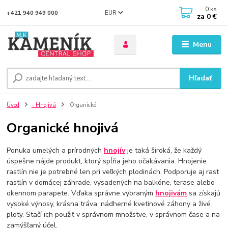
0
ks
EUR
+421 940 949 000
za
0 €
Menu
Hľadať
Úvod
- Hnojivá
Organické
Organické hnojivá
Ponuka umelých a prírodných
hnojív
je taká široká, že každý
úspešne nájde produkt, ktorý spĺňa jeho očakávania. Hnojenie
rastlín nie je potrebné len pri veľkých plodinách. Podporuje aj rast
rastlín v domácej záhrade, vysadených na balkóne, terase alebo
okennom parapete. Vďaka správne vybraným
hnojivám
sa získajú
vysoké výnosy, krásna tráva, nádherné kvetinové záhony a živé
ploty. Stačí ich použiť v správnom množstve, v správnom čase a na
zamýšľaný účel.