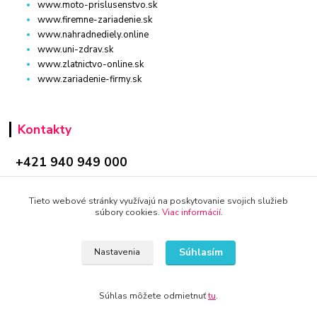
www.moto-prislusenstvo.sk
www.firemne-zariadenie.sk
www.nahradnediely.online
www.uni-zdrav.sk
www.zlatnictvo-online.sk
www.zariadenie-firmy.sk
Kontakty
+421 940 949 000
info@kamenik.sk
Tieto webové stránky využívajú na poskytovanie svojich služieb
súbory cookies.
Viac informácií
.
Súhlasím
Nastavenia
© 2024 Všetky práva vyhradené KAMENIK.SK
Súhlas môžete odmietnuť
tu
.
Vytvorené na
Eshop-rychlo.sk