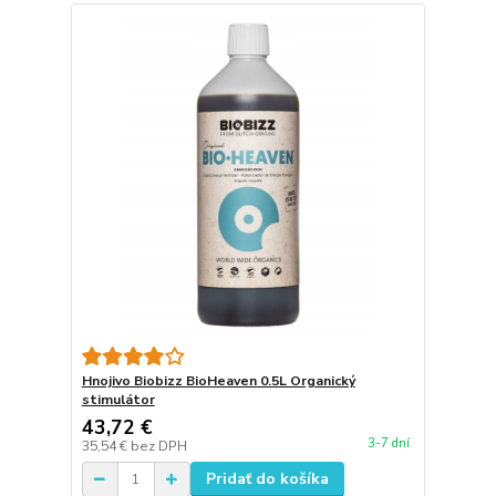
Hnojivo Biobizz BioHeaven 0.5L Organický
stimulátor
43,72 €
3-7 dní
35,54 €
bez DPH
Pridať do košíka