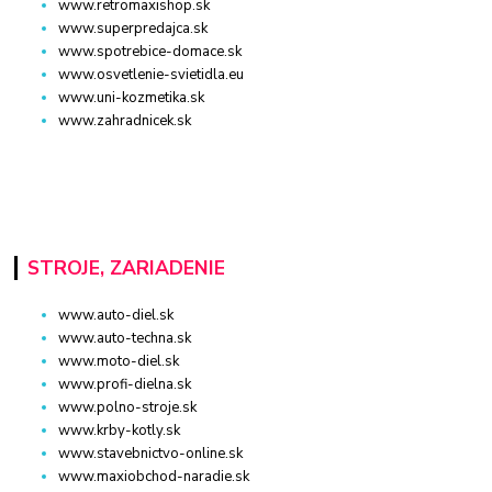
www.retromaxishop.sk
www.superpredajca.sk
www.spotrebice-domace.sk
www.osvetlenie-svietidla.eu
www.uni-kozmetika.sk
www.zahradnicek.sk
STROJE, ZARIADENIE
www.auto-diel.sk
www.auto-techna.sk
www.moto-diel.sk
www.profi-dielna.sk
www.polno-stroje.sk
www.krby-kotly.sk
www.stavebnictvo-online.sk
www.maxiobchod-naradie.sk