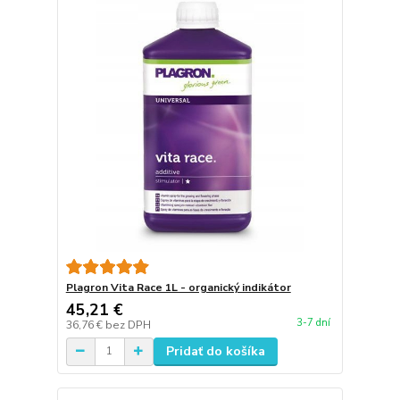
Plagron Vita Race 1L - organický indikátor
45,21 €
3-7 dní
36,76 €
bez DPH
Pridať do košíka