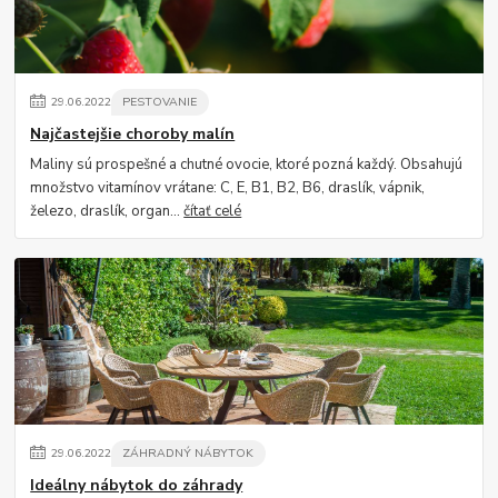
29
.
06
.
2022
PESTOVANIE
Najčastejšie choroby malín
Maliny sú prospešné a chutné ovocie, ktoré pozná každý. Obsahujú
množstvo vitamínov vrátane: C, E, B1, B2, B6, draslík, vápnik,
železo, draslík, organ...
čítať celé
29
.
06
.
2022
ZÁHRADNÝ NÁBYTOK
Ideálny nábytok do záhrady