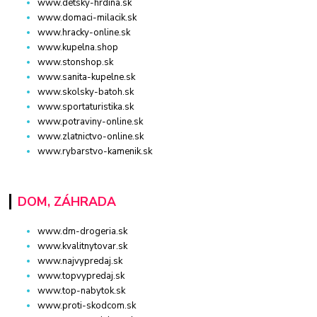
www.detsky-hrdina.sk
www.domaci-milacik.sk
www.hracky-online.sk
www.kupelna.shop
www.stonshop.sk
www.sanita-kupelne.sk
www.skolsky-batoh.sk
www.sportaturistika.sk
www.potraviny-online.sk
www.zlatnictvo-online.sk
www.rybarstvo-kamenik.sk
DOM, ZÁHRADA
www.dm-drogeria.sk
www.kvalitnytovar.sk
www.najvypredaj.sk
www.topvypredaj.sk
www.top-nabytok.sk
www.proti-skodcom.sk