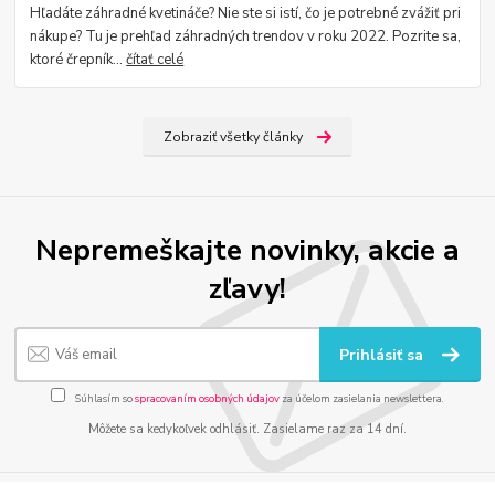
Hľadáte záhradné kvetináče? Nie ste si istí, čo je potrebné zvážiť pri
nákupe? Tu je prehľad záhradných trendov v roku 2022. Pozrite sa,
ktoré črepník...
čítať celé
Zobraziť všetky články
Nepremeškajte novinky, akcie a
zľavy!
Prihlásiť sa
Súhlasím so
spracovaním osobných údajov
za účelom zasielania newslettera.
Môžete sa kedykoľvek odhlásiť. Zasielame raz za 14 dní.