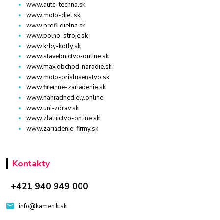
www.auto-techna.sk
www.moto-diel.sk
www.profi-dielna.sk
www.polno-stroje.sk
www.krby-kotly.sk
www.stavebnictvo-online.sk
www.maxiobchod-naradie.sk
www.moto-prislusenstvo.sk
www.firemne-zariadenie.sk
www.nahradnediely.online
www.uni-zdrav.sk
www.zlatnictvo-online.sk
www.zariadenie-firmy.sk
Kontakty
+421 940 949 000
info@kamenik.sk