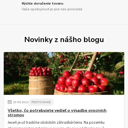
Rýchle doručenie tovaru
Vaša spokojnosť je pre nás prvoradá
Novinky z nášho blogu
29
.
06
.
2022
PESTOVANIE
Všetko, čo potrebujete vedieť o výsadbe ovocných
stromov
Jeseň je už tradične obdobím záhradkárčenia. Na pozemku