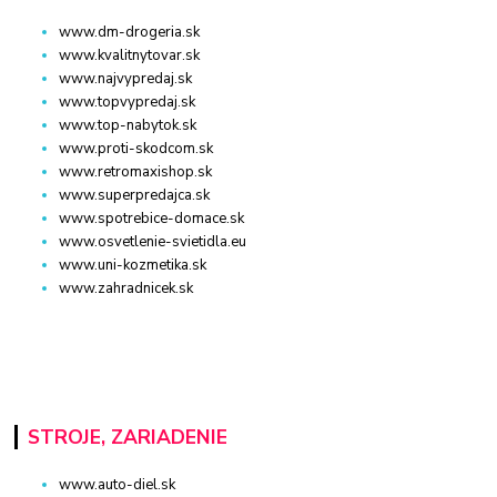
www.dm-drogeria.sk
www.kvalitnytovar.sk
www.najvypredaj.sk
www.topvypredaj.sk
www.top-nabytok.sk
www.proti-skodcom.sk
www.retromaxishop.sk
www.superpredajca.sk
www.spotrebice-domace.sk
www.osvetlenie-svietidla.eu
www.uni-kozmetika.sk
www.zahradnicek.sk
STROJE, ZARIADENIE
www.auto-diel.sk