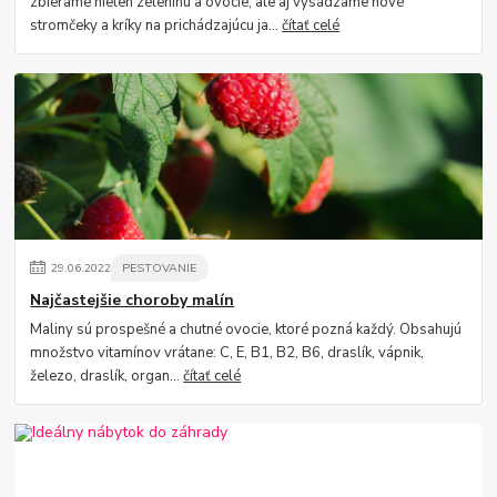
zbierame nielen zeleninu a ovocie, ale aj vysádzame nové
stromčeky a kríky na prichádzajúcu ja...
čítať celé
29
.
06
.
2022
PESTOVANIE
Najčastejšie choroby malín
Maliny sú prospešné a chutné ovocie, ktoré pozná každý. Obsahujú
množstvo vitamínov vrátane: C, E, B1, B2, B6, draslík, vápnik,
železo, draslík, organ...
čítať celé