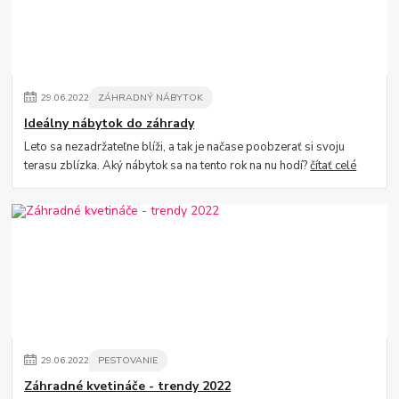
29
.
06
.
2022
ZÁHRADNÝ NÁBYTOK
Ideálny nábytok do záhrady
Leto sa nezadržateľne blíži, a tak je načase poobzerať si svoju
terasu zblízka. Aký nábytok sa na tento rok na nu hodí?
čítať celé
29
.
06
.
2022
PESTOVANIE
Záhradné kvetináče - trendy 2022