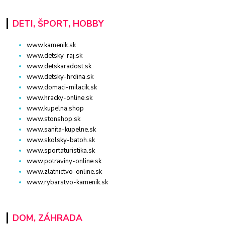
DETI, ŠPORT, HOBBY
www.kamenik.sk
www.detsky-raj.sk
www.detskaradost.sk
www.detsky-hrdina.sk
www.domaci-milacik.sk
www.hracky-online.sk
www.kupelna.shop
www.stonshop.sk
www.sanita-kupelne.sk
www.skolsky-batoh.sk
www.sportaturistika.sk
www.potraviny-online.sk
www.zlatnictvo-online.sk
www.rybarstvo-kamenik.sk
DOM, ZÁHRADA