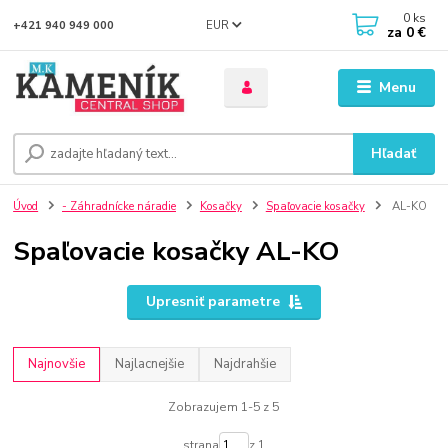
0
ks
EUR
+421 940 949 000
za
0 €
Menu
Hľadať
Úvod
- Záhradnícke náradie
Kosačky
Spaľovacie kosačky
AL-KO
Spaľovacie kosačky AL-KO
Upresniť parametre
Najnovšie
Najlacnejšie
Najdrahšie
Zobrazujem 1-5 z 5
strana
z 1