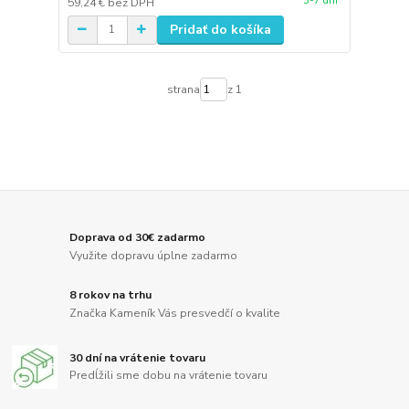
3-7 dní
59,24 €
bez DPH
Pridať do košíka
strana
z 1
Doprava od 30€ zadarmo
Využite dopravu úplne zadarmo
8 rokov na trhu
Značka Kameník Vás presvedčí o kvalite
30 dní na vrátenie tovaru
Predĺžili sme dobu na vrátenie tovaru