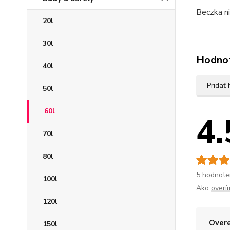
Beczka ni
20l
30l
Hodno
40l
Pridať
50l
60l
4.
70l
80l
5 hodnote
100l
Ako overí
120l
Overe
150l