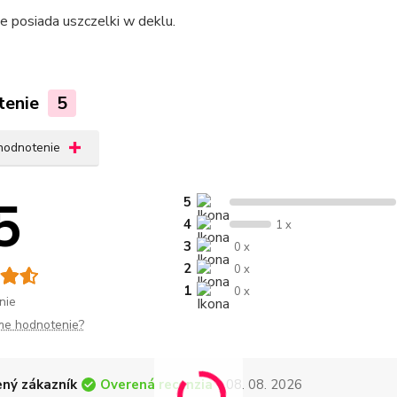
e posiada uszczelki w deklu.
tenie
5
 hodnotenie
5
5
4
1 x
3
0 x
2
0 x
1
0 x
nie
me hodnotenie?
Overená recenzia
ný zákazník
- 08. 08. 2026