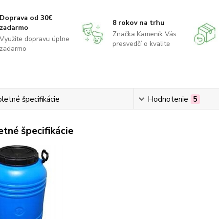
Doprava od 30€
8 rokov na trhu
zadarmo
Značka Kameník Vás
Využite dopravu úplne
presvedčí o kvalite
zadarmo
etné špecifikácie
Hodnotenie
5
tné špecifikácie