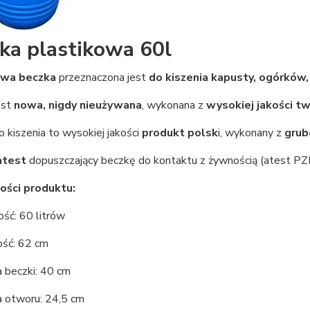
ka plastikowa 60l
owa beczka
przeznaczona jest
do kiszenia kapusty, ogórków, 
est
nowa, nigdy nieużywana
, wykonana z
wysokiej jakości t
 kiszenia to wysokiej jakości
produkt polsk
i, wykonany z
grub
test
dopuszczający beczkę do kontaktu z żywnością (atest PZ
ości produktu:
ść: 60 litrów
ść: 62 cm
a beczki: 40 cm
a otworu: 24,5 cm