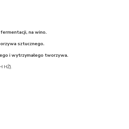
fermentacji, na wino.
worzywa sztucznego.
ego i wytrzymałego tworzywa.
H HŻ).