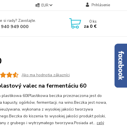
Prihlásenie
EUR
e si rady? Zavolajte.
0
ks
za
0 €
 940 949 000
0
Ako ma hodnotia zákazníci
plastový valec na fermentáciu 60
 plastikowa 60lPlastikowa beczka przeznaczona jest do
ia kapusty, ogórków, fermentacji, na wino.Beczka jest nowa,
nieużywana, wykonana z wysokiej jakości tworzywa
nego.Beczka do kiszenia to wysokiej jakości produkt polski,
ny z grubego i wytrzymałego tworzywa.Posiada at...
celý