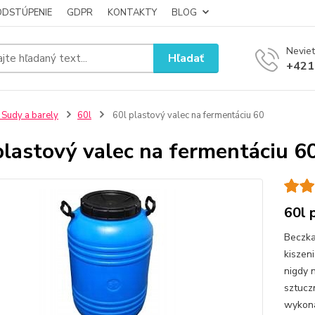
ODSTÚPENIE
GDPR
KONTAKTY
BLOG
Neviet
Hľadať
+421
 Sudy a barely
60l
60l plastový valec na fermentáciu 60
plastový valec na fermentáciu 6
60l 
Beczka
kiszen
nigdy 
sztucz
wykona