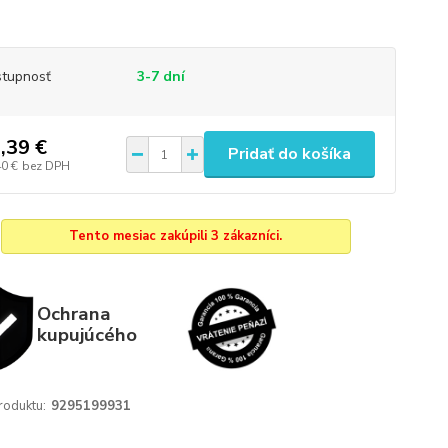
tupnosť
3-7 dní
,39 €
Pridať do košíka
40 €
bez DPH
Tento mesiac zakúpili 3 zákazníci.
Ochrana
kupujúcého
roduktu:
9295199931