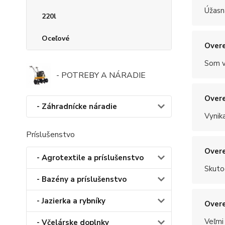
Úžasn
220l
Oceľové
Overe
Som v
- POTREBY A NÁRADIE
Overe
- Záhradnícke náradie
Vynik
Príslušenstvo
Overe
- Agrotextile a príslušenstvo
Skuto
- Bazény a príslušenstvo
- Jazierka a rybníky
Overe
Veľmi
- Včelárske doplnky