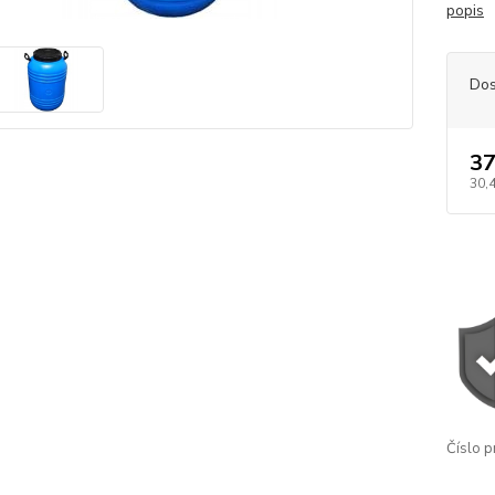
popis
Dos
37
30,
Číslo p