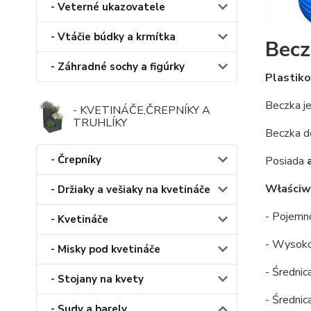
- Veterné ukazovatele
- Vtáčie búdky a krmítka
Becz
- Záhradné sochy a figúrky
Plastik
Beczka j
- KVETINÁČE,ČREPNÍKY A
TRUHLÍKY
Beczka do
- Črepníky
Posiada
a
Właściw
- Držiaky a vešiaky na kvetináče
- Pojemno
- Kvetináče
- Wysoko
- Misky pod kvetináče
- Średnic
- Stojany na kvety
- Średnic
- Sudy a barely