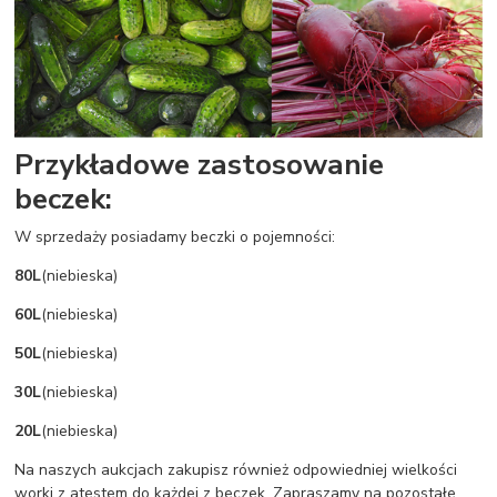
Przykładowe zastosowanie
beczek:
W sprzedaży posiadamy beczki o pojemności:
80L
(niebieska)
60L
(niebieska)
50L
(niebieska)
30L
(niebieska)
20L
(niebieska)
Na naszych aukcjach zakupisz również odpowiedniej wielkości
worki z atestem do każdej z beczek. Zapraszamy na pozostałe