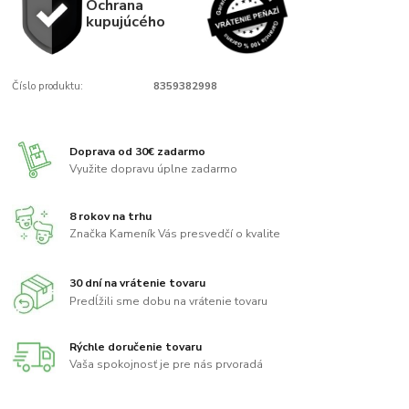
Ochrana
kupujúcého
Číslo produktu:
8359382998
Doprava od 30€ zadarmo
Využite dopravu úplne zadarmo
8 rokov na trhu
Značka Kameník Vás presvedčí o kvalite
30 dní na vrátenie tovaru
Predĺžili sme dobu na vrátenie tovaru
Rýchle doručenie tovaru
Vaša spokojnosť je pre nás prvoradá