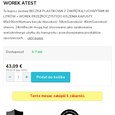
WOREK ATEST
Tu kupisz zestaw:BECZKA PLASTIKOWA Z ZAKRĘTKĄ I UCHWYTAMI 60
LITRÓW + WOREK PRZEŹROCZYSTYDO KISZENIA KAPUSTY
65x100cmWymiary beczki:Wysokość: 59cmSzerokość: 40cmSzerokość
otworu: 24cmBeczki mogą być stosowane jako opakowania
wielokrotnego użytku do transportu i przechowywania produktów
spożywczych, ...
celý popis
Dostupnosť
3-7 dní
43,09 €
35,03 €
bez DPH
Pridať do košíka
Tento mesiac zakúpili 5 zákazníci.