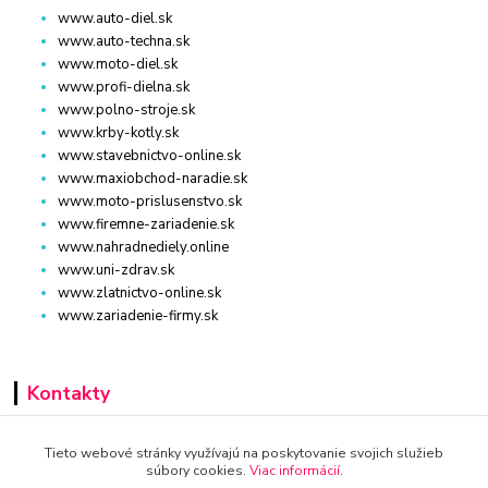
www.auto-diel.sk
www.auto-techna.sk
www.moto-diel.sk
www.profi-dielna.sk
www.polno-stroje.sk
www.krby-kotly.sk
www.stavebnictvo-online.sk
www.maxiobchod-naradie.sk
www.moto-prislusenstvo.sk
www.firemne-zariadenie.sk
www.nahradnediely.online
www.uni-zdrav.sk
www.zlatnictvo-online.sk
www.zariadenie-firmy.sk
Kontakty
+421 940 949 000
Tieto webové stránky využívajú na poskytovanie svojich služieb
súbory cookies.
Viac informácií
.
info@kamenik.sk