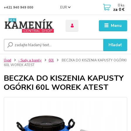
0
ks
EUR
+421 940 949 000
za
0 €
Menu
Hľadať
Úvod
- Sudy a barely
60l
BECZKA DO KISZENIA KAPUSTY OGÓRKI
60L WOREK ATEST
BECZKA DO KISZENIA KAPUSTY
OGÓRKI 60L WOREK ATEST