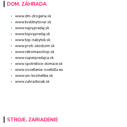
DOM, ZÁHRADA
www.dm-drogeria.sk
www.kvalitnytovar.sk
www.najvypredaj.sk
www.topvypredaj.sk
www.top-nabytok.sk
www.proti-skodcom.sk
www.retromaxishop.sk
www.superpredajca.sk
www.spotrebice-domace.sk
www.osvetlenie-svietidla.eu
www.uni-kozmetika.sk
www.zahradnicek.sk
STROJE, ZARIADENIE