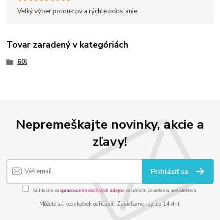
Veľký výber produktov a rýchle odoslanie.
Tovar zaradený v kategóriách
60l
Nepremeškajte novinky, akcie a
zľavy!
Prihlásiť sa
Súhlasím so
spracovaním osobných údajov
za účelom zasielania newslettera.
Môžete sa kedykoľvek odhlásiť. Zasielame raz za 14 dní.