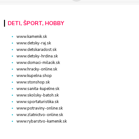
DETI, ŠPORT, HOBBY
www.kamenik.sk
www.detsky-raj.sk
www.detskaradost.sk
www.detsky-hrdina.sk
www.domaci-milacik.sk
www.hracky-online.sk
www.kupelna.shop
www.stonshop.sk
www.sanita-kupelne.sk
www.skolsky-batoh.sk
www.sportaturistika.sk
www.potraviny-online.sk
www.zlatnictvo-online.sk
www.rybarstvo-kamenik.sk