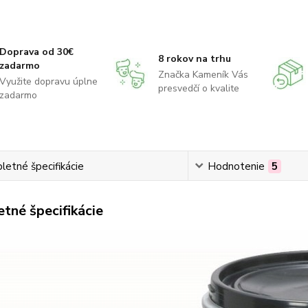
Doprava od 30€
8 rokov na trhu
zadarmo
Značka Kameník Vás
Využite dopravu úplne
presvedčí o kvalite
zadarmo
etné špecifikácie
Hodnotenie
5
tné špecifikácie