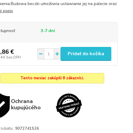
ienia.Budowa beczki umożliwia ustawianie jej na palecie oraz
ý popis
tupnosť
3-7 dní
,86 €
Pridať do košíka
54 €
bez DPH
Tento mesiac zakúpili 8 zákazníci.
Ochrana
kupujúcého
roduktu:
9072741526