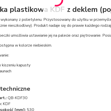
ka plastikowa KDF z deklem (po
 wykonany z polietylenu. Przystosowany do użytku w przemyśl
icznie nieszkodliwy). Produkt nadaje się do prawie każdego rodza
czki umożliwia ustawianie jej na palecie oraz piętrowanie. Pos
ostępna w kolorze niebieskim.
anie:
y kiszeniu kapusty
aunach
techniczne
art.:
QB-KDF30
:
KDF
sokość [mm]:
530