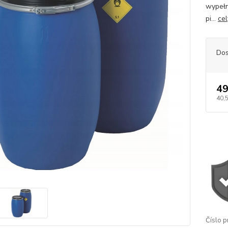
wypełn
pi...
cel
Dos
49
40,
Číslo p