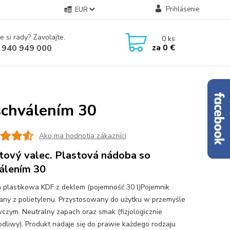
Prihlásenie
EUR
e si rady? Zavolajte.
0
ks
za
0 €
 940 949 000
schválením 30
Ako ma hodnotia zákazníci
tový valec. Plastová nádoba so
álením 30
 plastikowa KDF z deklem (pojemność 30 l)Pojemnik
ny z polietylenu. Przystosowany do użytku w przemyśle
czym. Neutralny zapach oraz smak (fizjologicznie
odliwy). Produkt nadaje się do prawie każdego rodzaju