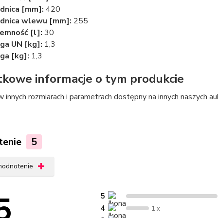
dnica [mm]:
420
dnica wlewu [mm]:
255
emność [l]:
30
ga UN [kg]:
1,3
a [kg]:
1,3
kowe informacje o tym produkcie
 innych rozmiarach i parametrach dostępny na innych naszych auk
tenie
5
 hodnotenie
5
5
4
1 x