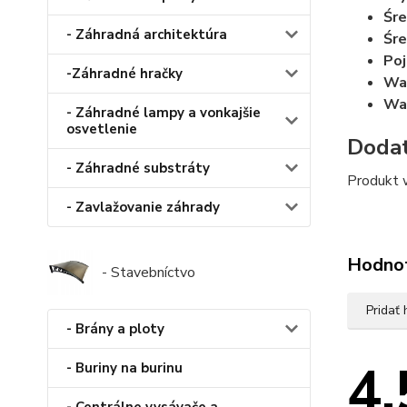
Śre
- Záhradná architektúra
Śre
Poj
-Záhradné hračky
Wa
Wag
- Záhradné lampy a vonkajšie
osvetlenie
Dodat
- Záhradné substráty
Produkt w
- Zavlažovanie záhrady
Hodno
- Stavebníctvo
Pridať
- Brány a ploty
4.
- Buriny na burinu