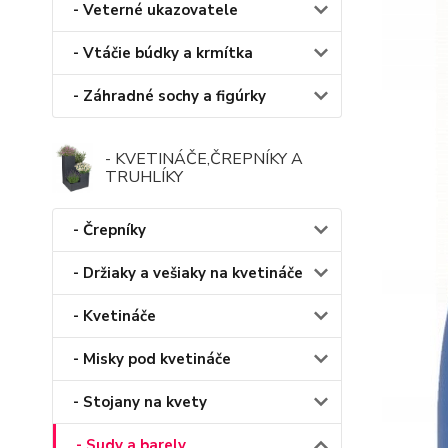
- Veterné ukazovatele
- Vtáčie búdky a krmítka
- Záhradné sochy a figúrky
- KVETINÁČE,ČREPNÍKY A
TRUHLÍKY
- Črepníky
- Držiaky a vešiaky na kvetináče
- Kvetináče
- Misky pod kvetináče
- Stojany na kvety
- Sudy a barely