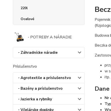
Becz
220l
Oceľové
Pojemnik
(fizjolog
Budowa be
- POTREBY A NÁRADIE
Beczka d
- Záhradnícke náradie
Zastosow
prz
Príslušenstvo
w s
itp.
- Agrotextile a príslušenstvo
Dane 
- Bazény a príslušenstvo
Nr 
- Jazierka a rybníky
Typ
Wy
- Včelárske doplnky