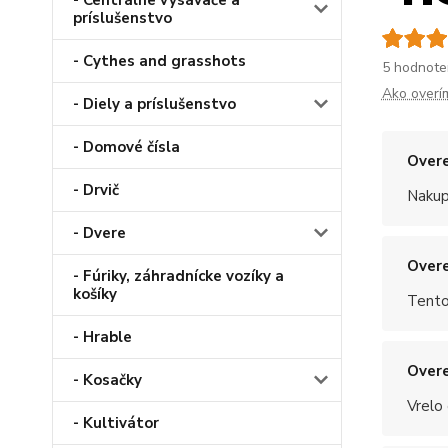
- Centrálne vysávače a
príslušenstvo
- Cythes and grasshots
5 hodnote
Ako overí
- Diely a príslušenstvo
- Domové čísla
Overe
- Drvič
Nakup
- Dvere
Overe
- Fúriky, záhradnícke vozíky a
košíky
Tento
- Hrable
Overe
- Kosačky
Vrelo
- Kultivátor