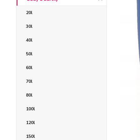
20l
30l
40l
50l
60l
70l
80l
100l
120l
150l