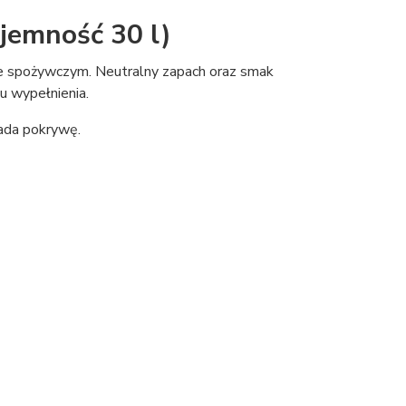
jemność 30 l)
e spożywczym. Neutralny zapach oraz smak
ju wypełnienia.
iada pokrywę.