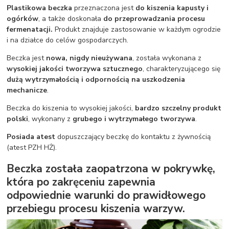
Plastikowa beczka
przeznaczona jest
do kiszenia kapusty i
ogórków
, a także doskonała
do przeprowadzania procesu
fermenatacji.
Produkt znajduje zastosowanie w każdym ogrodzie
i na działce do celów gospodarczych.
Beczka jest
nowa, nigdy nieużywana
, została wykonana z
wysokiej jakości tworzywa sztucznego
, charakteryzującego się
dużą wytrzymałością i odpornością na uszkodzenia
mechanicze
.
Beczka do kiszenia to wysokiej jakości,
bardzo szczelny produkt
polski
, wykonany z
grubego i wytrzymałego tworzywa
.
Posiada atest
dopuszczający beczkę do kontaktu z żywnością
(atest PZH HŻ).
Beczka została zaopatrzona w pokrywkę,
która po zakręceniu zapewnia
odpowiednie warunki do prawidłowego
przebiegu procesu kiszenia warzyw.