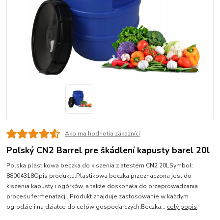
Ako ma hodnotia zákazníci
Poľský CN2 Barrel pre škádlení kapusty barel 20l
Polska plastikowa beczka do kiszenia z atestem CN2 20LSymbol:
88004318Opis produktu:Plastikowa beczka przeznaczona jest do
kiszenia kapusty i ogórków, a także doskonała do przeprowadzania
procesu fermenatacji. Produkt znajduje zastosowanie w każdym
ogrodzie i na działce do celów gospodarczych.Beczka...
celý popis