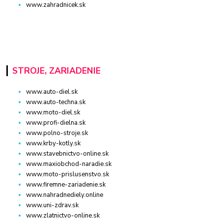
www.zahradnicek.sk
STROJE, ZARIADENIE
www.auto-diel.sk
www.auto-techna.sk
www.moto-diel.sk
www.profi-dielna.sk
www.polno-stroje.sk
www.krby-kotly.sk
www.stavebnictvo-online.sk
www.maxiobchod-naradie.sk
www.moto-prislusenstvo.sk
www.firemne-zariadenie.sk
www.nahradnediely.online
www.uni-zdrav.sk
www.zlatnictvo-online.sk