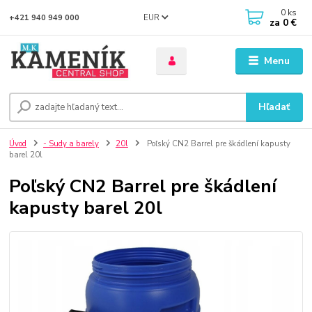
0
ks
EUR
+421 940 949 000
za
0 €
Menu
Hľadať
Úvod
- Sudy a barely
20l
Poľský CN2 Barrel pre škádlení kapusty
barel 20l
Poľský CN2 Barrel pre škádlení
kapusty barel 20l