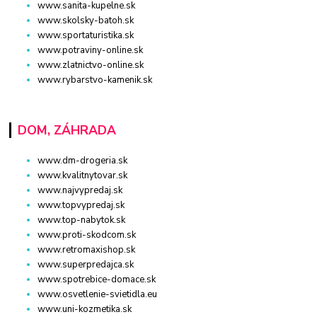
www.sanita-kupelne.sk
www.skolsky-batoh.sk
www.sportaturistika.sk
www.potraviny-online.sk
www.zlatnictvo-online.sk
www.rybarstvo-kamenik.sk
DOM, ZÁHRADA
www.dm-drogeria.sk
www.kvalitnytovar.sk
www.najvypredaj.sk
www.topvypredaj.sk
www.top-nabytok.sk
www.proti-skodcom.sk
www.retromaxishop.sk
www.superpredajca.sk
www.spotrebice-domace.sk
www.osvetlenie-svietidla.eu
www.uni-kozmetika.sk