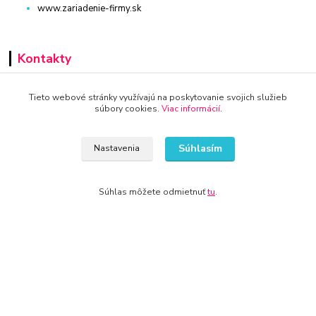
www.zariadenie-firmy.sk
Kontakty
+421 940 949 000
Tieto webové stránky využívajú na poskytovanie svojich služieb
súbory cookies.
Viac informácií
.
info@kamenik.sk
Súhlasím
Nastavenia
Súhlas môžete odmietnuť
tu
.
© 2024 Všetky práva vyhradené KAMENIK.SK
Vytvorené na
Eshop-rychlo.sk