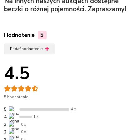
Na innych naszych aukcjach dostępne
beczki o różnej pojemności. Zapraszamy!
Hodnotenie
5
Pridať hodnotenie
4.5
5 hodnotenie
5
4 x
4
1 x
3
0 x
2
0 x
1
0 x