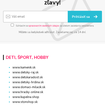
zľavy!
Prihlásiť sa
Súhlasím so
spracovaním osobných údajov
za účelom zasielania newslettera.
Môžete sa kedykoľvek odhlásiť. Zasielame raz za 14 dní.
DETI, ŠPORT, HOBBY
www.kamenik.sk
www.detsky-raj.sk
www.detskaradost.sk
www.detsky-hrdina.sk
www.domaci-milacik.sk
www.hracky-online.sk
www.kupelna.shop
www.stonshop.sk