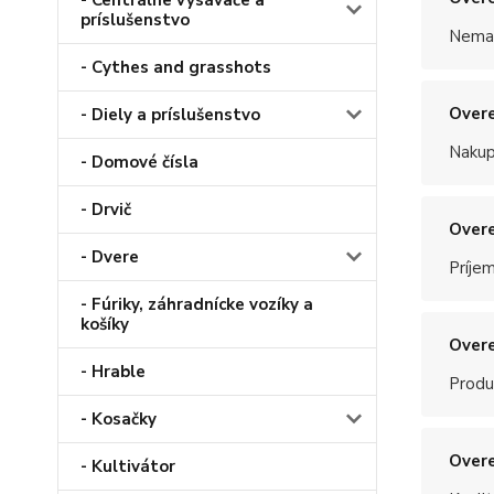
- Centrálne vysávače a
príslušenstvo
Nemal
- Cythes and grasshots
Overe
- Diely a príslušenstvo
Nakup
- Domové čísla
- Drvič
Overe
- Dvere
Príje
- Fúriky, záhradnícke vozíky a
košíky
Overe
- Hrable
Produ
- Kosačky
Overe
- Kultivátor