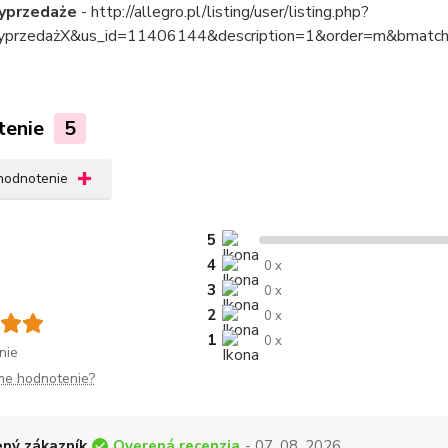
yprzedaże
- http://allegro.pl/listing/user/listing.php?
yprzedażX&us_id=11406144&description=1&order=m&bmatch=b
tenie
5
 hodnotenie
5
4
0 x
3
0 x
2
0 x
1
0 x
nie
me hodnotenie?
Overená recenzia
ný zákazník
- 07. 08. 2026