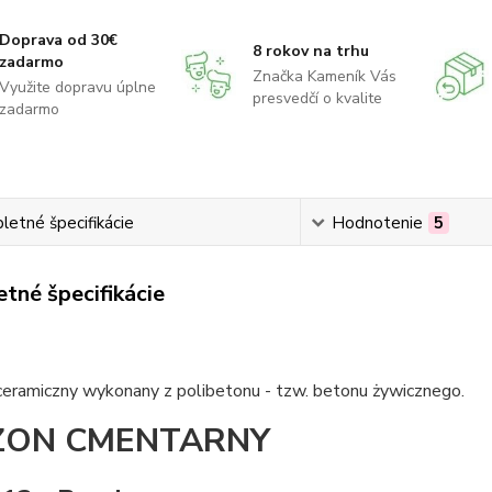
Doprava od 30€
8 rokov na trhu
zadarmo
Značka Kameník Vás
Využite dopravu úplne
presvedčí o kvalite
zadarmo
etné špecifikácie
Hodnotenie
5
tné špecifikácie
ceramiczny wykonany z polibetonu - tzw. betonu żywicznego.
ON CMENTARNY