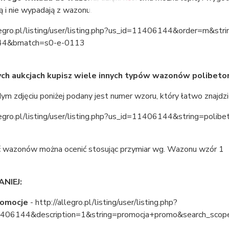
ą i nie wypadają z wazonu.
llegro.pl/listing/user/listing.php?us_id=11406144&order=m
4&bmatch=s0-e-0113
ych aukcjach kupisz wiele innych typów wazonów polibet
ym zdjęciu poniżej podany jest numer wzoru, który łatwo znajdz
llegro.pl/listing/user/listing.php?us_id=11406144&string=po
 wazonów można ocenić stosując przymiar wg. Wazonu wzór 1
ANIEJ:
romocje
- http://allegro.pl/listing/user/listing.php?
1406144&description=1&string=promocja+promo&search_sco