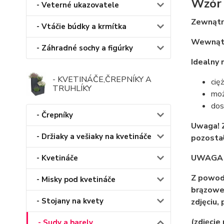
Wzór 
- Veterné ukazovatele
Zewnątr
- Vtáčie búdky a krmítka
Wewnątr
- Záhradné sochy a figúrky
Idealny 
- KVETINÁČE,ČREPNÍKY A
cięż
TRUHLÍKY
moż
dos
- Črepníky
Uwaga! Z
- Držiaky a vešiaky na kvetináče
pozostał
UWAGA 
- Kvetináče
Z powod
- Misky pod kvetináče
brązoweg
- Stojany na kvety
zdjęciu,
(zdjęcie
- Sudy a barely