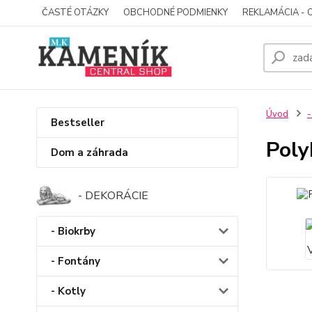
ČASTÉ OTÁZKY
OBCHODNÉ PODMIENKY
REKLAMÁCIA - 
Úvod
-
Bestseller
Pol
Dom a záhrada
- DEKORÁCIE
- Biokrby
- Fontány
- Kotly