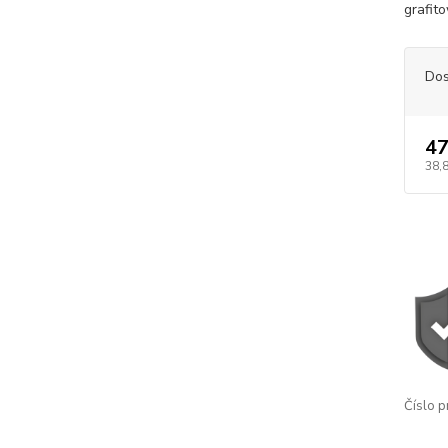
grafito
Dos
47
38,
Číslo p