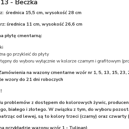
13 - Beczka
z: średnica 15,5 cm, wysokość 28 cm
z: średnica 11 cm, wysokość 26,6 cm
na płytę cmentarną:
ki
na go przykleić do płyty
tępny do wyboru wyłącznie w kolorze czarnym i grafitowym (pros
amówienia na wazony cmentarne wzór nr 1, 5, 13, 15, 23, 2
e wzory do 21 dni roboczych
!
u problemów z dostępem do kolorowych żywic, producen
o, białego i złotego. W związku z tym, do wyboru pozostaj
 patrząc od lewej, są to kolory trzeci (czarny) oraz czwarty 
 na przykładzie wazonu wzór 1 - Tulipan)