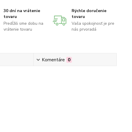
30 dní na vrátenie
Rýchle doručenie
tovaru
tovaru
Predĺžili sme dobu na
Vaša spokojnosť je pre
vrátenie tovaru
nás prvoradá
Komentáre
0