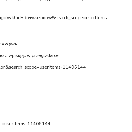
&string=Wkład+do+wazonów&search_scope=userItems-
onowych.
iesz wpisując w przeglądarce:
libeton&search_scope=userItems-11406144
pe=userItems-11406144