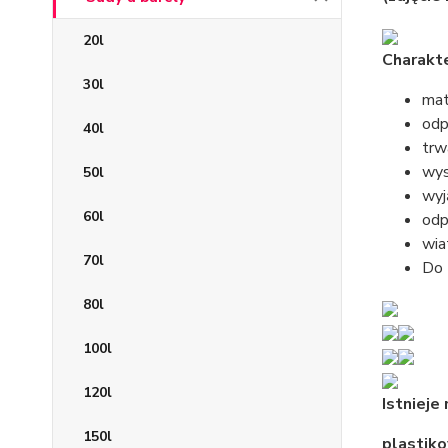
20l
Charakte
30l
mat
odp
40l
trw
wys
50l
wyj
60l
odp
wia
70l
Do 
80l
100l
120l
Istnieje
150l
plastik