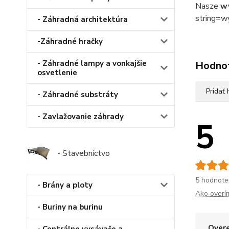
Nasze
w
string=w
- Záhradná architektúra
-Záhradné hračky
- Záhradné lampy a vonkajšie
Hodno
osvetlenie
Pridať
- Záhradné substráty
- Zavlažovanie záhrady
5
- Stavebníctvo
5 hodnote
- Brány a ploty
Ako overí
- Buriny na burinu
Overe