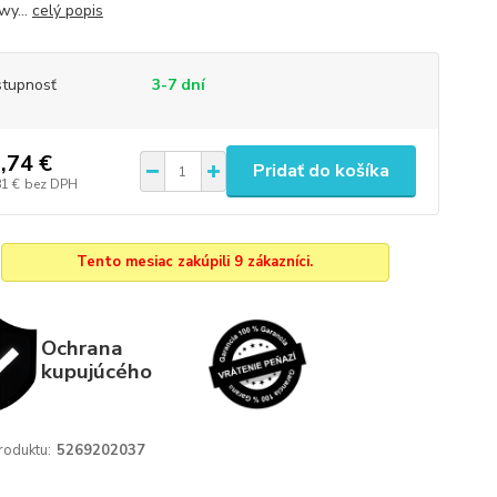
wy...
celý popis
tupnosť
3-7 dní
,74 €
Pridať do košíka
81 €
bez DPH
Tento mesiac zakúpili 9 zákazníci.
Ochrana
kupujúcého
roduktu:
5269202037