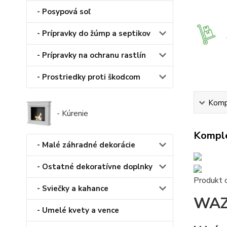
- Posypová soľ
- Prípravky do žúmp a septikov
- Prípravky na ochranu rastlín
- Prostriedky proti škodcom
Kompl
- Kúrenie
Komple
- Malé záhradné dekorácie
- Ostatné dekoratívne doplnky
Produkt 
- Sviečky a kahance
WAZ
- Umelé kvety a vence