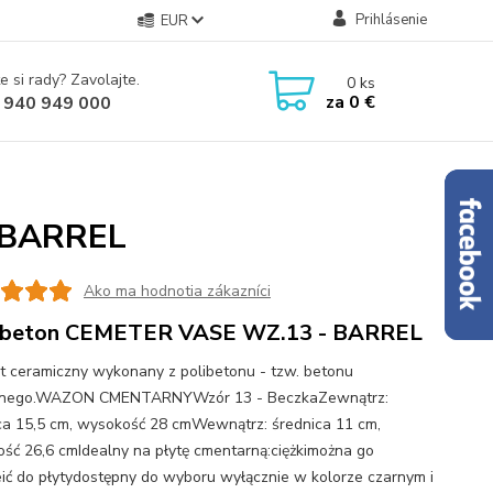
Prihlásenie
EUR
e si rady? Zavolajte.
0
ks
za
0 €
 940 949 000
 BARREL
Ako ma hodnotia zákazníci
ybeton CEMETER VASE WZ.13 - BARREL
t ceramiczny wykonany z polibetonu - tzw. betonu
znego.WAZON CMENTARNYWzór 13 - BeczkaZewnątrz:
ca 15,5 cm, wysokość 28 cmWewnątrz: średnica 11 cm,
ść 26,6 cmIdealny na płytę cmentarną:ciężkimożna go
eić do płytydostępny do wyboru wyłącznie w kolorze czarnym i