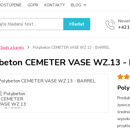
ODSTÚPENIE
GDPR
KONTAKTY
BLOG
Neviet
Hľadať
+421
 Sudy a barely
Polybeton CEMETER VASE WZ.13 - BARREL
ybeton CEMETER VASE WZ.13 -
Pol
Produk
żywic
średni
wysoko
przykl