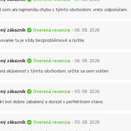
 som ani najmenšiu chybu s týmto obchodom, vrelo odporúčam.
Overená recenzia
ný zákazník
- 06. 08. 2026
ovanie tu je vždy bezproblémové a rýchle.
Overená recenzia
ný zákazník
- 06. 08. 2026
mná skúsenosť s týmto obchodom, určite sa sem vrátim.
Overená recenzia
ný zákazník
- 05. 08. 2026
kt bol dobre zabalený a dorazil v perfektnom stave.
Overená recenzia
ný zákazník
- 05. 08. 2026