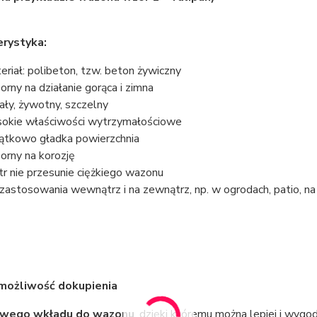
rystyka:
eriał: polibeton, tzw. beton żywiczny
orny na działanie gorąca i zimna
ały, żywotny, szczelny
okie właściwości wytrzymałościowe
ątkowo gładka powierzchnia
orny na korozję
tr nie przesunie ciężkiego wazonu
zastosowania wewnątrz i na zewnątrz, np. w ogrodach, patio, na 
 możliwość dokupienia
owego wkładu do wazonu
, dzięki któremu można lepiej i wyg