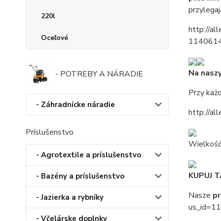
przylegaj
220l
http://a
Oceľové
1140614
Na nasz
- POTREBY A NÁRADIE
Przy każd
- Záhradnícke náradie
http://a
Príslušenstvo
Wielkość
- Agrotextile a príslušenstvo
KUPUJ T
- Bazény a príslušenstvo
Nasze
p
- Jazierka a rybníky
us_id=1
- Včelárske doplnky