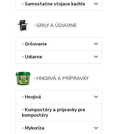
- Samostatne stojace kachle
- GRILY A ÚDIARNE
- Grilovanie
- Udiarne
- HNOJIVÁ A PRÍPRAVKY
- Hnojivá
- Kompostéry a prípravky pre
kompostéry
- Mykoríza