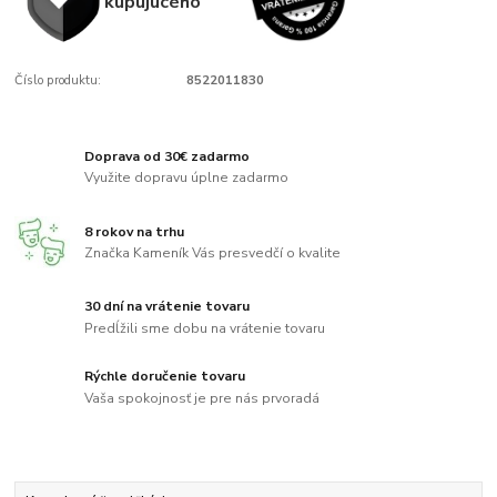
kupujúcého
Číslo produktu:
8522011830
Doprava od 30€ zadarmo
Využite dopravu úplne zadarmo
8 rokov na trhu
Značka Kameník Vás presvedčí o kvalite
30 dní na vrátenie tovaru
Predĺžili sme dobu na vrátenie tovaru
Rýchle doručenie tovaru
Vaša spokojnosť je pre nás prvoradá