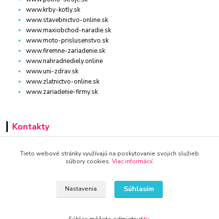
www.krby-kotly.sk
www.stavebnictvo-online.sk
www.maxiobchod-naradie.sk
www.moto-prislusenstvo.sk
www.firemne-zariadenie.sk
www.nahradnediely.online
www.uni-zdrav.sk
www.zlatnictvo-online.sk
www.zariadenie-firmy.sk
Kontakty
+421 940 949 000
Tieto webové stránky využívajú na poskytovanie svojich služieb
súbory cookies.
Viac informácií
.
info@kamenik.sk
Súhlasím
Nastavenia