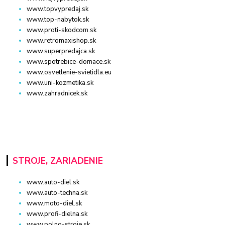
www.topvypredaj.sk
www.top-nabytok.sk
www.proti-skodcom.sk
www.retromaxishop.sk
www.superpredajca.sk
www.spotrebice-domace.sk
www.osvetlenie-svietidla.eu
www.uni-kozmetika.sk
www.zahradnicek.sk
STROJE, ZARIADENIE
www.auto-diel.sk
www.auto-techna.sk
www.moto-diel.sk
www.profi-dielna.sk
www.polno-stroje.sk