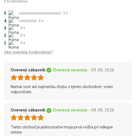
5 hodnotenie
5
3 x
4
2 x
3
0 x
2
0 x
1
0 x
Ako overíme hodnotenie?
Overený zákazník
Overená recenzia
- 09. 08. 2026
Nemal som ani najmenšiu chybu s týmto obchodom, vrelo
odporúčam.
Overený zákazník
Overená recenzia
- 08. 08. 2026
Tento obchod je jednoznačne moja prvá voľba pri nákupe
online.