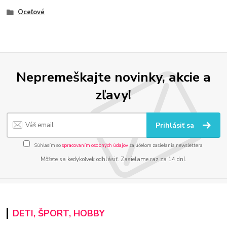
Oceľové
Nepremeškajte novinky, akcie a
zľavy!
Prihlásiť sa
Súhlasím so
spracovaním osobných údajov
za účelom zasielania newslettera.
Môžete sa kedykoľvek odhlásiť. Zasielame raz za 14 dní.
DETI, ŠPORT, HOBBY