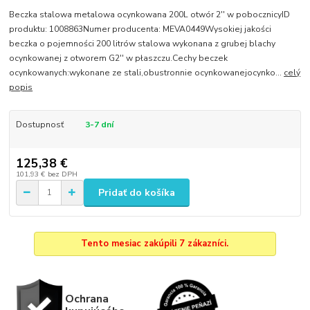
Beczka stalowa metalowa ocynkowana 200L otwór 2'' w pobocznicyID
produktu: 1008863Numer producenta: MEVA0449Wysokiej jakości
beczka o pojemności 200 litrów stalowa wykonana z grubej blachy
ocynkowanej z otworem G2'' w płaszczu.Cechy beczek
ocynkowanych:wykonane ze stali,obustronnie ocynkowanejocynko...
celý
popis
Dostupnosť
3-7 dní
125,38 €
101,93 €
bez DPH
Pridať do košíka
Tento mesiac zakúpili 7 zákazníci.
Ochrana