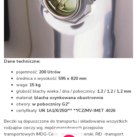
Dane techniczne:
pojemność:
200 litrów
średnica x wysokość:
595 x 820 mm
waga:
15 kg
grubość blachy wieka / dna / pobocznicy:
1,2 / 1,2 / 1,2 mm
materiał:
blacha ocynkowana obustronnie
otwory:
w pobocznicy G2''
certyfikaty:
UN 1A1/X/250/** **/CZ/MV-IMET 4026
Beczki są dopuszczone do transportu i składowania wszystkich
rodzajów cieczy wg. międzynarodowych przepisów
transportowych IMDG-Code -transport morski, RID -transport