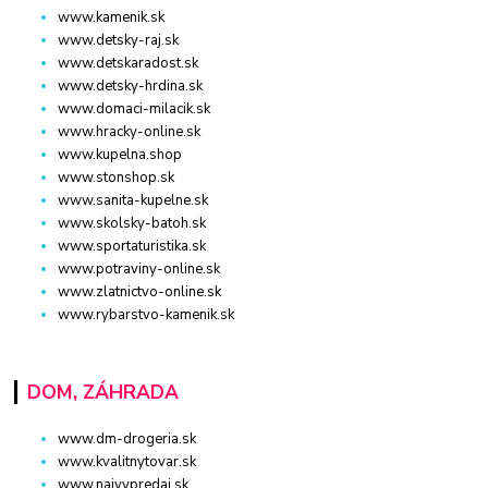
www.kamenik.sk
www.detsky-raj.sk
www.detskaradost.sk
www.detsky-hrdina.sk
www.domaci-milacik.sk
www.hracky-online.sk
www.kupelna.shop
www.stonshop.sk
www.sanita-kupelne.sk
www.skolsky-batoh.sk
www.sportaturistika.sk
www.potraviny-online.sk
www.zlatnictvo-online.sk
www.rybarstvo-kamenik.sk
DOM, ZÁHRADA
www.dm-drogeria.sk
www.kvalitnytovar.sk
www.najvypredaj.sk