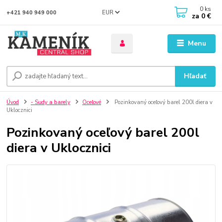
0
ks
EUR
+421 940 949 000
za
0 €
Menu
Hľadať
Úvod
- Sudy a barely
Oceľové
Pozinkovaný oceľový barel 200l diera v
Uklocznici
Pozinkovaný oceľový barel 200l
diera v Uklocznici