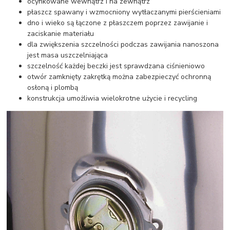
ocynkowane wewnątrz i na zewnątrz
płaszcz spawany i wzmocniony wytłaczanymi pierścieniami
dno i wieko są łączone z płaszczem poprzez zawijanie i
zaciskanie materiału
dla zwiększenia szczelności podczas zawijania nanoszona
jest masa uszczelniająca
szczelność każdej beczki jest sprawdzana ciśnieniowo
otwór zamknięty zakrętką można zabezpieczyć ochronną
osłoną i plombą
konstrukcja umożliwia wielokrotne użycie i recycling