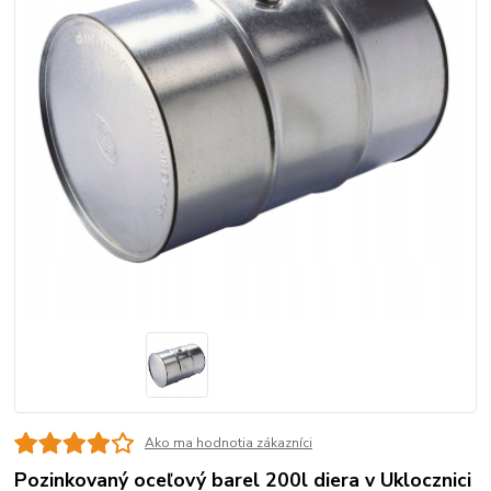
Ako ma hodnotia zákazníci
Pozinkovaný oceľový barel 200l diera v Uklocznici