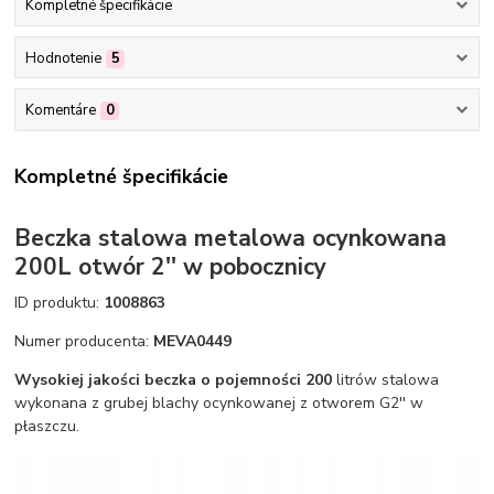
Kompletné špecifikácie
Hodnotenie
5
Komentáre
0
Kompletné špecifikácie
Beczka stalowa metalowa ocynkowana
200L otwór 2'' w pobocznicy
ID produktu:
1008863
Numer producenta:
MEVA
0449
Wysokiej jakości beczka o pojemności 200
litrów stalowa
wykonana z grubej blachy ocynkowanej z otworem G2'' w
płaszczu.